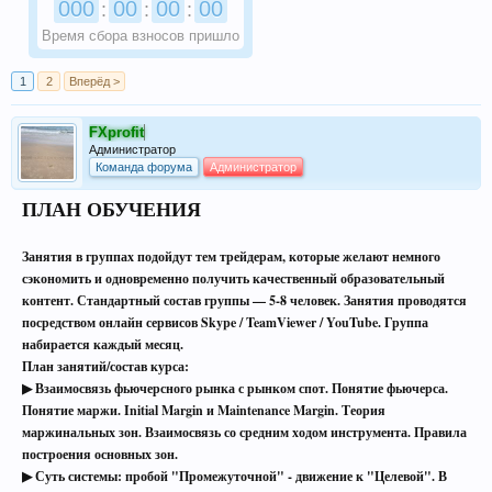
000
00
00
00
:
:
:
Время сбора взносов пришло
1
2
Вперёд >
FXprofit
Администратор
Команда форума
Администратор
ПЛАН ОБУЧЕНИЯ
Занятия в группах подойдут тем трейдерам, которые желают немного
сэкономить и одновременно получить качественный образовательный
контент. Стандартный состав группы — 5-8 человек. Занятия проводятся
посредством онлайн сервисов Skype / TeamViewer / YouTube. Группа
набирается каждый месяц.
План занятий/состав курса:
▶ Взаимосвязь фьючерсного рынка с рынком спот. Понятие фьючерса.
Понятие маржи. Initial Margin и Maintenance Margin. Теория
маржинальных зон. Взаимосвязь со средним ходом инструмента. Правила
построения основных зон.
▶ Суть системы: пробой "Промежуточной" - движение к "Целевой". В