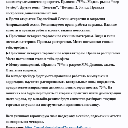
каком случае меняется приоритет. Правило «75%». Модель рынка “step-
by-step”. Другие зоны: "Золотая", "Целевая 2, 3 и т.д. Правила
построения дополнительных зон.
▶ Время открытия Европейской Сессии, открытия и закрытия
Американской сессии. Рекомендуемое время работы на рынке. Важные
новости и правила работы в день с такими новостями.
▶ Практика: методика торговли по свечным паттернам. Виды и типы
свечных паттернов. Правила расторговки. Место постановки стопа и
тейк-профита.
▶ Практика: методика торговли по осцилляторам. Правила расторговки.
Место постановки стопа и тейк-профита
▶ Money-management. «Правило 75%» в разрезе ММ. Дневник сделок.
Ответы на вопросы.
На выходе трейдер будет уметь правильно работать в импульс и в
коррекцию, научится расторговывать контрольные зоны, определять
приоритетное направление движения цены с вероятностью 75%. На
занятиях мы будем переходить от теории к практике путём демонстрации
моего экрана, где в онлайн-режиме будем совместно разбирать текущие
торговые ситуации на инструментах и применять методику.
Всем ученикам гарантирую свою поддержку в скайпе, подсказки и ответы
на вопросы по методике.
Продажник
https://xn--e1ahenabdieggf2a.xn--p1ai/group