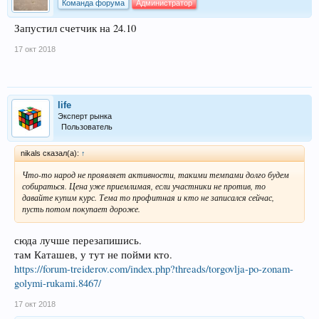
Команда форума
Администратор
Запустил счетчик на 24.10
17 окт 2018
life
Эксперт рынка
Пользователь
nikals сказал(а):
↑
Что-то народ не проявляет активности, такими темпами долго будем
собираться. Цена уже приемлимая, если участники не против, то
давайте купим курс. Тема то профитная и кто не записался сейчас,
пусть потом покупает дороже.
сюда лучше перезапишись.
там Каташев, у тут не пойми кто.
https://forum-treiderov.com/index.php?threads/torgovlja-po-zonam-
golymi-rukami.8467/
17 окт 2018