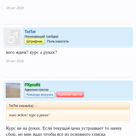
18 окт 2018
TetTet
Начинающий трейдер
Штрафник
Пользователь
кого ждем? курс а руках?
25 окт 2018
FXprofit
Администратор
Команда форума
Администратор
TetTet сказал(а):
↑
кого ждем? курс а руках?
Курс не на руках. Если текущая цена устраивает то начну
сбор, но мне надо чтобы все из основного списка