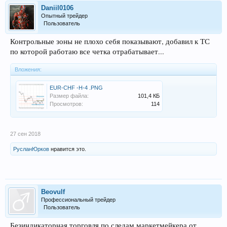
Daniil0106
Опытный трейдер
Пользователь
Контрольные зоны не плохо себя показывают, добавил к ТС
по которой работаю все четка отрабатывает...
Вложения:
EUR-CHF -H-4 .PNG
Размер файла:
101,4 КБ
Просмотров:
114
27 сен 2018
РусланЮрков
нравится это.
Beovulf
Профессиональный трейдер
Пользователь
Безиндикаторная торговля по следам маркетмейкера от