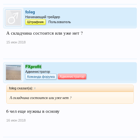
foleg
Начинающий трейдер
Штрафник
Пользователь
А складчина состоится или уже нет ?
15 июн 2018
FXprofit
Администратор
Команда форума
Администратор
foleg сказал(а):
↑
А складчина состоится или уже нет ?
6 чел еще нужны в основу
16 июн 2018