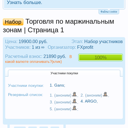
Узнать больше.
Файлы cookie
Торговля по маржинальным
Набор
зонам | Страница 1
Цена:
19900.00 руб.
Этап:
Набор участников
Участников:
1 из ∞
Организатор:
FXprofit
Расчетный взнос:
21890 руб.
В
100%
какой валюте оплачивать?(клик)
Участники покупки
1.
Gans
;
Участники покупки:
Резервный список:
1. (аноним)
,
2. (аноним)
,
4.
ARGO
,
3. (аноним)
,
5. (аноним)
;