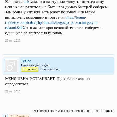
Как сказал
life
можно и на эту скдатчину записаться кому
ценник не нравиться, на Катешева думаю быстрей соберем.
Тем более у них уже есть робот по зонам и патерны
вычисляет , помощник в торговли.
https://forum-
treiderov.com/index.php?threads/torgovlja-po-zonam-golymi-
rukami.8467/
кто желает присоединяйтесь хоть соберем на
один курс по контрольным зонам.
27 окт 2018
TetTet
Начинающий трейдер
Штрафник
Пользователь
МЕНЯ ЦЕНА УСТРАИВАЕТ. Просьба остальных
определиться
27 окт 2018
(Вы должны войти или зарегистрироваться, чтобы ответить.)
1
2
Вперёд >