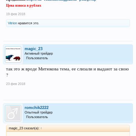
Цена взноса в рублях
19 фев 2018
Vitrion
нравится это.
magic_23
Активный трейдер
Пользователь
так это ж вроде Митюкова тема, ее слизали и выдают за свою
?
23 фев 2018
romchik2222
Опытный трейдер
Пользователь
magic_23 сказал(а):
↑