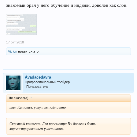
знакомый брал у него обучение и индюки, доволен как слон.
17 окт 2018
Vitrion
нравится это.
Avadacedavra
Профессиональный трейдер
Пользователь
life сказал(а):
↑
там Каташев, у тут не пойми кто.
Скрытый контент. Для просмотра Вы должны быть
зарегистрированным участником.