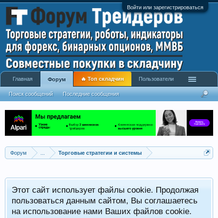
Войти или зарегистрироваться
Главная
🔥 Топ складчин
Пользователи
Форум
Поиск сообщений
Последние сообщения
Форум
...
Торговые стратегии и системы
Р
Этот сайт использует файлы cookie. Продолжая
x
С
пользоваться данным сайтом, Вы соглашаетесь
на использование нами Ваших файлов cookie.
V