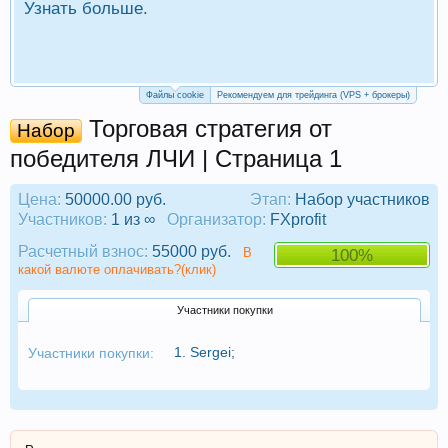
Узнать больше.
П
Р
Файлы cookie
Рекомендуем для трейдинга (VPS + брокеры)
Торговая стратегия от
Набор
победителя ЛЧИ | Страница 1
Цена:
50000.00 руб.
Этап:
Набор участников
Участников:
1 из ∞
Организатор:
FXprofit
Расчетный взнос:
55000 руб.
В
100%
какой валюте оплачивать?(клик)
Участники покупки
1.
Sergei
;
Участники покупки: