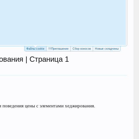
Как
с у
Рег
Файлы cookie
!!!Приглашение
Сбор взносов
Новые складчины
ования | Страница 1
 поведения цены с элементами хеджирования.