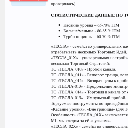
проверялась)
64.042
СТАТИСТИЧЕСКИЕ ДАННЫЕ ПО Т
Касание уровня – 65-70% ITM
Больше/меньше - 80-85 % ITM
Турбо опционы – 60-70 % ITM
«ТЕСЛА» - семейство универсальных нас
отрабатывать несколько Торговых Идей,
«ТЕСЛА_01Х» - универсальная настройк
несколько Торговый Стратегий:
ТС «ТЕСЛА_010» - Пробой канала.
ТС «ТЕСЛА_011» - Разворот тренда, возв
ТС «ТЕСЛА_012» - Возврат цены к проб
ТС «ТЕСЛА-013» - Продолжение минитр
ТС «ТЕСЛА_014» - Торговля в канале от 
ТС «ТЕСЛА-015» - Импульсный пробой.
Торгуемые инструменты по приведённы
«Касание уровня», «Вне границы» (для 
Особенность «ТЕСЛА_01Х» заключается 
М1, мы следим за её «пульсом».
«ТЕСЛА_02Х» - семейство универсальных