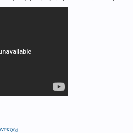
/d6VPKQfgj