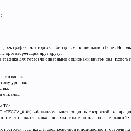
С
троек графика для торговли бинарными опционами и Forex. Исполь
 не противоречащих друг другу.
а графика для торговли бинарными опционами внутри дня. Исполь
рат в канал.
итому уровню.
енда.
его границ.
м ТС:
ТС «ТЕСЛА_010»), «больше/меньше», опционы с короткой экспираци
в том, что анализ рынка происходит на минимально возможном ТФ 
 настроек графика для среднесрочной и позиционной торговли на 