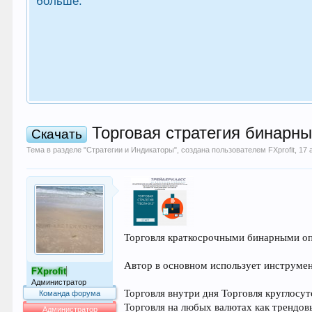
больше.
Торговая стратегия бинарны
Скачать
Тема в разделе "
Стратегии и Индикаторы
", создана пользователем
FXprofit
,
17 
Торговля краткосрочными бинарными оп
Автор в основном использует инструмен
FXprofit
Администратор
Торговля внутри дня Торговля круглосу
Команда форума
Торговля на любых валютах как трендовы
Администратор