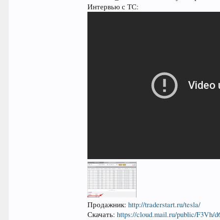
Интервью с ТС:
Продажник:
http://traderstart.ru/tesla/
Скачать:
https://cloud.mail.ru/public/F3Vh