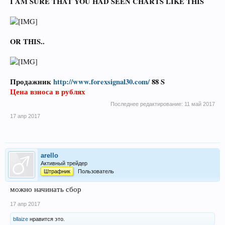
I AM SURE THAT YOU HAD SEEN CHARTS LIKE THIS
OR THIS..
Продажник
http://www.forexsignal30.com/
88 S
Цена взноса в рублях
Последнее редактирование:
11 май 2017
17 апр 2017
arello
Активный трейдер
Штрафник
Пользователь
можно начинать сбор
17 апр 2017
bllaize
нравится это.