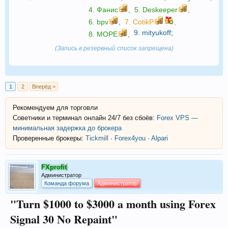
4.
Фанис
,
5.
Deskeeper
,
6.
bpv
,
7.
CotikP
,
9.
mityukoff
;
8.
МОРЕ
,
(Запись в резервный список запрещена)
1
2
Вперёд >
Рекомендуем для торговли
Советники и терминал онлайн 24/7 без сбоёв:
Forex VPS —
минимальная задержка до брокера
Проверенные брокеры:
Tickmill
·
Forex4you
·
Alpari
FXprofit
Администратор
Команда форума
Администратор
"Turn $1000 to $3000 a month using Forex
Signal 30 No Repaint"