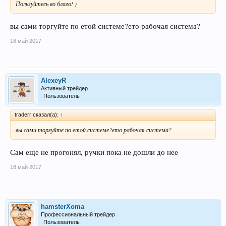
beat the
forex
markets and change your live
Пользуйтесь во благо! )
Video Performance (April 13, 2017)
вы сами торгуйте по етой системе?ето рабочая система?
18 май 2017
Forex Signal 30 Version 2017 Performance :
$100.000 to $1.355.165 (Dec 09,2016 - April 13, 2017)
AlexeyR
Активный трейдер
Пользователь
How to use it ? :
traderr сказал(а):
↑
Forex Signals 30 Platinum 2017.
вы сами торгуйте по етой системе?ето рабочая система?
Updated April, 2017
Сам еще не прогонял, ручки пока не дошли до нее
AUD/USD, H4
18 май 2017
EUR/USD, H1
hamsterXoma
Профессиональный трейдер
Пользователь