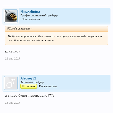
Ninakalinina
Профессиональный трейдер
Пользователь
FXprofit сказал(а):
↑
Не будем торопиться. Как только - так сразу. Главное ведь получить, а
не собрать деньги и сидеть ждать
конечно)
18 апр 2017
Alecsey92
Активный трейдер
Штрафник
Пользователь
а видео будет переведено????
18 апр 2017