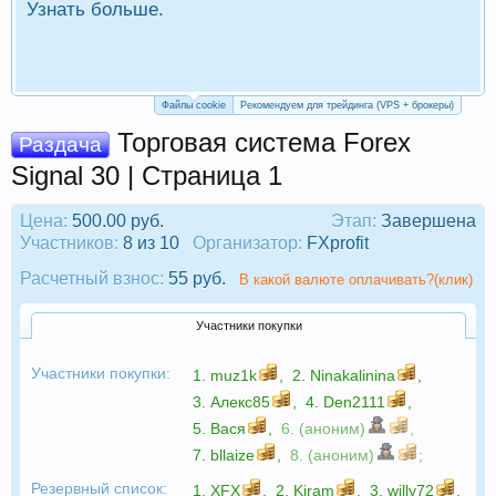
Узнать больше.
П
Р
Файлы cookie
Рекомендуем для трейдинга (VPS + брокеры)
Торговая система Forex
Раздача
Signal 30 | Страница 1
Цена:
500.00 руб.
Этап:
Завершена
Участников:
8 из 10
Организатор:
FXprofit
Расчетный взнос:
55 руб.
В какой валюте оплачивать?(клик)
Участники покупки
Участники покупки:
1.
muz1k
,
2.
Ninakalinina
,
3.
Алекс85
,
4.
Den2111
,
5.
Вася
,
6. (аноним)
,
7.
bllaize
,
8. (аноним)
;
Резервный список:
1.
XFX
,
2.
Kiram
,
3.
willy72
,