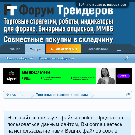
Войти или зарегистрироваться
Главная
🔥 Топ складчин
Пользователи
Форум
Поиск сообщений
Последние сообщения
Форум
...
Торговые стратегии и системы
Р
Этот сайт использует файлы cookie. Продолжая
x
С
пользоваться данным сайтом, Вы соглашаетесь
на использование нами Ваших файлов cookie.
V