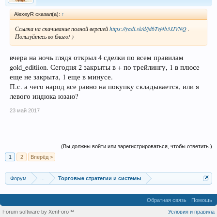
EUR/USD, H1
AlexeyR сказал(а):
↑
Ссылка на скачивание полной версией
https://yadi.sk/d/jd6Tvf4b3JJVNQ
.
EUR/USD, H1
Пользуйтесь во благо! )
вчера на ночь глядя открыл 4 сделки по всем правилам
gold_editiion. Сегодня 2 закрыты в + по трейлингу, 1 в плюсе
USD/JPY, H4
еще не закрыта, 1 еще в минусе.
П.с. а чего народ все равно на покупку складывается, или я
левого индюка юзаю?
23 май 2017
I AM SURE THAT YOU HAD SEEN CHARTS LIKE THIS
OR THIS..
(Вы должны войти или зарегистрироваться, чтобы ответить.)
1
2
Вперёд >
Продажник
http://www.forexsignal30.com/
88 S
Форум
...
Торговые стратегии и системы
Цена взноса в рублях
Обратная связь
Помощь
Forum software by XenForo™
Условия и правила