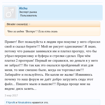
Alchu
Эксперт рынка
Пользователь
Bitrader сказал(а):
↑
Что за индюк "Востро"? Если есть скинь
Привет! Вот пожалуйста я людям при покупке у него сбросил
свой и сказал берите!!! Мой не рисует однозначно! Я знаю,
потому что раньше занимался им и платил прогеру, что бы
убрал перерисовку и буфера и стрелки сделал. При чём
платил 2 прогерам! Первый не справился, но деньги я у него
не забрал!!! Но так как это оказался пройденный этап для
меня, то мне смешно было, когда он торговал им!!!
Забирайте и пользуйтесь. Ни капли не жалко! Извиняюсь
почему то наш форум не даёт добро загрузить сюда этот
файл... Пишите мыло и вышлю!!! Правда проще мне на
яндекс диск залить...
3 мар 2017
FXprofit
и
Ninakalinina
нравится это.