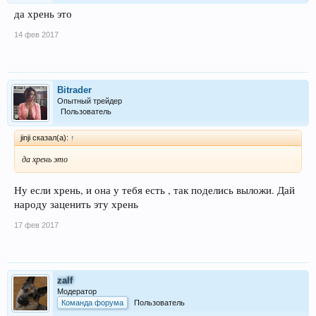
да хрень это
14 фев 2017
Bitrader
Опытный трейдер
Пользователь
jinji сказал(а):
↑
да хрень это
Ну если хрень, и она у тебя есть , так поделись выложи. Дай
народу заценить эту хрень
17 фев 2017
zalf
Модератор
Команда форума
Пользователь