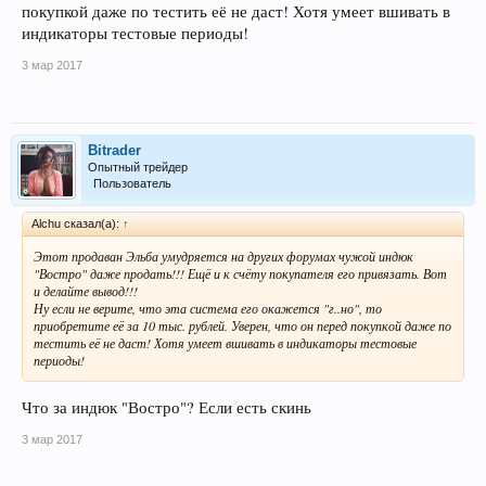
покупкой даже по тестить её не даст! Хотя умеет вшивать в
индикаторы тестовые периоды!
3 мар 2017
Bitrader
Опытный трейдер
Пользователь
Alchu сказал(а):
↑
Этот продаван Эльба умудряется на других форумах чужой индюк
"Востро" даже продать!!! Ещё и к счёту покупателя его привязать. Вот
и делайте вывод!!!
Ну если не верите, что эта система его окажется "г..но", то
приобретите её за 10 тыс. рублей. Уверен, что он перед покупкой даже по
тестить её не даст! Хотя умеет вшивать в индикаторы тестовые
периоды!
Что за индюк "Востро"? Если есть скинь
3 мар 2017