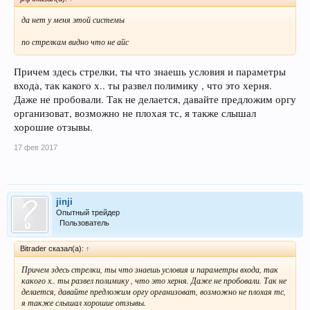
да нет у меня этой системы
по стрелкам видно что не айс
Причем здесь стрелки, ты что знаешь условия и параметры
входа, так какого х.. ты развел полимику , что это херня.
Даже не пробовали. Так не делается, давайте предложим оргу
организоват, возможно не плохая тс, я также слышал
хорошие отзывы.
17 фев 2017
jinji
Опытный трейдер
Пользователь
Bitrader сказал(а):
↑
Причем здесь стрелки, ты что знаешь условия и параметры входа, так
какого х.. ты развел полимику , что это херня. Даже не пробовали. Так не
делается, давайте предложим оргу организоват, возможно не плохая тс,
я также слышал хорошие отзывы.