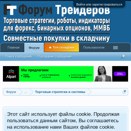
Войти или зарегистрироваться
Главная
🔥 Топ складчин
Пользователи
Форум
Поиск сообщений
Последние сообщения
Форум
...
Торговые стратегии и системы
Р
Этот сайт использует файлы cookie. Продолжая
x
С
пользоваться данным сайтом, Вы соглашаетесь
на использование нами Ваших файлов cookie.
V