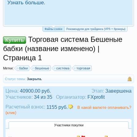
Узнать больше.
П
Р
Файлы cookie
Рекомендуем для трейдинга (VPS + брокеры)
Торговая система Бешеные
Купить
бабки (название изменено) |
Страница 1
Метки:
бабки
бешеные
система
торговая
Статус темы:
Закрыта.
Цена:
40900.00 руб.
Этап:
Завершена
Участников:
34 из 35
Организатор:
FXprofit
Расчетный взнос:
1155 руб.
В какой валюте оплачивать?
(клик)
Участники покупки