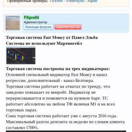
Проверенные брокеры:
Tickmill
·
Forex4you
·
Alpari
FXprofit
Администратор
Команда форума
Администратор
Торговая система Fast Money от Павел Эльба
Системы не используют Мартингейл
Торговая система построена на трех индикаторах:
Основной сигнальный индикатор Fast Money и канал
регрессии, дополнительный - канал Келтнера.
Торговая система работает на откатах по тренду, что
заведомо повышает ее винрейт. Индикатор не
перерисовывается и появляется на нулевом баре. ТС
работает абсолютно на любом ТФ включая М1 и на всех
торговых парах.
Сама торговая система работает уже с августа 2016 года.
Максимальный разгон депозита за неделю по словам клиента
составлял 1700%.