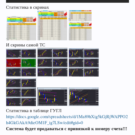
Статистика в скринах
И скрины самой ТС
Статистика в таблице ГУГЛ
https://docs.google.com/spreadsheets/d/1Ma89hXig5kGjRjWAPPO2
h4GkGAkA9dieOM1F_ig7LSw/edit#gid=0
Система будет продаваться с привязкой к номеру счета!!!