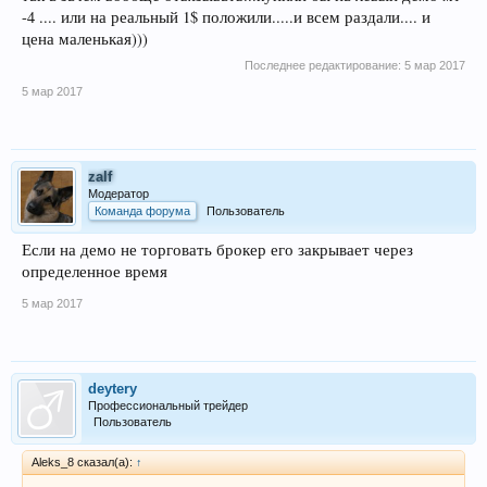
-4 .... или на реальный 1$ положили.....и всем раздали.... и
цена маленькая)))
Последнее редактирование:
5 мар 2017
5 мар 2017
zalf
Модератор
Команда форума
Пользователь
Если на демо не торговать брокер его закрывает через
определенное время
5 мар 2017
deytery
Профессиональный трейдер
Пользователь
Aleks_8 сказал(а):
↑