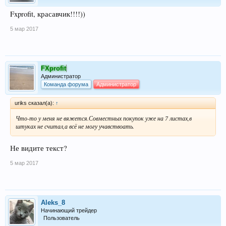
Fxprofit, красавчик!!!!))
5 мар 2017
FXprofit
Администратор
Команда форума
Администратор
uriks сказал(а):
↑
Что-то у меня не вяжется.Совместных покупок уже на 7 листах,в
штуках не считал,а всё не могу учавствоать.
Не видите текст?
5 мар 2017
Aleks_8
Начинающий трейдер
Пользователь