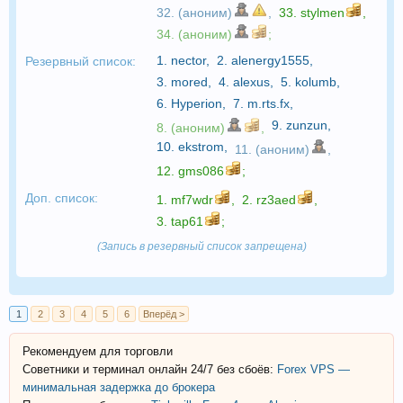
32. (аноним)
,
33.
stylmen
,
34. (аноним)
;
1.
nector
,
2.
alenergy1555
,
Резервный список:
3.
mored
,
4.
alexus
,
5.
kolumb
,
6.
Hyperion
,
7.
m.rts.fx
,
9.
zunzun
,
8. (аноним)
,
10.
ekstrom
,
11. (аноним)
,
12.
gms086
;
Доп. список:
1.
mf7wdr
,
2.
rz3aed
,
3.
tap61
;
(Запись в резервный список запрещена)
1
2
3
4
5
6
Вперёд >
Рекомендуем для торговли
Советники и терминал онлайн 24/7 без сбоёв:
Forex VPS —
минимальная задержка до брокера