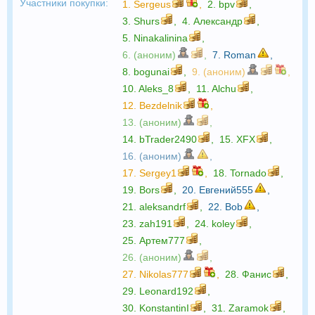
Участники покупки:
1.
Sergeus
,
2.
bpv
,
3.
Shurs
,
4.
Александр
,
5.
Ninakalinina
,
6. (аноним)
,
7.
Roman
,
8.
bogunai
,
9. (аноним)
,
10.
Aleks_8
,
11.
Alchu
,
12.
Bezdelnik
,
13. (аноним)
,
14.
bTrader2490
,
15.
XFX
,
16. (аноним)
,
17.
Sergey1
,
18.
Tornado
,
19.
Bors
,
20.
Евгений555
,
21.
aleksandrf
,
22.
Bob
,
23.
zah191
,
24.
koley
,
25.
Артем777
,
26. (аноним)
,
27.
Nikolas777
,
28.
Фанис
,
29.
Leonard192
,
30.
KonstantinI
,
31.
Zaramok
,