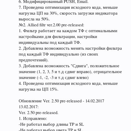
6. Модифицированный PUSH, Email.
7. Проведена оптимизация исходного кода, меньше
нагрузка ЦП на 30%, скорость загрузки индикатора
выросла на 50%.
№2. Allied filtr ver.2.00 pre-released:
1. Фильтр работает на каждом ТФ с оптимальными
настройками для фильтрации, настройки
индивидуальны под каждый ТФ.
2. Добавлена возможность менять настройки фильтра
под каждый ТФ индивидуально (из своих
предпочтений).
3. Добавлена возможность "Сдвига", положительное
значение (1, 2, 3, 5 и т.д сдвиг вправо), отрицательное
значение (-1, -2, -3 и т.д сдвиг влево)
4. Проведена оптимизация исходного кода, меньше
нагрузка на ЦП 15%.
Обновление Ver. 2.50 pre-released - 14.02.2017
13.02.2017:
Ver. 2.50 pre-released.
1. Исправлено:
-Не работал выбор длины TP и SL
-Не работал выбор цвета TP и SL