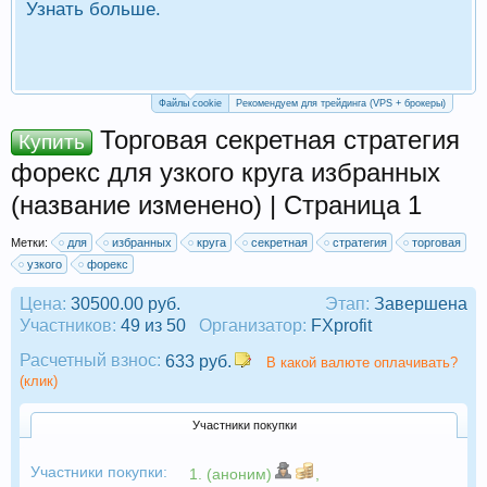
Узнать больше.
П
Р
Файлы cookie
Рекомендуем для трейдинга (VPS + брокеры)
Торговая секретная стратегия
Купить
форекс для узкого круга избранных
(название изменено) | Страница 1
Метки:
для
избранных
круга
секретная
стратегия
торговая
узкого
форекс
Цена:
30500.00 руб.
Этап:
Завершена
Участников:
49 из 50
Организатор:
FXprofit
Расчетный взнос:
633 руб.
В какой валюте оплачивать?
(клик)
Участники покупки
Участники покупки:
1. (аноним)
,