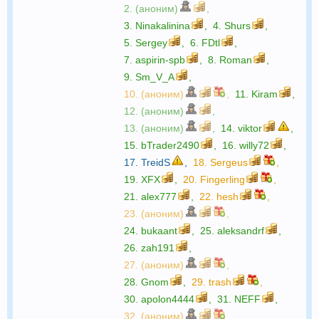
2. (аноним)
,
3.
Ninakalinina
,
4.
Shurs
,
5.
Sergey
,
6.
FDtl
,
7.
aspirin-spb
,
8.
Roman
,
9.
Sm_V_A
,
10. (аноним)
,
11.
Kiram
,
12. (аноним)
,
13. (аноним)
,
14.
viktor
,
15.
bTrader2490
,
16.
willy72
,
17.
TreidS
,
18.
Sergeus
,
19.
XFX
,
20.
Fingerling
,
21.
alex777
,
22.
hesh
,
23. (аноним)
,
24.
bukaant
,
25.
aleksandrf
,
26.
zah191
,
27. (аноним)
,
28.
Gnom
,
29.
trash
,
30.
apolon4444
,
31.
NEFF
,
32. (аноним)
,