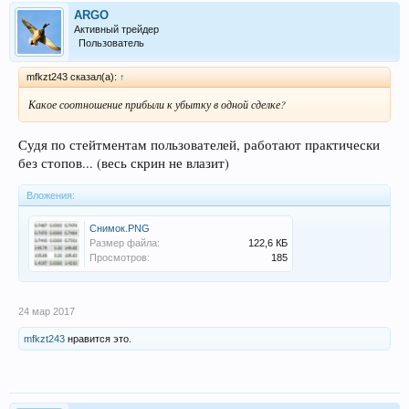
ARGO
Активный трейдер
Пользователь
mfkzt243 сказал(а):
↑
Какое соотношение прибыли к убытку в одной сделке?
Судя по стейтментам пользователей, работают практически
без стопов... (весь скрин не влазит)
Вложения:
Снимок.PNG
Размер файла:
122,6 КБ
Просмотров:
185
24 мар 2017
mfkzt243
нравится это.