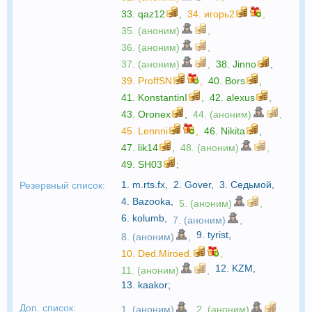
33.
qaz12
,
34.
игорь2
,
35. (аноним)
,
36. (аноним)
,
37. (аноним)
,
38.
Jinno
,
39.
ProffSN
,
40.
Bors
,
41.
KonstantinI
,
42.
alexus
,
43.
Oronex
,
44. (аноним)
,
45.
Lennni
,
46.
Nikita
,
47.
lik14
,
48. (аноним)
,
49.
SH03
;
1.
m.rts.fx
,
2.
Gover
,
3.
Седьмой
,
Резервный список:
4.
Bazooka
,
5. (аноним)
,
6.
kolumb
,
7. (аноним)
,
9.
tyrist
,
8. (аноним)
,
10.
Ded.Miroed.
,
12.
KZM
,
11. (аноним)
,
13.
kaakor
;
Доп. список:
1. (аноним)
,
2. (аноним)
,