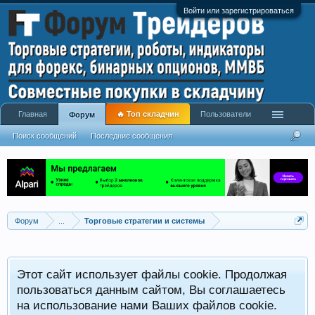
Войти или зарегистрироваться
Главная
🔥 Топ складчин
Пользователи
Форум
Поиск сообщений
Последние сообщения
Форум
...
Торговые стратегии и системы
Р
Этот сайт использует файлы cookie. Продолжая
x
С
пользоваться данным сайтом, Вы соглашаетесь
на использование нами Ваших файлов cookie.
V