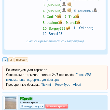
3. (аноним)
,
4. (аноним)
,
5. (аноним)
,
6.
CotikP
,
7.
Тим
,
8.
suakao
,
9.
oksi
,
11.
Odinberg
,
10.
Sergey777
,
12.
Влав123
;
(Запись в резервный список запрещена)
1
2
Вперёд >
Рекомендуем для торговли
Советники и терминал онлайн 24/7 без сбоёв:
Forex VPS —
минимальная задержка до брокера
Проверенные брокеры:
Tickmill
·
Forex4you
·
Alpari
FXprofit
Администратор
Команда форума
Администратор