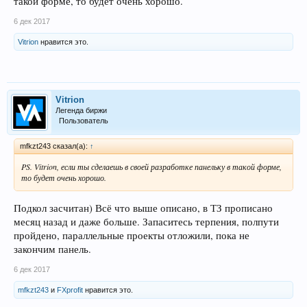
такой форме, то будет очень хорошо.
6 дек 2017
Vitrion
нравится это.
Vitrion
Легенда биржи
Пользователь
mfkzt243 сказал(а):
↑
PS. Vitrion, если ты сделаешь в своей разработке панельку в такой форме,
то будет очень хорошо.
Подкол засчитан) Всё что выше описано, в ТЗ прописано
месяц назад и даже больше. Запаситесь терпения, полпути
пройдено, параллельные проекты отложили, пока не
закончим панель.
6 дек 2017
mfkzt243
и
FXprofit
нравится это.