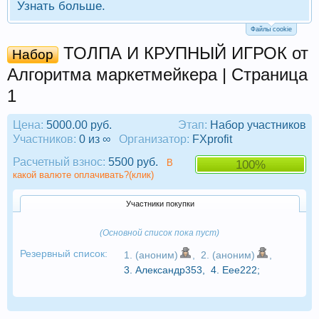
Узнать больше.
Файлы cookie
ТОЛПА И КРУПНЫЙ ИГРОК от
Набор
Алгоритма маркетмейкера | Страница
1
Цена:
5000.00 руб.
Этап:
Набор участников
Участников:
0 из ∞
Организатор:
FXprofit
Расчетный взнос:
5500 руб.
В
100%
какой валюте оплачивать?(клик)
Участники покупки
(Основной список пока пуст)
Резервный список:
1. (аноним)
,
2. (аноним)
,
3.
Александр353
,
4.
Eee222
;