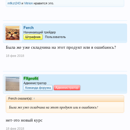
mfkzt243
и
Vitrion
нравится это.
Ferch
Начинающий трейдер
Штрафник
Пользователь
Была же уже складчина на этот продукт или я ошибаюсь?
18 фев 2018
FXprofit
Администратор
Команда форума
Администратор
Ferch сказал(а):
↑
Была же уже складчина на этот продукт или я ошибаюсь?
нет-это новый курс
18 фев 2018