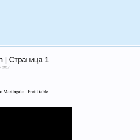
m | Страница 1
й 2017
.
 Martingale - Profit table