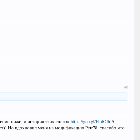
#8
жении ниже, и история этих сделок
https://goo.gl/HJdOih
А
ают)) Но вдохновил меня на модификацию Petr78, спасибо что