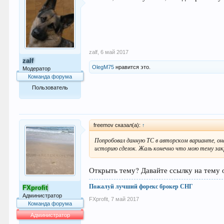
zalf
,
6 май 2017
zalf
OlegM75
нравится это.
Модератор
Команда форума
Пользователь
529
freemov сказал(а):
↑
Попробовал данную ТС в авторском варианте, он
историю сделок. Жаль конечно что мою тему закр
Открыть тему? Давайте ссылку на тему
Пожалуй лучший форекс брокер СНГ
FXprofit
Администратор
FXprofit
,
7 май 2017
Команда форума
Администратор