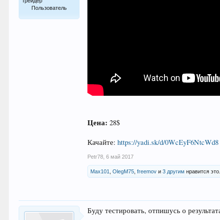
трейдер
Пользователь
18
Цена:
28$
Качайте:
https://yadi.sk/d/0WcEyF6NtcWd8
Petr78
,
6 май 2017
Max101
,
OlegM75
,
freemov
и
3 другим
нравится это
Буду тестировать, отпишусь о результат