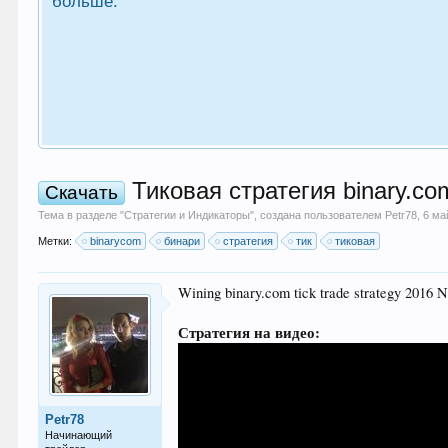
больше.
Тиковая стратегия binary.co
Скачать
Тема в разделе "
Стратегии и Индикаторы
", создана пользователем
Petr78
,
6 ма
Метки:
binarycom
бинари
стратегия
тик
тиковая
Wining binary.com tick trade strategy 2016 No
Стратегия на видео:
Petr78
Начинающий