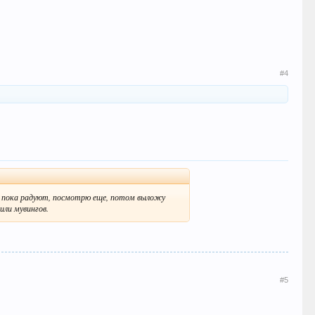
#4
ты пока радуют, посмотрю еще, потом выложу
или мувингов.
#5