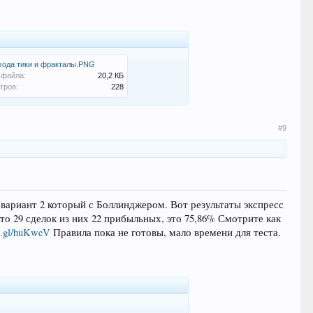
входа тики и фракталы.PNG
 файла:
20,2 КБ
тров:
228
#9
л вариант 2 который с Боллинджером. Вот результаты экспресс
то 29 сделок из них 22 прибыльных, это 75,86% Смотрите как
oo.gl/huKweV
Правила пока не готовы, мало времени для теста.