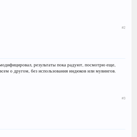
#2
е модифицировал, результаты пока радуют, посмотрю еще,
всем о другом, без использования индюков или мувингов.
#3