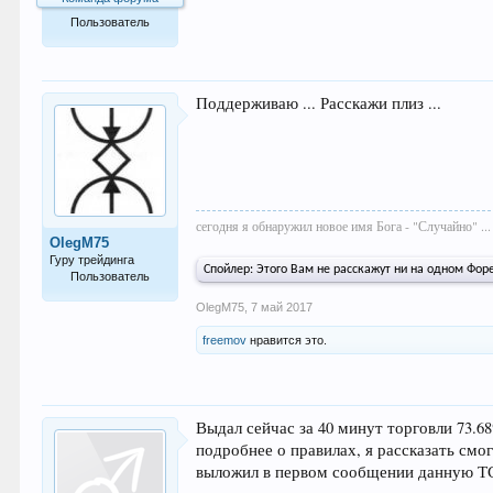
Пользователь
529
Поддерживаю ... Расскажи плиз ...
сегодня я обнаружил новое имя Бога - "Случайно" ...
OlegM75
Гуру трейдинга
Спойлер:
Этого Вам не расскажут ни на одном Форек
Пользователь
1.029
OlegM75
,
7 май 2017
freemov
нравится это.
Выдал сейчас за 40 минут торговли 73.68
подробнее о правилах, я рассказать смо
выложил в первом сообщении данную Т