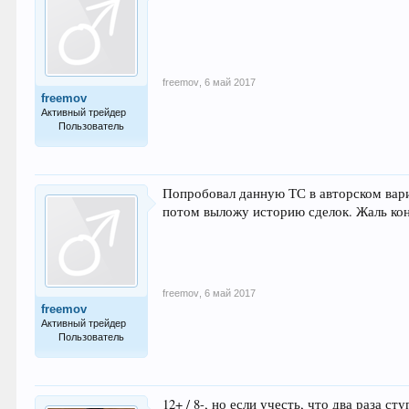
freemov
,
6 май 2017
freemov
Активный трейдер
Пользователь
68
Попробовал данную ТС в авторском вари
потом выложу историю сделок. Жаль кон
freemov
,
6 май 2017
freemov
Активный трейдер
Пользователь
68
12+ / 8-, но если учесть, что два раза сту