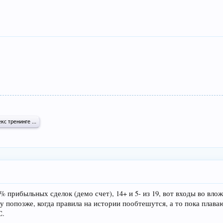
с тренинге ...
% прибыльных сделок (демо счет), 14+ и 5- из 19, вот входы во вло
гу попозже, когда правила на истории пообтешутся, а то пока плав
С.