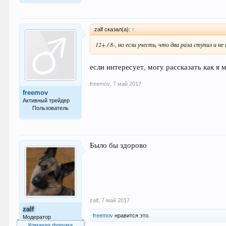
64.013
zalf сказал(а):
↑
12+ / 8-, но если учесть, что два раза ступил и не
если интересует, могу рассказать как я
freemov
,
7 май 2017
freemov
Активный трейдер
Пользователь
68
Было бы здорово
zalf
,
7 май 2017
zalf
freemov
нравится это.
Модератор
Команда форума