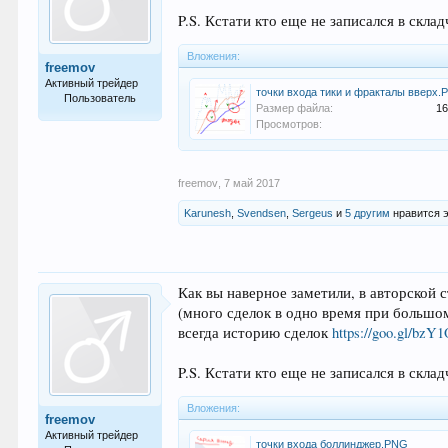
P.S. Кстати кто еще не записался в скла
Вложения:
freemov
Активный трейдер
точки входа тики и фракталы вверх
Пользователь
Размер файла:
16
Просмотров:
68
freemov
,
7 май 2017
Karunesh
,
Svendsen
,
Sergeus
и
5 другим
нравится э
Как вы наверное заметили, в авторской 
(много сделок в одно время при большом
всегда историю сделок
https://goo.gl/bzY
P.S. Кстати кто еще не записался в скла
Вложения:
freemov
Активный трейдер
точки входа боллинджер.PNG