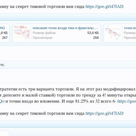
дчину на секрет тиковой торговли вам сюда
https://goo.gl/i47IAD
.PNG
описание точек входа тики и фракталы.PNG
точки 
,8 КБ
Размер файла:
53,6 КБ
Размер
267
Просмотров:
258
Просмо
то.
стратегии есть три варианта торговли. Я на этот раз модифицирова
 депозите и малой ставкой) торговли по тренду за 4! минуты откры
1Qo
и точки входа во вложении. И еще 81.25% из 32 всего 6-
https://g
дчину на секрет тиковой торговли вам сюда
https://goo.gl/i47IAD