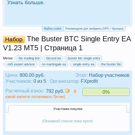
Узнать больше.
П
Р
Файлы cookie
Рекомендуем для трейдинга (VPS + брокеры)
The Buster BTC Single Entry EA
Набор
V1.23 MT5 | Страница 1
Метки:
btc trading bot
btcusd ea
buster btc single entry
mt5 expert advisor
no martingale ea
single entry ea
the buster btc
Цена:
800.00 руб.
Этап:
Набор участников
Участников:
0 из 5
Организатор:
FXprofit
Расчетный взнос:
792 руб.
В
0%
какой валюте оплачивать?(клик)
Участники покупки
(Основной список пока пуст)