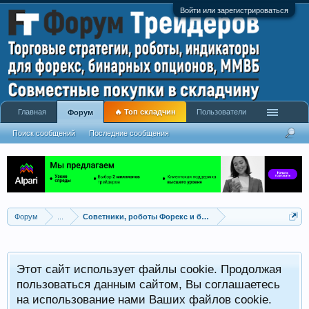
Войти или зарегистрироваться
Главная
🔥 Топ складчин
Пользователи
Форум
Поиск сообщений
Последние сообщения
Форум
...
Советники, роботы Форекс и бинарных опционов
Р
Этот сайт использует файлы cookie. Продолжая
x
С
пользоваться данным сайтом, Вы соглашаетесь
на использование нами Ваших файлов cookie.
V