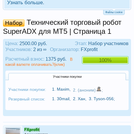
Узнать больше.
Файлы cookie
Технический торговый робот
Набор
SuperADX для МТ5 | Страница 1
Цена:
2500.00 руб.
Этап:
Набор участников
Участников:
2 из ∞
Организатор:
FXprofit
Расчетный взнос:
1375 руб.
В
100%
какой валюте оплачивать?(клик)
Участники покупки
1.
Maxim
,
Участники покупки:
2. (аноним)
;
1.
30mail
,
2.
Хан
,
3.
Tyson-056
;
Резервный список:
FXprofit