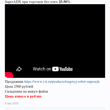
25-50%
SuperADX при торговле без плеч
.
Продажник
https://www.i-tt.ru/products/torgovyj-robot-superadx
Цена 2500 рублей
Складчина на выкуп файла
Цена взноса в рублях
6 апр 2018