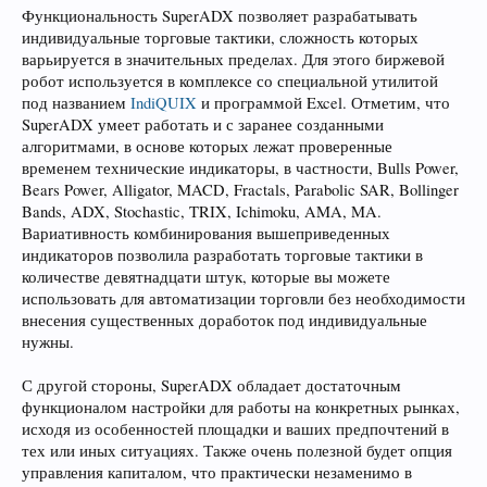
Функциональность SuperADX позволяет разрабатывать
индивидуальные торговые тактики, сложность которых
варьируется в значительных пределах. Для этого биржевой
робот используется в комплексе со специальной утилитой
под названием
IndiQUIX
и программой Excel. Отметим, что
SuperADX умеет работать и с заранее созданными
алгоритмами, в основе которых лежат проверенные
временем технические индикаторы, в частности, Bulls Power,
Bears Power, Alligator, MACD, Fractals, Parabolic SAR, Bollinger
Bands, ADX, Stochastic, TRIX, Ichimoku, AMA, MA.
Вариативность комбинирования вышеприведенных
индикаторов позволила разработать торговые тактики в
количестве девятнадцати штук, которые вы можете
использовать для автоматизации торговли без необходимости
внесения существенных доработок под индивидуальные
нужны.
С другой стороны, SuperADX обладает достаточным
функционалом настройки для работы на конкретных рынках,
исходя из особенностей площадки и ваших предпочтений в
тех или иных ситуациях. Также очень полезной будет опция
управления капиталом, что практически незаменимо в