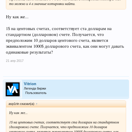
то можно и 4-х значные котировки найти.
Ну как же...
1$ на центовых счетах, соответствует ста долларам на
стандартном (долларовом) счете. Получается, что
предположим 10 долларов центового счета, является
эквивалентом 1000$ долларового счета, как они могут давать
одинаковые результаты?
21 апр 2017
Vitrion
Легенда биржи
Пользователь
asp1rin сказал(а):
↑
Ну как же...
1$ на центовых счетах, соответствует ста долларам на стандартном
(долларовом) счете. Получается, что предположим 10 долларов
центового счета, является эквивалентом 1000$ долларового счета, как