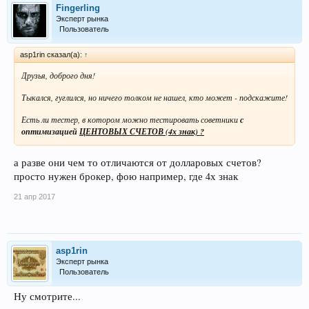
Fingerling
Эксперт рынка
Пользователь
asp1rin сказал(а):
↑
Друзья, доброго дня!
Тыкался, гуглился, но ничего толком не нашел, кто может - подскажите!
Есть ли тестер, в котором можно тестировать советники
с
оптимизацией
ЦЕНТОВЫХ СЧЕТОВ (4х знак) ?
а разве они чем то отличаются от долларовых счетов?
просто нужен брокер, фою например, где 4х знак
21 апр 2017
asp1rin
Эксперт рынка
Пользователь
Ну смотрите...