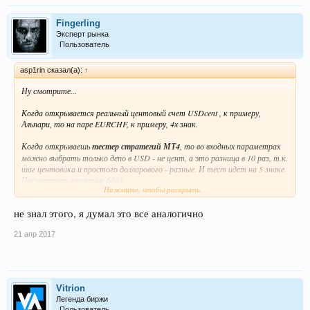
Fingerling
Эксперт рынка
Пользователь
asp1rin сказал(а):
↑
Ну смотрите...
Когда открывается реальный центовый счет USDcent , к примеру,
Альпари, то на паре EURCHF, к примеру, 4х знак.
Когда открываешь
тестер стратегий МТ4
, то во входных параметрах
можно выбрать только депо в USD - не цент, а это разница в 10 раз, т.к.
шаг центовика и простого долларового - разные. И тест идет на 5 знаке.
Посмотреть вложение 6841
Нажмите, чтобы раскрыть...
Таким образом на тестере МТ4 нельзя протестить работу советника на
не знал этого, я думал это все аналогично
центовом счете, а тесты для простого долларового счета будут не
корректны....
21 апр 2017
Те к примеру просадка в тестере 40-70%, а на реальном центовике не
превысила 5% - это проверил с другом, это факт
Vitrion
Легенда биржи
Пользователь