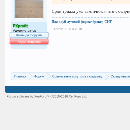
Срок триала уже закончился- это складч
Пожалуй лучший форекс брокер СНГ
FXprofit
FXprofit
,
31 янв 2018
Администратор
Команда форума
Администратор
64.007
Главная
Форум
Совместные покупки в складчину
Складчина н
Forum software by XenForo™
©2010-2016 XenForo Ltd.