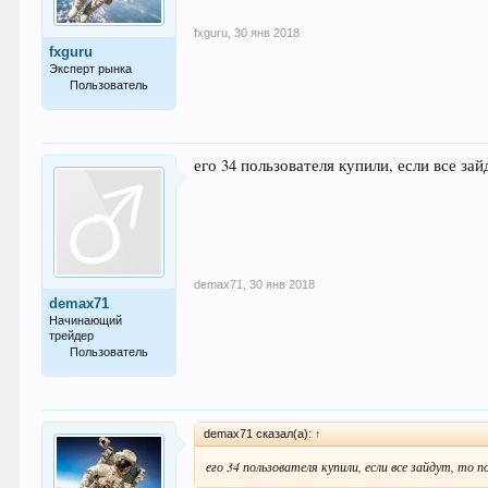
fxguru
,
30 янв 2018
fxguru
Эксперт рынка
Пользователь
871
его 34 пользователя купили, если все зай
demax71
,
30 янв 2018
demax71
Начинающий
трейдер
Пользователь
26
demax71 сказал(а):
↑
его 34 пользователя купили, если все зайдут, то п