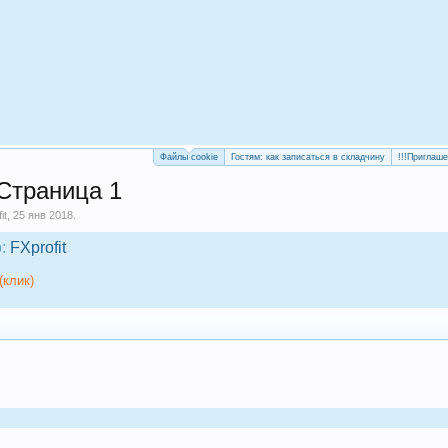
Файлы cookie
Гостям: как записаться в складчину
!!!Приглаш
 Страница 1
it
,
25 янв 2018
.
:
FXprofit
(клик)