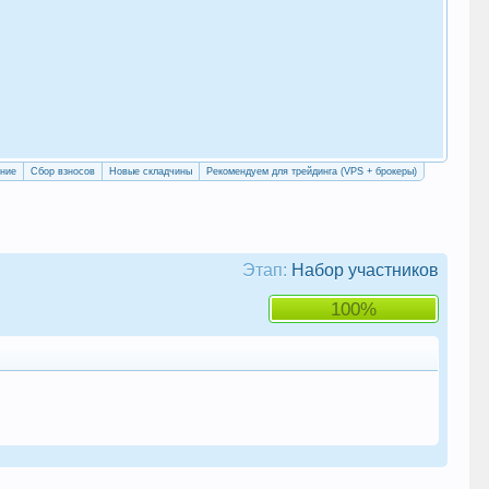
«Уч
сво
ение
Сбор взносов
Новые складчины
Рекомендуем для трейдинга (VPS + брокеры)
Этап:
Набор участников
100%