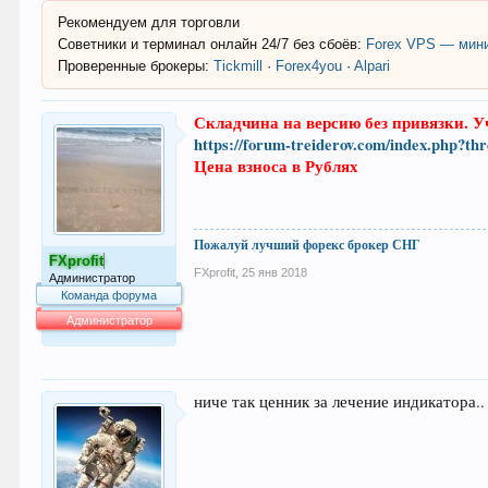
Рекомендуем для торговли
Советники и терминал онлайн 24/7 без сбоёв:
Forex VPS — мини
Проверенные брокеры:
Tickmill
·
Forex4you
·
Alpari
Складчина на версию без привязки. Уч
https://forum-treiderov.com/index.php?thr
Цена взноса в Рублях
Пожалуй лучший форекс брокер СНГ
FXprofit
FXprofit
,
25 янв 2018
Администратор
Команда форума
Администратор
64.007
ниче так ценник за лечение индикатора.