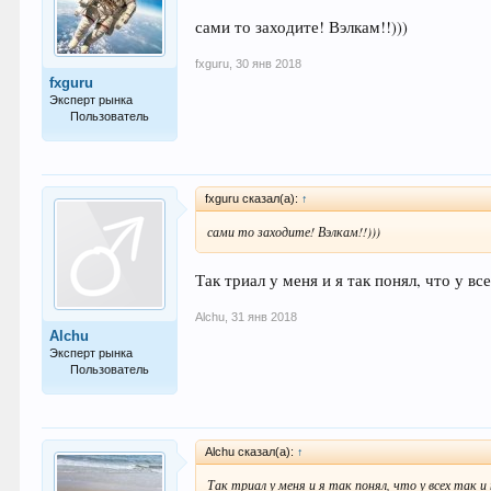
сами то заходите! Вэлкам!!)))
fxguru
,
30 янв 2018
fxguru
Эксперт рынка
Пользователь
871
fxguru сказал(а):
↑
сами то заходите! Вэлкам!!)))
Так триал у меня и я так понял, что у вс
Alchu
,
31 янв 2018
Alchu
Эксперт рынка
Пользователь
797
Alchu сказал(а):
↑
Так триал у меня и я так понял, что у всех так 