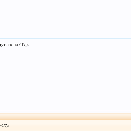
дут, то по 617р.
о 617р.