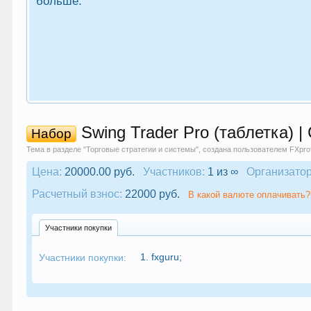
больше.
Swing Trader Pro (таблетка) |
Набор
Тема в разделе "
Торговые стратегии и системы
", создана пользователем
FXprof
Цена:
20000.00 руб.
Участников:
1 из ∞
Организатор
Расчетный взнос:
22000 руб.
В какой валюте оплачивать?
Участники покупки
1.
fxguru
;
Участники покупки: