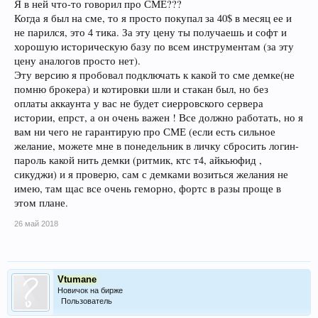
Я в ней что-то говорил про СМЕ???
Когда я был на сме, то я просто покупал за 40$ в месяц ее и
не парился, это 4 тика. За эту цену ты получаешь и софт и
хорошую историческую базу по всем инструментам (за эту
цену аналогов просто нет).
Эту версию я пробовал подключать к какой то сме демке(не
помню брокера) и котировки шли и стакан был, но без
оплаты аккаунта у вас не будет сиерровского сервера
истории, епрст, а он очень важен ! Все должно работать, но я
вам ни чего не гарантирую про СМЕ (если есть сильное
желание, можете мне в понедельник в личку сбросить логин-
пароль какой нить демки (ритмик, ктс т4, айкьюфид ,
сикуджи) и я проверю, сам с демками возиться желания не
имею, там щас все очень геморно, фортс в разы проще в
этом плане.
26 май 2018
Vtumane
Новичок на бирже
Пользователь