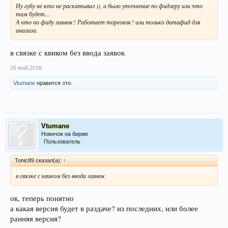
Ну губу не кто не раскатывал )), а было уточнение по фидлеру или что
там будет...
А что по фиду заявок? Работает торговля? или только датафид для
анализа.
в связке с квиком без ввода заявок
26 май 2018
Vtumane
нравится это.
Vtumane
Новичок на бирже
Пользователь
Tonic89 сказал(а):
↑
в связке с квиком без ввода заявок
ок, теперь понятно
а какая версия будет в раздаче? из последних, или более
ранняя версия?