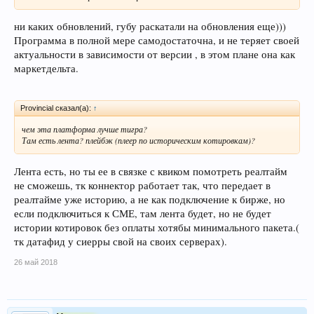
ни каких обновлений, губу раскатали на обновления еще)))
Программа в полной мере самодостаточна, и не теряет своей
актуальности в зависимости от версии , в этом плане она как
маркетдельта.
Provincial сказал(а):
↑
чем эта платформа лучше тигра?
Там есть лента? плейбэк (плеер по историческим котировкам)?
Лента есть, но ты ее в связке с квиком помотреть реалтайм
не сможешь, тк коннектор работает так, что передает в
реалтайме уже историю, а не как подключение к бирже, но
если подключиться к СМЕ, там лента будет, но не будет
истории котировок без оплаты хотябы минимального пакета.(
тк датафид у сиерры свой на своих серверах).
26 май 2018