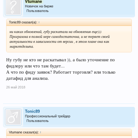
Vtumane
Новичок на бирже
Пользователь
Tonic89 сказал(а):
↑
ни каких обновлений, губу раскатали на обновления еще)))
Программа в полной мере самодостаточна, и не теряет своей
актуальности в зависимости от версии , в этом плане она как
маркетдельта.
Ну губу не кто не раскатывал )), а было уточнение по
фидлеру или что там будет...
А что по фиду заявок? Работает торговля? или только
датафид для анализа.
26 май 2018
Tonic89
Профессиональный трейдер
Пользователь
Vtumane сказал(а):
↑