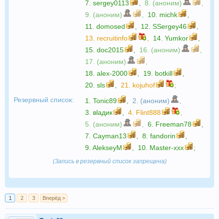
7.
sergey0113
,
8. (аноним)
,
9. (аноним)
,
10.
michk
,
11.
domosed
,
12.
SSergey46
,
13.
recruitinfo
,
14.
Yumkor
,
15.
doc2015
,
16. (аноним)
,
17. (аноним)
,
18.
alex-2000
,
19.
botkill
,
20.
sls
,
21.
kojuhof
;
Резервный список:
1.
Tonic89
,
2. (аноним)
,
3.
вlaдик
,
4.
Flint888
,
5. (аноним)
,
6.
Freeman78
,
7.
Cayman13
,
8.
fandorin
,
9.
AlekseyM
,
10.
Master-xxx
;
(Запись в резервный список запрещена)
1
2
3
Вперёд >