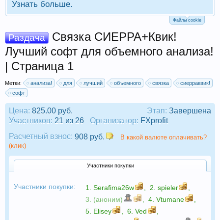
Узнать больше.
Файлы cookie
Связка СИЕРРА+Квик!
Раздача
Лучший софт для объемного анализа!
| Страница 1
Метки:
анализа!
для
лучший
объемного
связка
сиерраквик!
софт
Цена:
825.00 руб.
Этап:
Завершена
Участников:
21 из 26
Организатор:
FXprofit
Расчетный взнос:
908 руб.
В какой валюте оплачивать?
(клик)
Участники покупки
Участники покупки:
1.
Serafima26w
,
2.
spieler
,
3. (аноним)
,
4.
Vtumane
,
5.
Elisey
,
6.
Ved
,