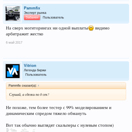
Pammfix
Эксперт рынка
Забанен
Пользователь
На сверх могиторингах ни одной выплаты
видимо
арбитражит жестко
6 май 2017
Vitrion
Легенда биржи
Пользователь
Pammfix сказал(а):
↑
Слушай, а сделки по 0 сек?
Не похоже, тем более тестер с 99% моделированием и
динамическим спредом тяжело обмануть
Вот так обычно выглядят скальперы с нулевым стопом)