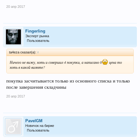
20 апр 2017
Fingerling
Эксперт рынка
Пользователь
ta4eza сказал(а):
↑
Ничего не вижу, хоть и совершил 4 покупки, а написано 0
цена то
хоть в какой валюте?
покупка засчитывается только из основного списка и только
после завершения складчины
20 апр 2017
PavelGM
Новичок на бирже
Пользователь