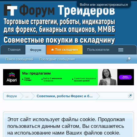
Войти или зарегистрироваться
Главная
🔥 Топ складчин
Пользователи
Форум
Поиск сообщений
Последние сообщения
Форум
...
Советники, роботы Форекс и бинарных опционов
Р
Этот сайт использует файлы cookie. Продолжая
x
С
пользоваться данным сайтом, Вы соглашаетесь
на использование нами Ваших файлов cookie.
V