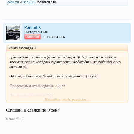
Mari-ya
и
Den2111
нравится это.
Pammfix
Эксперт рынка
Забанен
Пользователь
Vitrion сказал(а):
↑
Брал на сайте автора версию для тестера. Дефолтные настройки не
плюсуют, сет из настроек скрина почти не доходный, не сходится с его
картинкой.
Однако, прооптил 2016 год и получил результат +3 депо
С полученным сетом прогнал с 2013
Посмотреть вложение 7624
Нажмите, чтобы раскрыть...
Но видно, что есть год флэтовый, поэтому сейчас поставил оптиться
весь период. Займёт это 5 суток, надеюсь, он стоит того.
Слушай, а сделки по 0 сек?
Мониторинг автора прям шоколадный был.
6 май 2017