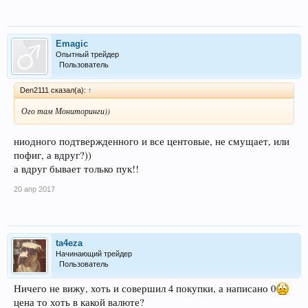
Emagic
Опытный трейдер
Пользователь
Den2111 сказал(а):
↑
Ого там Мониторинги))
ниодного подтвержденного и все центовые, не смущает, или
пофиг, а вдруг?))
а вдруг бывает только пук!!
20 апр 2017
ta4eza
Начинающий трейдер
Пользователь
Ничего не вижу, хоть и совершил 4 покупки, а написано 0
цена то хоть в какой валюте?