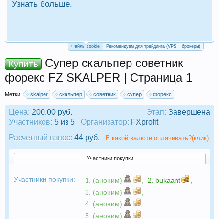
Узнать больше.
П
Р
Файлы cookie
Рекомендуем для трейдинга (VPS + брокеры)
Супер скальпер советник
Купить
форекс FZ SKALPER | Страница 1
Метки:
skalper
скальпер
советник
супер
форекс
Цена:
200.00 руб.
Этап:
Завершена
Участников:
5 из 5
Организатор:
FXprofit
Расчетный взнос:
44 руб.
В какой валюте оплачивать?(клик)
Участники покупки
Участники покупки:
1. (аноним)
,
2.
bukaant
,
3. (аноним)
,
4. (аноним)
,
5. (аноним)
;