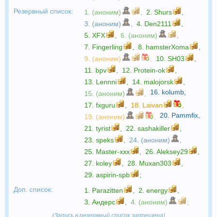
Резервный список:
1. (аноним)
,
2.
Shurs
,
3. (аноним)
,
4.
Den2111
,
5.
XFX
,
6. (аноним)
,
7.
Fingerling
,
8.
hamsterXoma
,
9. (аноним)
,
10.
SH03
,
11.
bpv
,
12.
Protein-ok
,
13.
Lennni
,
14.
malojorsk
,
16.
kolumb
,
15. (аноним)
,
17.
fxguru
,
18.
Laivan
,
20.
Pammfix
,
19. (аноним)
,
21.
tyrist
,
22.
sashakiller
,
23.
speks
,
24. (аноним)
,
25.
Master-xxx
,
26.
Aleksey29
,
27.
koley
,
28.
Muxan303
,
29.
aspirin-spb
;
Доп. список:
1.
Parazitten
,
2.
energy
,
3.
Андерс
,
4. (аноним)
;
(Запись в резервный список запрещена)