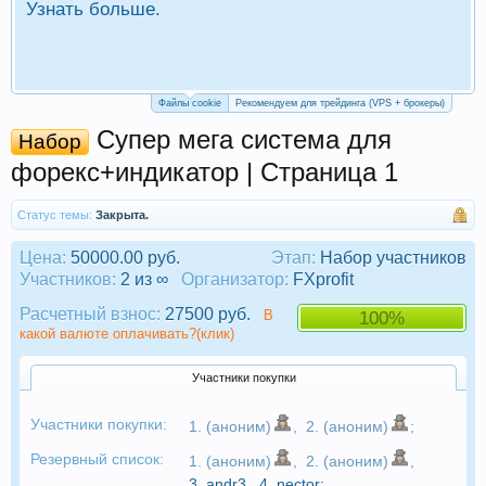
Узнать больше.
П
Р
Файлы cookie
Рекомендуем для трейдинга (VPS + брокеры)
Супер мега система для
Набор
форекс+индикатор | Страница 1
Статус темы:
Закрыта.
Цена:
50000.00 руб.
Этап:
Набор участников
Участников:
2 из ∞
Организатор:
FXprofit
Расчетный взнос:
27500 руб.
В
100%
какой валюте оплачивать?(клик)
Участники покупки
Участники покупки:
1. (аноним)
,
2. (аноним)
;
Резервный список:
1. (аноним)
,
2. (аноним)
,
3.
andr3
,
4.
nector
;