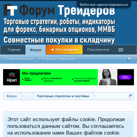
Войти или зарегистрироваться
Главная
🔥 Топ складчин
Пользователи
Форум
Поиск сообщений
Последние сообщения
Форум
...
Торговые стратегии и системы
Р
Этот сайт использует файлы cookie. Продолжая
x
С
пользоваться данным сайтом, Вы соглашаетесь
на использование нами Ваших файлов cookie.
V