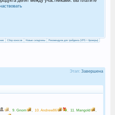
 продукта делят между участниками. Вы платите
Как
частвовать
с у
Рег
ение
Сбор взносов
Новые складчины
Рекомендуем для трейдинга (VPS + брокеры)
Этап:
Завершена
,
9.
Gnom
,
10.
Andrew86
,
11.
Mangold
,