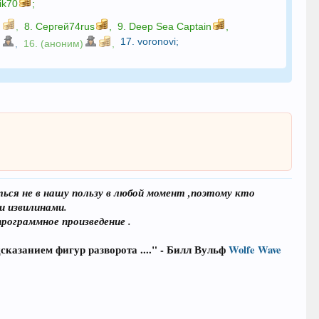
ik70
;
,
8.
Сергей74rus
,
9.
Deep Sea Captain
,
17.
voronovi
;
)
,
16. (аноним)
,
ся не в нашу пользу в любой момент ,поэтому кто
и извилинами.
рограммное произведение .
казанием фигур разворота ...." - Билл Вульф
Wolfe Wave