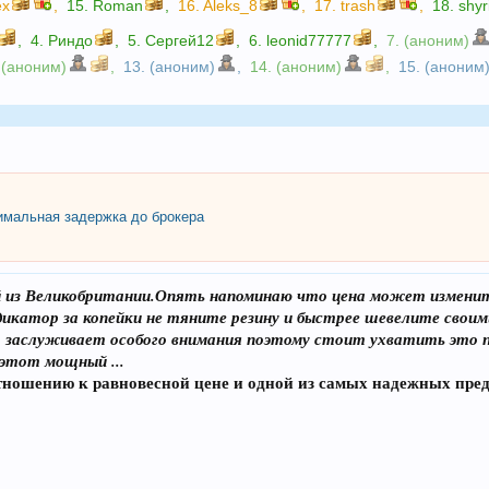
ex
,
15.
Roman
,
16.
Aleks_8
,
17.
trash
,
18.
shyr
,
4.
Риндо
,
5.
Сергей12
,
6.
leonid77777
,
7. (аноним)
 (аноним)
,
13. (аноним)
,
14. (аноним)
,
15. (аноним
мальная задержка до брокера
 из Великобритании.Опять напоминаю что цена может изменить
дикатор за копейки не тяните резину и быстрее шевелите своим
го заслуживает особого внимания поэтому стоит ухватить это п
 этот мощный ...
ношению к равновесной цене и одной из самых надежных предс