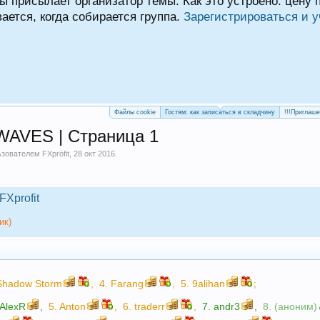
ы присылает организатор темы. Как это устроено: цену
ается, когда собирается группа.
Зарегистрироваться и у
Файлы cookie
Гостям: как записаться в складчину
!!!Приглаш
VES | Страница 1
льзователем
FXprofit
,
28 окт 2016
.
FXprofit
ик)
Shadow Storm
,
4.
Farang
,
5.
9alihan
;
AlexR
,
5.
Anton
,
6.
traderr
,
7.
andr3
,
8. (аноним)