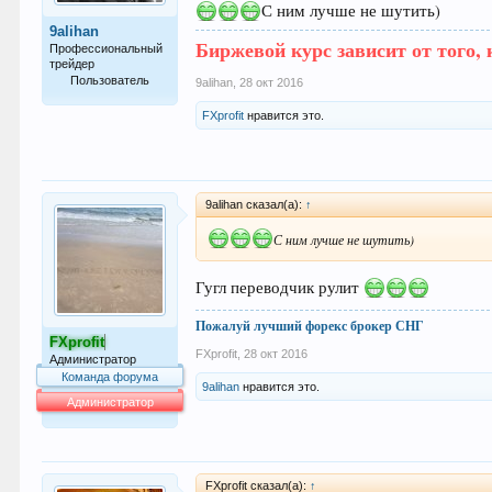
С ним лучше не шутить)
9alihan
Биржевой курс зависит от того, 
Профессиональный
трейдер
Пользователь
9alihan
,
28 окт 2016
361
FXprofit
нравится это.
9alihan сказал(а):
↑
С ним лучше не шутить)
Гугл переводчик рулит
Пожалуй лучший форекс брокер СНГ
FXprofit
FXprofit
,
28 окт 2016
Администратор
Команда форума
9alihan
нравится это.
Администратор
64.007
FXprofit сказал(а):
↑