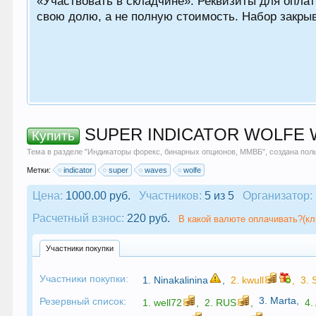
«Участвовать в складчине». Реквизиты для оплат
свою долю, а не полную стоимость. Набор закрыв
SUPER INDICATOR WOLFE WA
Купить
Тема в разделе "
Индикаторы форекс, бинарных опционов, ММВБ
", создана по
Метки:
indicator
super
waves
wolfe
Цена:
1000.00 руб.
Участников:
5 из 5
Организатор:
Расчетный взнос:
220 руб.
В какой валюте оплачивать?(кл
Участники покупки
Участники покупки:
1.
Ninakalinina
,
2.
kwull
,
3.
3.
Marta
,
Резервный список:
1.
well72
,
2.
RUS
,
4.