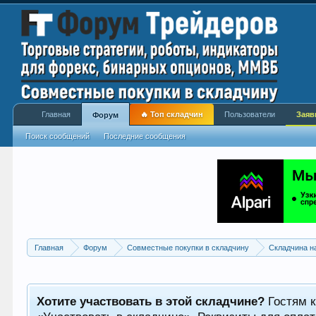
Главная
🔥 Топ складчин
Пользователи
Заяв
Форум
Поиск сообщений
Последние сообщения
Главная
Форум
Совместные покупки в складчину
Складчина н
Хотите участвовать в этой складчине?
Гостям к