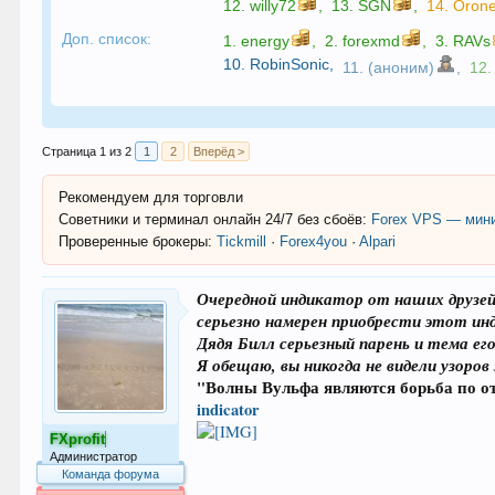
12.
willy72
,
13.
SGN
,
14.
Oron
Доп. список:
1.
energy
,
2.
forexmd
,
3.
RAVs
10.
RobinSonic
,
11. (аноним)
,
12.
Страница 1 из 2
1
2
Вперёд >
Рекомендуем для торговли
Советники и терминал онлайн 24/7 без сбоёв:
Forex VPS — мини
Проверенные брокеры:
Tickmill
·
Forex4you
·
Alpari
Очередной индикатор от наших друзей
серьезно намерен приобрести этот ин
Дядя Билл серьезный парень и тема е
Я обещаю, вы никогда не видели узоров
"Волны Вульфа являются борьба по от
indicator
FXprofit
Администратор
Команда форума