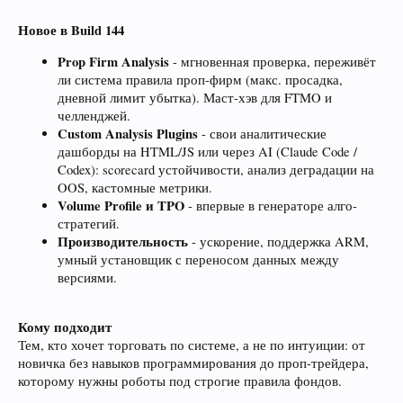
Новое в Build 144
Prop Firm Analysis
- мгновенная проверка, переживёт
ли система правила проп-фирм (макс. просадка,
дневной лимит убытка). Маст-хэв для FTMO и
челленджей.
Custom Analysis Plugins
- свои аналитические
дашборды на HTML/JS или через AI (Claude Code /
Codex): scorecard устойчивости, анализ деградации на
OOS, кастомные метрики.
Volume Profile и TPO
- впервые в генераторе алго-
стратегий.
Производительность
- ускорение, поддержка ARM,
умный установщик с переносом данных между
версиями.
Кому подходит
Тем, кто хочет торговать по системе, а не по интуиции: от
новичка без навыков программирования до проп-трейдера,
которому нужны роботы под строгие правила фондов.