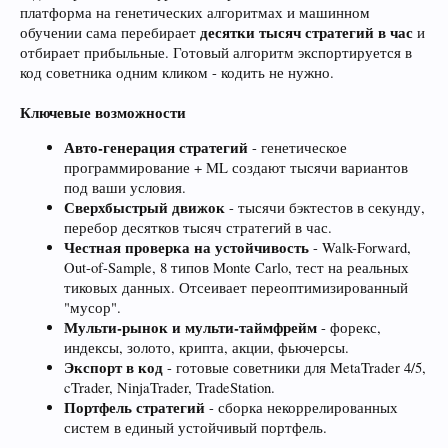
платформа на генетических алгоритмах и машинном
десятки тысяч стратегий в час
обучении сама перебирает
и
отбирает прибыльные. Готовый алгоритм экспортируется в
код советника одним кликом - кодить не нужно.
Ключевые возможности
Авто-генерация стратегий
- генетическое
программирование + ML создают тысячи вариантов
под ваши условия.
Сверхбыстрый движок
- тысячи бэктестов в секунду,
перебор десятков тысяч стратегий в час.
Честная проверка на устойчивость
- Walk-Forward,
Out-of-Sample, 8 типов Monte Carlo, тест на реальных
тиковых данных. Отсеивает переоптимизированный
"мусор".
Мульти-рынок и мульти-таймфрейм
- форекс,
индексы, золото, крипта, акции, фьючерсы.
Экспорт в код
- готовые советники для MetaTrader 4/5,
cTrader, NinjaTrader, TradeStation.
Портфель стратегий
- сборка некоррелированных
систем в единый устойчивый портфель.