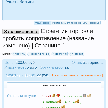
Узнать больше.
П
Р
Файлы cookie
Рекомендуем для трейдинга (VPS + брокеры)
Стратегия торговли
Заблокирована
пробить сопротивление (название
изменено) | Страница 1
Метки:
пробить
сопротивление
стратегия
торговли
Цена:
100.00 руб.
Этап:
Завершена
Участников:
5 из 5
Организатор:
zalf
Расчетный взнос:
22 руб.
В какой валюте оплачивать?(клик)
Участники покупки
Участники покупки:
1.
zalf
,
2. (аноним)
,
3.
Roman
,
4.
XFX
,
5.
Karunesh
;