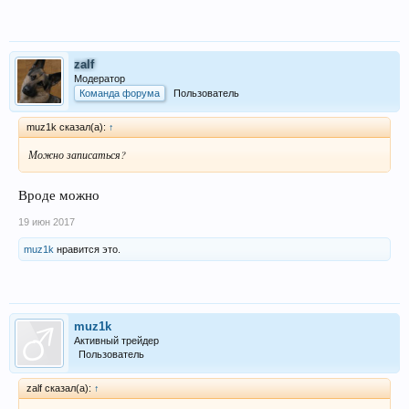
zalf
Модератор
Команда форума
Пользователь
muz1k сказал(а):
↑
Можно записаться?
Вроде можно
19 июн 2017
muz1k
нравится это.
muz1k
Активный трейдер
Пользователь
zalf сказал(а):
↑