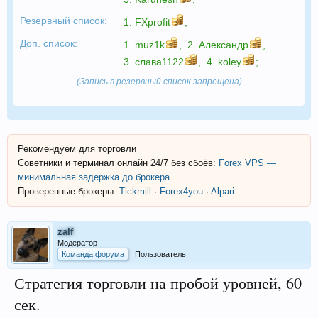
Резервный список:
1.
FXprofit
;
Доп. список:
1.
muz1k
,
2.
Александр
,
3.
слава1122
,
4.
koley
;
(Запись в резервный список запрещена)
Рекомендуем для торговли
Советники и терминал онлайн 24/7 без сбоёв:
Forex VPS —
минимальная задержка до брокера
Проверенные брокеры:
Tickmill
·
Forex4you
·
Alpari
zalf
Модератор
Команда форума
Пользователь
Стратегия торговли на пробой уровней, 60
сек.