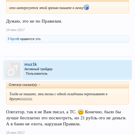
кто интересуется этой хренью пишите в личку
Думаю, это не по Правилам.
19 июн 2017
FXprofit
нравится это.
muz1k
Активный трейдер
Пользователь
Олегатр сказал(а):
↑
Тогда не пишите, эти темы с одной складчины переплывают в
другую)))))))))).
Олегатор, так я не Вам писал, а ТС.
Конечно, было бы
лучше бесплатно это посмотреть, но 21 рубль-это не деньги.
А в баню не охота, нарушая Правила.
19 июн 2017