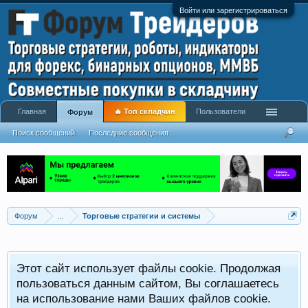
Войти или зарегистрироваться
Главная
🔥 Топ складчин
Пользователи
Форум
Поиск сообщений
Последние сообщения
Форум
...
Торговые стратегии и системы
Р
Этот сайт использует файлы cookie. Продолжая
x
С
пользоваться данным сайтом, Вы соглашаетесь
на использование нами Ваших файлов cookie.
V