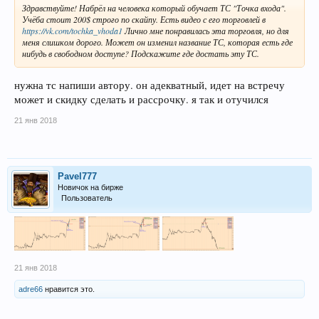
Здравствуйте! Набрёл на человека который обучает ТС "Точка входа".
Учёба стоит 200$ строго по скайпу. Есть видео с его торговлей в
https://vk.com/tochka_vhoda1
Лично мне понравилась эта торговля, но для
меня слишком дорого. Может он изменил название ТС, которая есть где
нибудь в свободном доступе? Подскажите где достать эту ТС.
нужна тс напиши автору. он адекватный, идет на встречу
может и скидку сделать и рассрочку. я так и отучился
21 янв 2018
Pavel777
Новичок на бирже
Пользователь
21 янв 2018
adre66
нравится это.