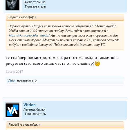
Эксперт рынка
Пользователь
Радиф сказал(а):
↑
Здравствуйте! Набрёл на человека который обучает ТС "Точка входа".
Учёба стоит 200$ строго по скайпу. Есть видео с его торговлей в
https://vk.com/tochka_vhoda1
Лично мне понравилась эта торговля, но для
меня слишком дорого. Может он изменил название ТС, которая есть где
нибудь в свободном доступе? Подскажите где достать эту ТС.
тс снайпер посмотри, там как раз тот же вход и также зона
рисуется (это всего лишь часть от тс снайпер)
11 апр 2017
Vitrion
нравится это.
Vitrion
Легенда биржи
Пользователь
Fingerling сказал(а):
↑