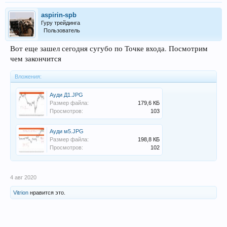
aspirin-spb
Гуру трейдинга
Пользователь
Вот еще зашел сегодня сугубо по Точке входа. Посмотрим
чем закончится
Вложения:
Ауди Д1.JPG
Размер файла:
179,6 КБ
Просмотров:
103
Ауди м5.JPG
Размер файла:
198,8 КБ
Просмотров:
102
4 авг 2020
Vitrion
нравится это.