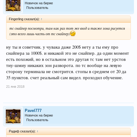
Новичок на бирже
Пользователь
Fingerling сказал(а):
↑
тс снайпер посмотри, там как раз тот же вход и также зона рисуется
(это всего лишь часть от тс снайпер)
ну ты и советчик. у чувака даже 200$ нету а ты ему про
снайпера за 1000$. и никакой это не снайпер. да один момент
есть похожий, но в остальном это другая тс там нет урстов
тиу-шмиу никаких зон разворота. по тс вообще на левую
сторону терминала не смотрится. стопы в среднем от 20 да
35 пунктов. счет реальный сам видел. проходил обучение.
21 янв 2018
Pavel777
Новичок на бирже
Пользователь
Радиф сказал(а):
↑