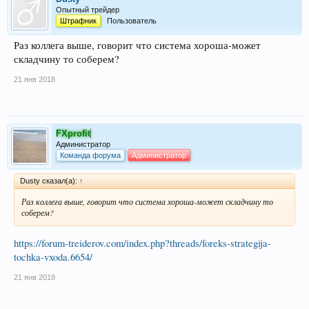
Опытный трейдер
Штрафник
Пользователь
Раз коллега выше, говорит что система хороша-может
складчину то соберем?
21 янв 2018
FXprofit
Администратор
Команда форума
Администратор
Dusty сказал(а):
↑
Раз коллега выше, говорит что система хороша-может складчину то
соберем?
https://forum-treiderov.com/index.php?threads/foreks-strategija-
tochka-vxoda.6654/
21 янв 2018