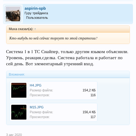
aspirin-spb
Гуру трейдинга
Пользователь
Muxa сказал(а):
↑
Кто-нибудь по ней сейчас торгует по этой стратегии?
Система 1 в 1 ТС Снайпер, только другим языком объяснили.
Уровень, реакция,сделка. Система работала и работает по
сей день. Вот элементарный утренний вход.
Вложения:
H4.JPG
Размер файла:
154,2 КБ
Просмотров:
116
M15.JPG
Размер файла:
156,4 КБ
Просмотров:
117
3 авг 2020