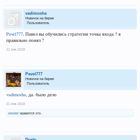
vadimosha
Новичок на бирже
Пользователь
Pavel777
, Павел вы обучились стратегии точка входа ? я
правильно понял ?
21 янв 2018
Pavel777
Новичок на бирже
Пользователь
vadimosha
, да. было дело
21 янв 2018
ооолег
нравится это.
Dusty