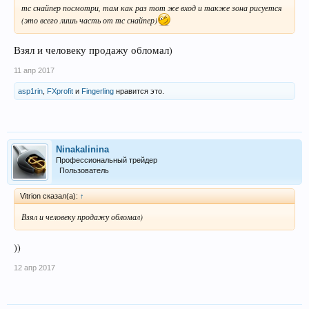
тс снайпер посмотри, там как раз тот же вход и также зона рисуется
(это всего лишь часть от тс снайпер)
Взял и человеку продажу обломал)
11 апр 2017
asp1rin
,
FXprofit
и
Fingerling
нравится это.
Ninakalinina
Профессиональный трейдер
Пользователь
Vitrion сказал(а):
↑
Взял и человеку продажу обломал)
))
12 апр 2017