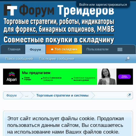
Войти или зарегистрироваться
Главная
🔥 Топ складчин
Пользователи
Форум
Поиск сообщений
Последние сообщения
Форум
...
Торговые стратегии и системы
Р
Этот сайт использует файлы cookie. Продолжая
x
С
пользоваться данным сайтом, Вы соглашаетесь
на использование нами Ваших файлов cookie.
V