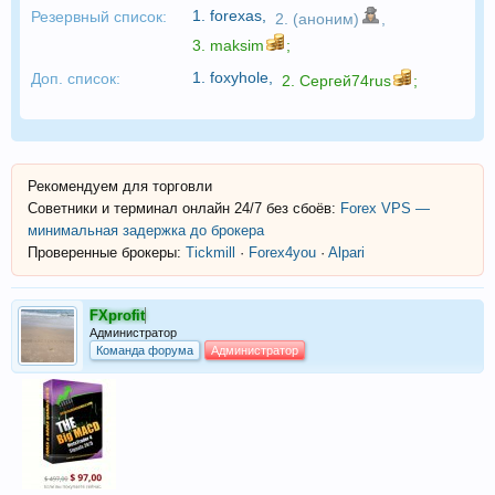
1.
forexas
,
Резервный список:
2. (аноним)
,
3.
maksim
;
1.
foxyhole
,
Доп. список:
2.
Сергей74rus
;
Рекомендуем для торговли
Советники и терминал онлайн 24/7 без сбоёв:
Forex VPS —
минимальная задержка до брокера
Проверенные брокеры:
Tickmill
·
Forex4you
·
Alpari
FXprofit
Администратор
Команда форума
Администратор