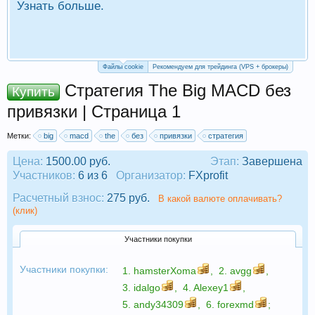
Узнать больше.
П
Р
Файлы cookie
Рекомендуем для трейдинга (VPS + брокеры)
Стратегия The Big MACD без
Купить
привязки | Страница 1
Метки:
big
macd
the
без
привязки
стратегия
Цена:
1500.00 руб.
Этап:
Завершена
Участников:
6 из 6
Организатор:
FXprofit
Расчетный взнос:
275 руб.
В какой валюте оплачивать?
(клик)
Участники покупки
Участники покупки:
1.
hamsterXoma
,
2.
avgg
,
3.
idalgo
,
4.
Alexey1
,
5.
andy34309
,
6.
forexmd
;