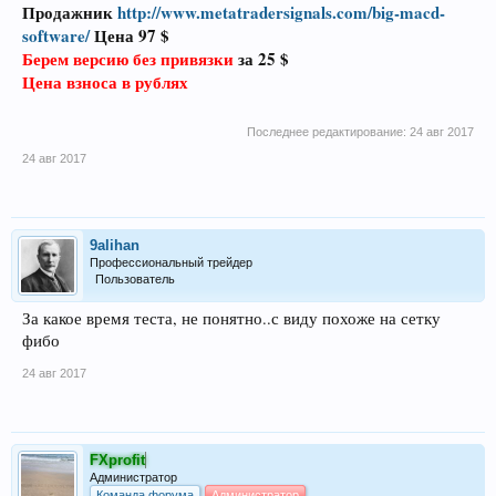
Продажник
http://www.metatradersignals.com/big-macd-
software/
Цена 97 $
Берем версию без привязки
за 25 $
Цена взноса в рублях
Последнее редактирование:
24 авг 2017
24 авг 2017
9alihan
Профессиональный трейдер
Пользователь
За какое время теста, не понятно..с виду похоже на сетку
фибо
24 авг 2017
FXprofit
Администратор
Команда форума
Администратор