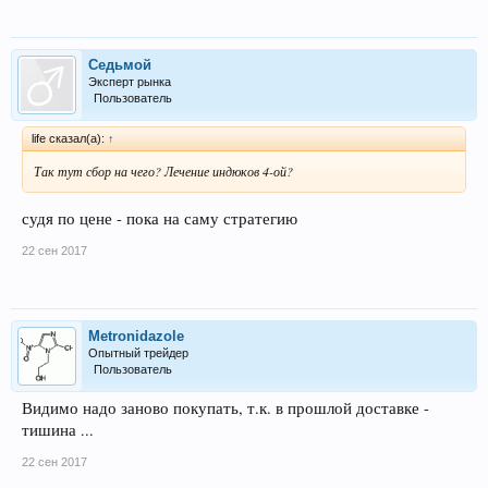
Седьмой
Эксперт рынка
Пользователь
life сказал(а):
↑
Так тут сбор на чего? Лечение индюков 4-ой?
судя по цене - пока на саму стратегию
22 сен 2017
Metronidazole
Опытный трейдер
Пользователь
Видимо надо заново покупать, т.к. в прошлой доставке -
тишина ...
22 сен 2017