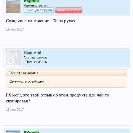
FXprofit
Администратор
Команда форума
Администратор
Складчина на лечение - Тс на руках
19 ноя 2017
Седьмой
Эксперт рынка
Пользователь
FXprofit сказал(а):
↑
Уважаемые складчики. ...
FXprofit, это твой отзыв об этом продукте или чей то
скопирован?
19 ноя 2017
FXprofit