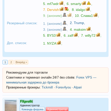
5.
mf7wdr
,
6.
smarty
,
7.
Dervish
,
8.
idalgo
,
9. (аноним)
,
10.
Слава1
;
2.
Trump
,
Резервный список:
1. (аноним)
,
3. (аноним)
,
4.
maksim
,
5.
BYS3
,
6.
zalf
,
7.
willy72
;
Доп. список:
1.
NYZA
;
1
2
Вперёд >
Рекомендуем для торговли
Советники и терминал онлайн 24/7 без сбоёв:
Forex VPS —
минимальная задержка до брокера
Проверенные брокеры:
Tickmill
·
Forex4you
·
Alpari
FXprofit
Администратор
Команда форума
Администратор