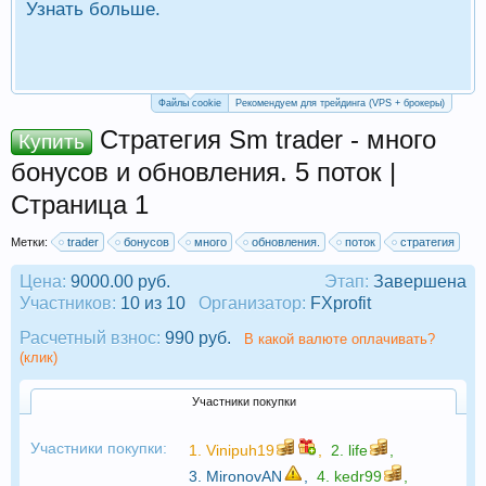
Узнать больше.
П
Р
Файлы cookie
Рекомендуем для трейдинга (VPS + брокеры)
Стратегия Sm trader - много
Купить
бонусов и обновления. 5 поток |
Страница 1
Метки:
trader
бонусов
много
обновления.
поток
стратегия
Цена:
9000.00 руб.
Этап:
Завершена
Участников:
10 из 10
Организатор:
FXprofit
Расчетный взнос:
990 руб.
В какой валюте оплачивать?
(клик)
Участники покупки
Участники покупки:
1.
Vinipuh19
,
2.
life
,
3.
MironovAN
,
4.
kedr99
,