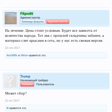
FXprofit
Администратор
Команда форума
Администратор
На лечение. Цена стоит условная. Будет все зависеть от
количества народа. Тот акк с прошлой складчины забанен, а
материал слит крысами в сеть, но у нас есть свежая версия.
22 сен 2017
Artx999x
и
Vitrion
нравится это.
Trump
Начинающий трейдер
Забанен
Пользователь
Может сбор?
22 окт 2017
fit
нравится это.