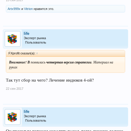
Artx999x
и
Vitrion
нравится это.
life
Эксперт рынка
Пользователь
FXprofit сказал(а):
↑
Внимание! В
появилась
четвертая версия стратегии
. Материал на
руках
Так тут сбор на чего? Лечение индюков 4-ой?
22 сен 2017
life
Эксперт рынка
Пользователь
Он прошлым потокам нахаляву выдал, тогда лечение должно