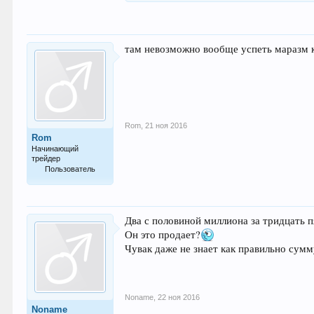
там невозможно вообще успеть маразм 
Rom
,
21 ноя 2016
Rom
Начинающий
трейдер
Пользователь
16
Два с половиной миллиона за тридцать 
Он это продает?
Чувак даже не знает как правильно сум
Noname
,
22 ноя 2016
Noname