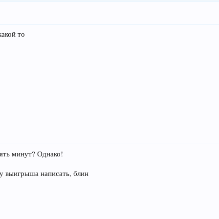
какой то
пять минут? Однако!
му выигрыша написать, блин