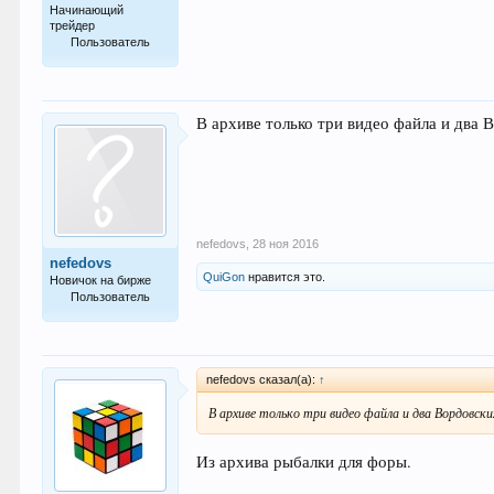
Начинающий
трейдер
Пользователь
26
В архиве только три видео файла и два 
nefedovs
,
28 ноя 2016
nefedovs
QuiGon
нравится это.
Новичок на бирже
Пользователь
7
nefedovs сказал(а):
↑
В архиве только три видео файла и два Вордовск
Из архива рыбалки для форы.