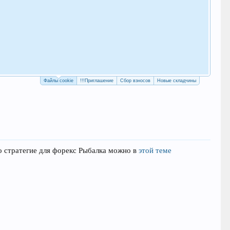
Как
с у
Рег
Файлы cookie
!!!Приглашение
Сбор взносов
Новые складчины
о стратегие для форекс Рыбалка можно в
этой теме