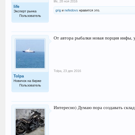
life
,
28 ноя 2016
life
grig
и
nefedovs
нравится это.
Эксперт рынка
Пользователь
813
От автора рыбалки новая порция инфы, у
Tolpa
,
23 дек 2016
Tolpa
Новичок на бирже
Пользователь
3
Интересно) Думаю пора создавать скла