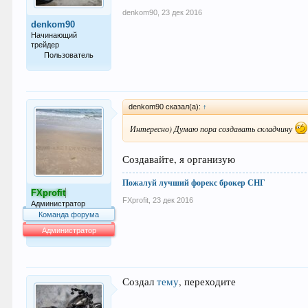
denkom90
,
23 дек 2016
denkom90
Начинающий
трейдер
Пользователь
35
denkom90 сказал(а):
↑
Интересно) Думаю пора создавать складчину
Создавайте, я организую
Пожалуй лучший форекс брокер СНГ
FXprofit
FXprofit
,
23 дек 2016
Администратор
Команда форума
Администратор
64.042
Создал
тему
, переходите