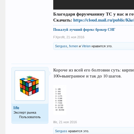
Благодаря форумчанину ТС у нас и г
Скачать:
https://cloud.mail.ru/public/K
Пожалуй лучший форекс брокер СНГ
FXprofit
,
21 ноя 2016
Serguss
,
fxmen
и
Vitrion
нравится это.
Короче из всей его болтовни суть: кирпи
100+выигранное и так до 10 шагов.
life
Эксперт рынка
Пользователь
life
,
21 ноя 2016
813
Serguss
нравится это.