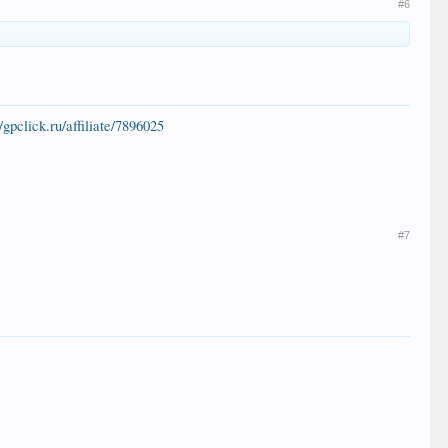
#6
//gpclick.ru/affiliate/7896025
#7