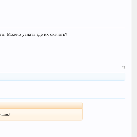
то. Можно узнать где их скачать?
#5
качать?