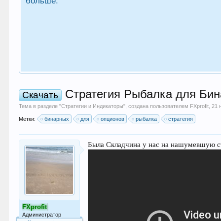
больше.
Стратегия Рыбалка для Бин
Скачать
Тема в разделе "
Стратегии и Индикаторы
", создана пользователем
FXprofit
,
21 
Метки:
бинарных
для
опционов
рыбалка
стратегия
Была Складчина у нас на нашумевшую ст
FXprofit
Администратор