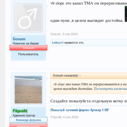
vb slope это канал TMA он перерисовыв
один пунк ,в целом выглядит достойна.
Gosum
,
3 сен 2016
Gosum
kalinych
нравится это.
Новичок на бирже
Забанен
Пользователь
3
Gosum сказал(а):
↑
vb slope это канал TMA он перерисовывается и н
целом выглядит достойна.
Посмотреть вложение
Создайте пожалуйста отдельную ветку и
Пожалуй лучший форекс брокер СНГ
FXprofit
Администратор
FXprofit
,
4 сен 2016
Команда форума
Администратор