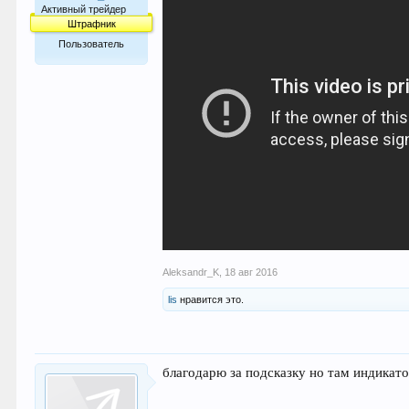
Активный трейдер
Штрафник
Пользователь
66
Aleksandr_K
,
18 авг 2016
lis
нравится это.
благодарю за подсказку но там индикато