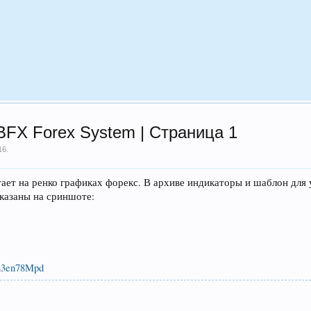
BFX Forex System | Страница 1
16
.
тает на ренко графиках форекс. В архиве индикаторы и шаблон для 
оказаны на сриншоте:
/u3en78Mpd