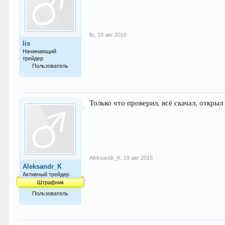
lis
,
18 авг 2016
lis
Начинающий
трейдер
Пользователь
21
Только что проверил, всё скачал, откры
Aleksandr_K
,
19 авг 2016
Aleksandr_K
Активный трейдер
Штрафник
Пользователь
66