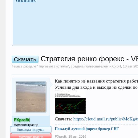
больше.
Стратегия ренко форекс - V
Скачать
Тема в разделе "
Торговые системы
", создана пользователем
FXprofit
,
18 авг 20
Как понятно из названия стратегия рабо
Условия для входа и выхода из сделки п
Скачать:
https://cloud.mail.ru/public/MeKg
FXprofit
Администратор
Пожалуй лучший форекс брокер СНГ
Команда форума
FXprofit
,
18 авг 2016
Администратор