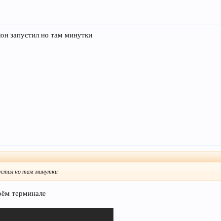
лон запустил но там минутки
устил но там минутки
воём терминале