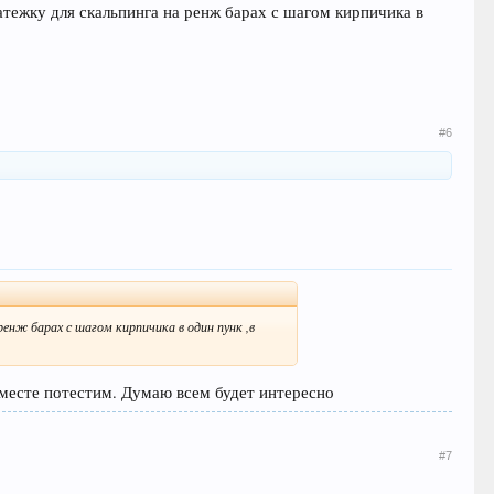
атежку для скальпинга на ренж барах с шагом кирпичика в
#6
енж барах с шагом кирпичика в один пунк ,в
Вместе потестим. Думаю всем будет интересно
#7