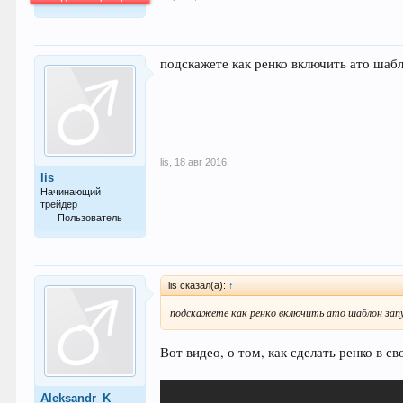
64.021
подскажете как ренко включить ато шаб
lis
,
18 авг 2016
lis
Начинающий
трейдер
Пользователь
21
lis сказал(а):
↑
подскажете как ренко включить ато шаблон зап
Вот видео, о том, как сделать ренко в с
Aleksandr_K