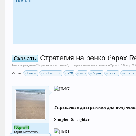
больше.
Стратегия на ренко барах Re
Скачать
Тема в разделе "
Торговые системы
", создана пользователем
FXprofit
,
10 апр 2
Метки:
bonus
renkostreet
v20
with
барах
ренко
страте
Управляйте диаграммой для получения
Simpler & Lighter
FXprofit
Администратор