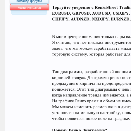
Команда форума
Торгуйте уверенно с RenkoStreet Trad
Администратор
EURUSD, GBPUSD, AUDUSD, USDJPY,
63.999
CHFJPY, AUDNZD, NZDJPY, EURNZD
В моем центре внимания только пары вал
Я считаю, что нет никаких инструментов
знает, что мы можем зарабатывать милли
торговую систему, которая работает для
Тип диаграммы, разработанный японцами,
кирпичей «renga». Диаграмма ренко пос
предыдущего кирпича на предопределенн
понижается. Этот тип диаграммы очень 
когда направление тренда изменяется, а 
На графике Ренко время и объем не име
Мы можем изменить размер окна в диагр
установлен на меньшую настройку, новые
чтобы появиться новое поле на графике.
Почему Ренко Диаграмма?