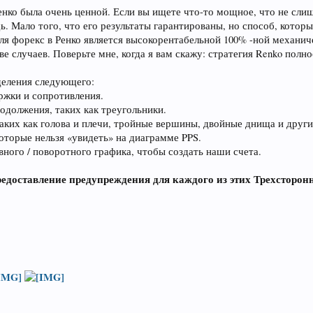
енко была очень ценной. Если вы ищете что-то мощное, что не слиш
щь. Мало того, что его результаты гарантированы, но способ, котор
ля форекс в Ренко является высокорентабельной 100% -ной механич
 случаев. Поверьте мне, когда я вам скажу: стратегия Renko полно
деления следующего:
ржки и сопротивления.
одолжения, таких как треугольники.
таких как голова и плечи, тройные вершины, двойные днища и друг
которые нельзя «увидеть» на диаграмме PPS.
ного / поворотного графика, чтобы создать наши счета.
Предоставление предупреждения для каждого из этих Трехсторон