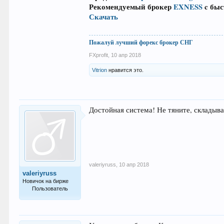
Рекомендуемый брокер
EXNESS
c быс
Скачать
Пожалуй лучший форекс брокер СНГ
FXprofit
,
10 апр 2018
Vitrion
нравится это.
Достойная система! Не тяните, складыва
valeriyruss
,
10 апр 2018
valeriyruss
Новичок на бирже
Пользователь
6