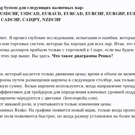
ing System для следующих валютных пар:
 USDCHF, USDCAD, EURAUD, EURCAD, EURCHF, EURGBP, EUR
, CADCHF, CADJPY, NZDCHF
ют. Я провел глубокие исследования, испытания и ошибки, которые,
 или торговых систем, которые бы хороши для всех пар. Итак, это
оны долларов прибыли только с торговлей в 1 паре, если мы будем
Что такое диаграмма Ренко?
 этих пар выше. Вы здесь.
 который касается только движения цены; время и объем не включе
троена путем размещения кирпича в следующем столбце, как тольк
ую сумму. Белые кирпичи используются, когда направление тренда 
эффективен для трейдеров для определения ключевых уровней подд
кирпичи чередуются с цветами. (Investopedia.com).
ют никакой роли, и учитываются только изменения цены.
аммах Renko. На графике появится новый ящик, только когда произ
 поля появляются быстрее, но когда размер установлен на более в