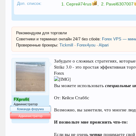
Доп. список:
1.
Сергей74rus
,
2.
Pavel6307007
Рекомендуем для торговли
Советники и терминал онлайн 24/7 без сбоёв:
Forex VPS — мини
Проверенные брокеры:
Tickmill
·
Forex4you
·
Alpari
Забудьте о сложных стратегиях, которые 
Strike 3.0 - это простая эффективная т
Forex
специальные ин
Вы можете использовать
От: Кейси Стаббс
FXprofit
Администратор
Возможно, вы заметили, что многие лю
Команда форума
Администратор
И позвольте мне прояснить что-то:
63.992
четко
Если вы не очень
понимаете свой 