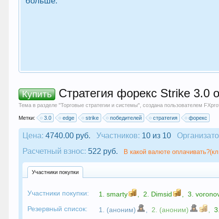
больше.
Стратегия форекс Strike 3.0 
Купить
Тема в разделе "
Торговые стратегии и системы
", создана пользователем
FXprof
Метки:
3.0
edge
strike
победителей
стратегия
форекс
Цена:
4740.00 руб.
Участников:
10 из 10
Организато
Расчетный взнос:
522 руб.
В какой валюте оплачивать?(кл
Участники покупки
Участники покупки:
1.
smarty
,
2.
Dimsid
,
3.
voronov
Резервный список:
1. (аноним)
,
2. (аноним)
,
3