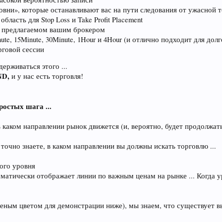
вни», которые останавливают вас на пути следования от ужасной т
ласть для Stop Loss и Take Profit Placement
, предлагаемом вашим брокером
ute, 15Minute, 30Minute, 1Hour и 4Hour (и отлично подходит для дол
рговой сессии
ерживаться этого ...
ND,
и у нас есть торговля!
ростых шага ...
 в каком направлении рынок движется (и, вероятно, будет продолжат
 точно знаете, в каком направлении вы должны искать торговлю ...
ого уровня
атически отображает линии по важным ценам на рынке ... Когда ур
леным цветом для демонстрации ниже), мы знаем, что существует в