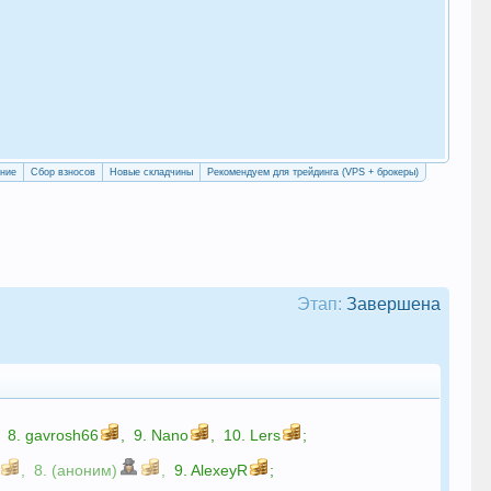
«Уч
сво
ение
Сбор взносов
Новые складчины
Рекомендуем для трейдинга (VPS + брокеры)
Этап:
Завершена
8.
gavrosh66
,
9.
Nano
,
10.
Lers
;
,
8. (аноним)
,
9.
AlexeyR
;