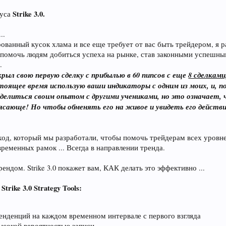
Strike 3.0.
уса
..
ованный кусок хлама и все еще требует от вас быть трейдером, я ра
ы помочь людям добиться успеха на рынке, став законными успешными
.
крыл свою первую сделку с прибылью в 60 пипсов с еще
8 сделкам
стоящее время использую ваши индикаторы с одним из моих, и, 
делиться своим опытом с другими учениками, но это означает
ясающе! Но чтобы обменять его на живое и увидеть его дейст
подход, который мы разработали, чтобы помочь трейдерам всех уро
ременных рамок ... Всегда в направлении тренда.
ендом. Strike 3.0 покажет вам, КАК делать это эффективно ...
ike 3.0 Strategy Tools:
нденций на каждом временном интервале с первого взгляда
ысокой вероятностью записи