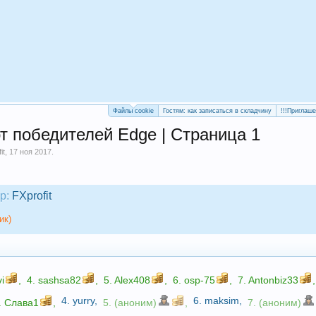
Файлы cookie
Гостям: как записаться в складчину
!!!Приглаш
от победителей Edge | Страница 1
it
,
17 ноя 2017
.
р:
FXprofit
ик)
i
,
4.
sashsa82
,
5.
Alex408
,
6.
osp-75
,
7.
Antonbiz33
,
4.
yurry
,
6.
maksim
,
.
Слава1
,
5. (аноним)
,
7. (аноним)