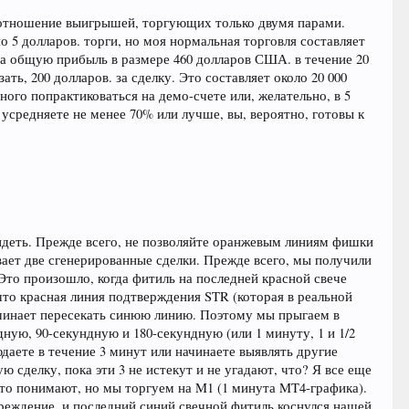
соотношение выигрышей, торгующих только двумя парами.
о 5 долларов. торги, но моя нормальная торговля составляет
. на общую прибыль в размере 460 долларов США. в течение 20
ть, 200 долларов. за сделку. Это составляет около 20 000
ного попрактиковаться на демо-счете или, желательно, в 5
усредняете не менее 70% или лучше, вы, вероятно, готовы к
 видеть. Прежде всего, не позволяйте оранжевым линиям фишки
вает две сгенерированные сделки. Прежде всего, мы получили
 Это произошло, когда фитиль на последней красной свече
что красная линия подтверждения STR (которая в реальной
ачинает пересекать синюю линию. Поэтому мы прыгаем в
ую, 90-секундную и 180-секундную (или 1 минуту, 1 и 1/2
юдаете в течение 3 минут или начинаете выявлять другие
 сделку, пока эти 3 не истекут и не угадают, что? Я все еще
 это понимают, но мы торгуем на M1 (1 минута MT4-графика).
реждение, и последний синий свечной фитиль коснулся нашей