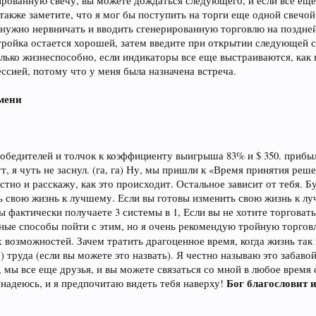
ированную свечу, вы можете дождаться следующего, и если все еще
также заметите, что я мог бы поступить на торги еще одной свечой
е нужно нервничать и вводить сгенерированную торговлю на поздней
стройка остается хорошей, затем введите при открытии следующей с
олько жизнеспособно, если индикаторы все еще выстраиваются, как 
ссией, потому что у меня была назначена встреча.
емени
победителей и толчок к коэффициенту выигрыша 83% и $ 350. прибы
т, я чуть не заснул. (га, га) Ну, мы пришли к «Время принятия реш
тно и расскажу, как это происходит. Остальное зависит от тебя. Бу
ь свою жизнь к лучшему. Если вы готовы изменить свою жизнь к лу
 фактически получаете 3 системы в 1, Если вы не хотите торговать 
ные способы пойти с этим, но я очень рекомендую тройную торговлю 
х возможностей. Зачем тратить драгоценное время, когда жизнь та
) труда (если вы можете это назвать). Я честно называю это забаво
е, мы все еще друзья, и вы можете связаться со мной в любое врем
Бог благословит и
я надеюсь, и я предпочитаю видеть тебя наверху!