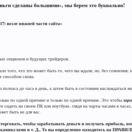
еньги сделаны большими», мы берем это буквально!
017) возле нижней части сайта»
ных опционов и будущих трейдеров.
ало того, что это может быть то, чего вы ждали, но, без сомнения,
м способом снова.
 полчаса до часа в день, а затем быть в состоянии наслаждаться ж
зар
только по одной причине и только по одной причине. Это чтобы
е сидеть на своем ПК или ноутбуке, глядя на чарты часами в часах,
ожет быть не для вас.
е торговать, чтобы зарабатывать деньги и получать прибыль, и
 каникулами и т. Д., То вы определенно находитесь на ПРА