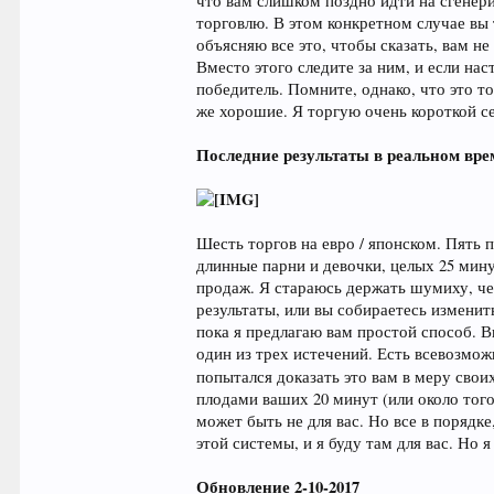
что вам слишком поздно идти на сгенер
торговлю. В этом конкретном случае вы 
объясняю все это, чтобы сказать, вам н
Вместо этого следите за ним, и если на
победитель. Помните, однако, что это т
же хорошие. Я торгую очень короткой се
Последние результаты в реальном вр
Шесть торгов на евро / японском. Пять 
длинные парни и девочки, целых 25 мину
продаж. Я стараюсь держать шумиху, чес
результаты, или вы собираетесь изменит
пока я предлагаю вам простой способ. Вы
один из трех истечений. Есть всевозмож
попытался доказать это вам в меру свои
плодами ваших 20 минут (или около того
может быть не для вас. Но все в порядк
этой системы, и я буду там для вас. Но 
Обновление 2-10-2017