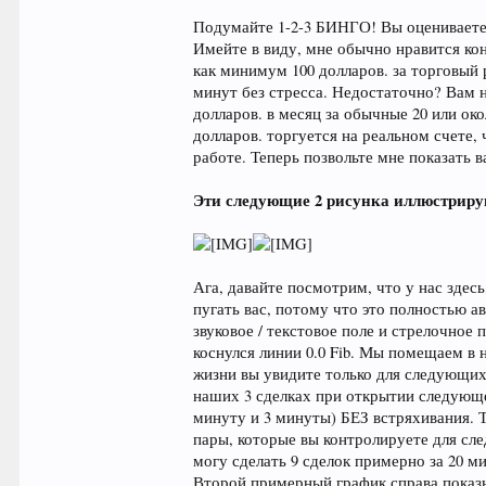
Подумайте 1-2-3 БИНГО! Вы оцениваете 
Имейте в виду, мне обычно нравится кон
как минимум 100 долларов. за торговый 
минут без стресса. Недостаточно? Вам не
долларов. в месяц за обычные 20 или ок
долларов. торгуется на реальном счете
работе. Теперь позвольте мне показать в
Эти следующие 2 рисунка иллюстриру
Ага, давайте посмотрим, что у нас здес
пугать вас, потому что это полностью а
звуковое / текстовое поле и стрелочное
коснулся линии 0.0 Fib. Мы помещаем в
жизни вы увидите только для следующих
наших 3 сделках при открытии следующе
минуту и 3 минуты) БЕЗ встряхивания. Т
пары, которые вы контролируете для сле
могу сделать 9 сделок примерно за 20 м
Второй примерный график справа показы