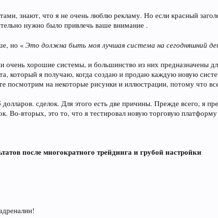
нтами, знают, что я не очень люблю рекламу. Но если красный загол
ительно нужно было привлечь ваше внимание .
Это должна быть моя лучшая система на сегодняшний де
ше, но «
 они очень хорошие системы, и большинство из них предназначены дл
та, который я получаю, когда создаю и продаю каждую новую систему
те посмотрим на некоторые рисунки и иллюстрации, потому что все
5 долларов. сделок. Для этого есть две причины. Прежде всего, я п
лок. Во-вторых, это то, что я тестировал новую торговую платформу
ультатов после многократного трейдинга и грубой настройки
адреналин!