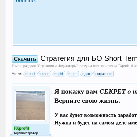
больше.
Стратегия для БО Short Term 
Скачать
Тема в разделе "
Стратегии и Индикаторы
", создана пользователем
FXprofit
,
6 а
Метки:
rebel
short
spirit
term
для
стратегия
Я покажу вам
СЕКРЕТ о т
Верните свою жизнь.
У вас будет возможность заработ
Нужна и будет на самом деле им
FXprofit
Администратор