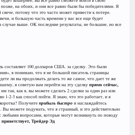
 будет кошернее, вы все равно сможете войти в свою
 позже, на обоих, и они все равно были бы победителями. Я
 свече, потому что это часто может привести к потере.
вечи, и большую часть времени у вас все еще будет
в случае выше. OK последние результаты, не большие, но все
ль составляет 100 долларов США. за сделку. Это были
ения», я понимаю, что я не большой писатель страницы
дете ли вы продолжать делать то же самое, что дает те же
прямо сейчас,
чшему, я советую вам перейти на эту сделку
им так, как я, вы можете сделать 2 сделки за один раз или
1-2-3 как способ пойти. Я знаю, что это работает, и я
прибыль быстро
к коротка? Получите
и наслаждайтесь
й. Вы можете подумать, что я странный, и это действительно
я с любыми вопросами, которые могут возникнуть по поводу
 приветствует, Трейдер Эд