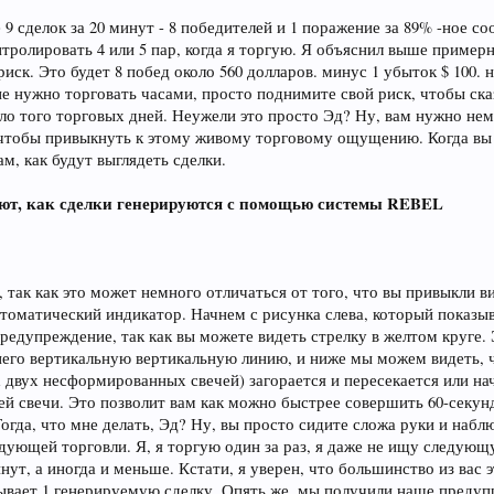
9 сделок за 20 минут - 8 победителей и 1 поражение за 89% -ное 
тролировать 4 или 5 пар, когда я торгую. Я объяснил выше примерн
риск. Это будет 8 побед около 560 долларов. минус 1 убыток $ 100
 нужно торговать часами, просто поднимите свой риск, чтобы сказа
оло того торговых дней. Неужели это просто Эд? Ну, вам нужно нем
, чтобы привыкнуть к этому живому торговому ощущению. Когда вы 
ам, как будут выглядеть сделки.
ют, как сделки генерируются с помощью системы REBEL
ь, так как это может немного отличаться от того, что вы привыкли
втоматический индикатор. Начнем с рисунка слева, который показы
 предупреждение, так как вы можете видеть стрелку в желтом круге.
 него вертикальную вертикальную линию, и ниже мы можем видеть, 
 двух несформированных свечей) загорается и пересекается или н
й свечи. Это позволит вам как можно быстрее совершить 60-секундн
огда, что мне делать, Эд? Ну, вы просто сидите сложа руки и набл
дующей торговли. Я, я торгую один за раз, я даже не ищу следующую
инут, а иногда и меньше. Кстати, я уверен, что большинство из вас
вает 1 генерируемую сделку. Опять же, мы получили наше предуп