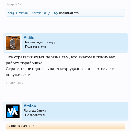
9 апр 2017
serg11
,
Vitrion
,
FXprofit
и
ещё 1-му
нравится это.
Vitlife
Начинающий трейдер
Пользователь
Эта стратегия будет полезна тем, кто знаком и понимает
работу параболика.
Стратегия не однозначна. Автор удалился и не отвечает
покупателям.
10 апр 2017
Vitrion
Легенда биржи
Пользователь
Vitlife сказал(а):
↑