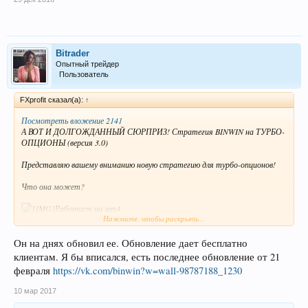
Bitrader
Опытный трейдер
Пользователь
FXprofit сказал(а):
↑
Посмотреть вложение 2141
А ВОТ И ДОЛГОЖДАННЫЙ СЮРПРИЗ! Стратегия BINWIN на ТУРБО-
ОПЦИОНЫ (версия 3.0)
Представляю вашему вниманию новую стратегию для турбо-опционов!
Что она может?
Работает на мт4.
Нажмите, чтобы раскрыть...
Период экспирации 3-5 минут
Основные валютные пары
Быстро настраивается
Он на днях обновил ее. Обновление дает бесплатно
Прибыль в районе 70-80% ( в среднем 7-8 сделок в плюс из 10).
клиентам. Я бы вписался, есть последнее обновление от 21
февраля
https://vk.com/binwin?w=wall-98787188_1230
Это новая стратегия (не 2.21 и другие),
которая не имеет никакого отношения к старой - но она как
10 мар 2017
продолжение имеет название 3.0