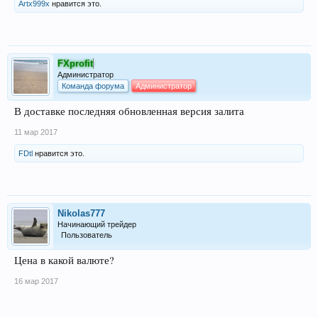
Продажник
Цена 2000 р
Artx999x
нравится это.
Цена взноса в рублях
FXprofit
Администратор
Команда форума
Администратор
В доставке последняя обновленная версия залита
11 мар 2017
FDtl
нравится это.
Nikolas777
Начинающий трейдер
Пользователь
Цена в какой валюте?
16 мар 2017