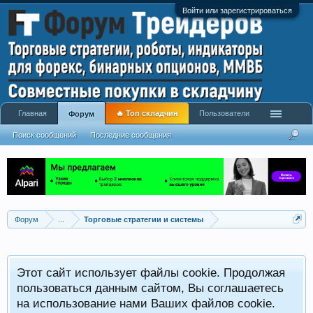
Войти или зарегистрироваться
Главная
🔥 Топ складчин
Пользователи
Форум
Поиск сообщений
Последние сообщения
Форум
...
Торговые стратегии и системы
Р
Этот сайт использует файлы cookie. Продолжая
x
С
пользоваться данным сайтом, Вы соглашаетесь
на использование нами Ваших файлов cookie.
V