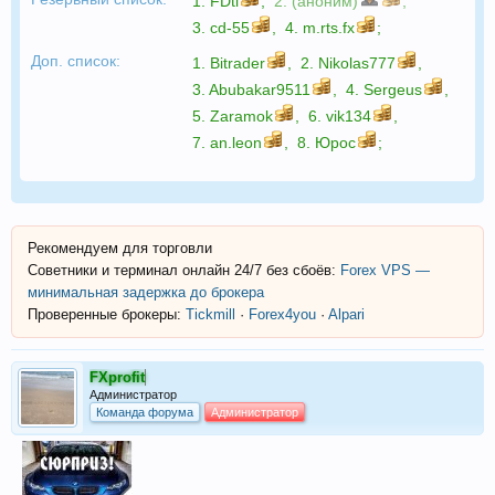
1.
FDtl
,
2. (аноним)
,
3.
cd-55
,
4.
m.rts.fx
;
Доп. список:
1.
Bitrader
,
2.
Nikolas777
,
3.
Abubakar9511
,
4.
Sergeus
,
5.
Zaramok
,
6.
vik134
,
7.
an.leon
,
8.
Юрос
;
Рекомендуем для торговли
Советники и терминал онлайн 24/7 без сбоёв:
Forex VPS —
минимальная задержка до брокера
Проверенные брокеры:
Tickmill
·
Forex4you
·
Alpari
FXprofit
Администратор
Команда форума
Администратор