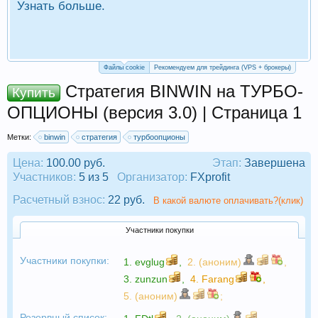
Узнать больше.
П
Р
Файлы cookie
Рекомендуем для трейдинга (VPS + брокеры)
Стратегия BINWIN на ТУРБО-
Купить
ОПЦИОНЫ (версия 3.0) | Страница 1
Метки:
binwin
стратегия
турбоопционы
Цена:
100.00 руб.
Этап:
Завершена
Участников:
5 из 5
Организатор:
FXprofit
Расчетный взнос:
22 руб.
В какой валюте оплачивать?(клик)
Участники покупки
Участники покупки:
1.
evglug
,
2. (аноним)
,
3.
zunzun
,
4.
Farang
,
5. (аноним)
;
Резервный список: