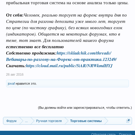
прибыльная торговая система на основе анализа только цены.
От себя:
Человек, реально торгует на форекс внутри дня по
Стратегии для разгона депозита уже много лет, торгует
по цене (по чистому графику), без всяких новогодних елок
(индикаторов). Общается на некоторых форумах, кто в
теме, тот знает. Для пользователей нашего форума
естественно все бесплатно
Собственно продажник:
https://skladchik.com/threads/
Вебинары-по-разгону-на-Форекс-от-практика.123249/
Скачать:
https://cloud.mail.ru/public/5iAR/NRWkmdHYJ
26 авг 2016
jovaf
нравится это.
(Вы должны войти или зарегистрироваться, чтобы ответить.)
Форум
...
Ручная торговля
Торговые системы
Обратная связь
Помощь