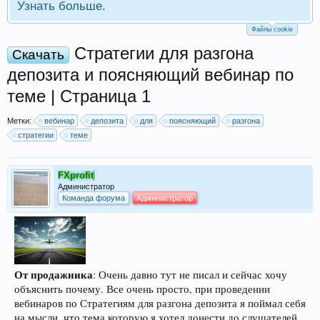
Узнать больше.
Файлы cookie
Стратегии для разгона
Скачать
депозита и поясняющий вебинар по
теме | Страница 1
Метки:
вебинар
депозита
для
поясняющий
разгона
стратегии
теме
FXprofit
Администратор
Команда форума
Администратор
От продажника
: Очень давно тут не писал и сейчас хочу
объяснить почему. Все очень просто, при проведении
вебинаров по Стратегиям для разгона депозита я поймал себя
на мысли, что тема которую я хотел донести до слушателей