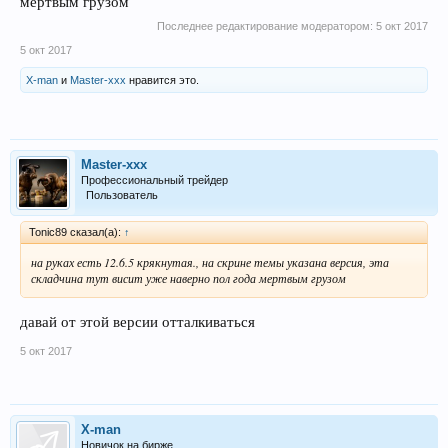
мертвым грузом
Последнее редактирование модератором:
5 окт 2017
5 окт 2017
X-man
и
Master-xxx
нравится это.
Master-xxx
Профессиональный трейдер
Пользователь
Tonic89 сказал(а):
↑
на руках есть 12.6.5 крякнутая., на скрине темы указана версия, эта
складчина тут висит уже наверно пол года мертвым грузом
давай от этой версии отталкиваться
5 окт 2017
X-man
Новичок на бирже