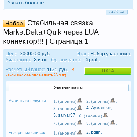
Узнать больше.
Файлы cookie
Стабильная связка
Набор
MarketDelta+Quik через LUA
коннектор!!! | Страница 1
Цена:
30000.00 руб.
Этап:
Набор участников
Участников:
8 из ∞
Организатор:
FXprofit
Расчетный взнос:
4125 руб.
В
100%
какой валюте оплачивать?(клик)
Участники покупки
Участники покупки:
1. (аноним)
,
2. (аноним)
,
4.
Арманьяк
,
3. (аноним)
,
5.
sarvar97
,
6. (аноним)
,
7. (аноним)
,
8. (аноним)
;
2.
bdim
,
Резервный список:
1. (аноним)
,