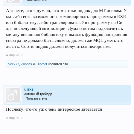
А знаете, что я думаю, что мы таки индюк для МТ осилим. У
матлаба есть возможность компилировать программы в EXE
или библиотеку, либо транслировать её в программу на Си
для последующей компиляции. Думаю потом подключить к
метаку внешнюю библиотеку и вызвать функцию построения
спектра не должно быть сложно, должен же MQL уметь это
делать. Соотв. индюк должен получиться недорогим.
4 мар 2017
alex777
,
Zoodas
и
FXprofit
нравится это.
uriks
Активный трейдер
Пользователь
Послежу,что-то уж очень интересное затевается
4 мар 2017