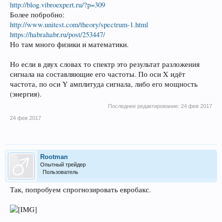
http://blog.vibroexpert.ru/?p=309
Более побробно:
http://www.unitest.com/theory/spectrum-1.html
https://habrahabr.ru/post/253447/
Но там много физики и математики.
Но если в двух словах то спектр это результат разложения
сигнала на составляющие его частоты. По оси X идёт
частота, по оси Y амплитуда сигнала, либо его мощность
(энергия).
Последнее редактирование:
24 фев 2017
24 фев 2017
Rootman
Опытный трейдер
Пользователь
Так, попробуем спрогнозировать евробакс.