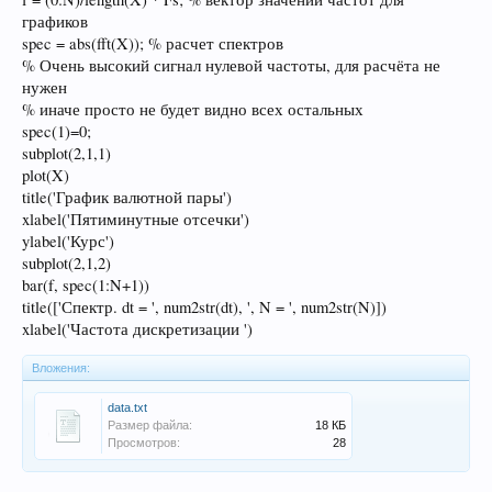
графиков
spec = abs(fft(X)); % расчет спектров
% Очень высокий сигнал нулевой частоты, для расчёта не
нужен
% иначе просто не будет видно всех остальных
spec(1)=0;
subplot(2,1,1)
plot(X)
title('График валютной пары')
xlabel('Пятиминутные отсечки')
ylabel('Курс')
subplot(2,1,2)
bar(f, spec(1:N+1))
title(['Спектр. dt = ', num2str(dt), ', N = ', num2str(N)])
xlabel('Частота дискретизации ')
Вложения:
data.txt
Размер файла:
18 КБ
Просмотров:
28