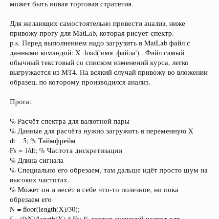
может быть новая торговая стратегия.
Для желающих самостоятельно провести анализ, ниже
привожу прогу для MatLab, которая рисует спектр.
p.s. Перед выполнением надо загрузить в MatLab файл с
данными командой: X=load('имя_файла') . Файл самый
обычный текстовый со списком изменений курса, легко
выгружается из MT4. На всякий случай привожу во вложении
образец, по которому производился анализ.
Прога:
% Расчёт спектра для валютной пары
% Данные для расчёта нужно загружить в переменную X
dt = 5; % Таймфрейм
Fs = 1/dt; % Частота дискретизации
% Длина сигнала
% Специально его обрезаем, там дальше идёт просто шум на
высоких частотах.
% Может он и несёт в себе что-то полезное, но пока
обрезаем его
N = floor(length(X)/30);
f = (0:N)/length(X) * Fs; % вектор значений частот для