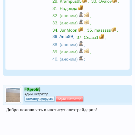
29.
Krampus95
,
30.
Ovalov
,
31.
Надежда
,
32. (аноним)
,
33. (аноним)
,
34.
JunMoon
,
35.
masssss
,
36.
Anto99
,
37.
Слава1
,
38. (аноним)
,
39. (аноним)
,
40. (аноним)
;
FXprofit
Администратор
Команда форума
Администратор
Добро пожаловать в институт алготрейдеров!