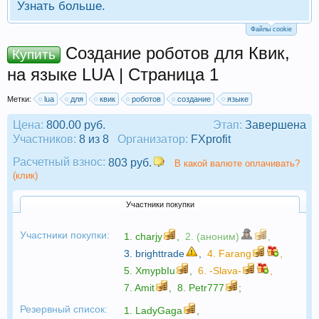
Узнать больше.
Файлы cookie
Создание роботов для Квик,
Купить
на языке LUA | Страница 1
Метки:
lua
для
квик
роботов
создание
языке
Цена:
800.00 руб.
Этап:
Завершена
Участников:
8 из 8
Организатор:
FXprofit
Расчетный взнос:
803 руб.
В какой валюте оплачивать?
(клик)
Участники покупки
Участники покупки:
1.
charjy
,
2. (аноним)
,
3.
brighttrade
,
4.
Farang
,
5.
XmypbIu
,
6.
-Slava-
,
7.
Amit
,
8.
Petr777
;
Резервный список:
1.
LadyGaga
,