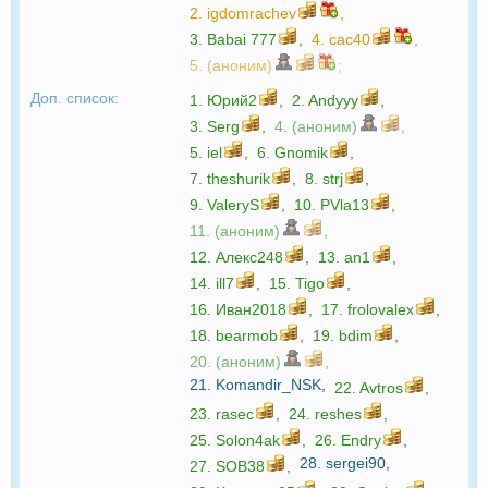
2.
igdomrachev
,
3.
Babai 777
,
4.
cac40
,
5. (аноним)
;
Доп. список:
1.
Юрий2
,
2.
Andyyy
,
3.
Serg
,
4. (аноним)
,
5.
iel
,
6.
Gnomik
,
7.
theshurik
,
8.
strj
,
9.
ValeryS
,
10.
PVla13
,
11. (аноним)
,
12.
Алекс248
,
13.
an1
,
14.
ill7
,
15.
Tigo
,
16.
Иван2018
,
17.
frolovalex
,
18.
bearmob
,
19.
bdim
,
20. (аноним)
,
21.
Komandir_NSK
,
22.
Avtros
,
23.
rasec
,
24.
reshes
,
25.
Solon4ak
,
26.
Endry
,
28.
sergei90
,
27.
SOB38
,