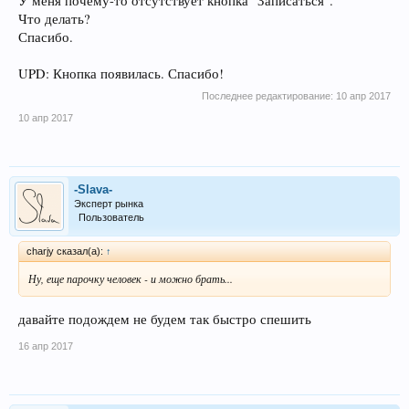
У меня почему-то отсутствует кнопка "Записаться".
Что делать?
Спасибо.
UPD: Кнопка появилась. Спасибо!
Последнее редактирование:
10 апр 2017
10 апр 2017
-Slava-
Эксперт рынка
Пользователь
charjy сказал(а):
↑
Ну, еще парочку человек - и можно брать...
давайте подождем не будем так быстро спешить
16 апр 2017