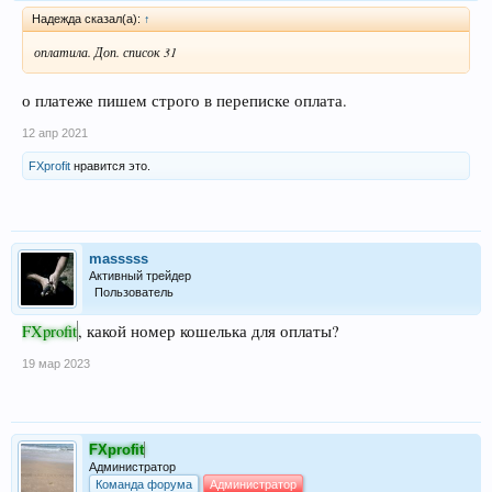
Надежда сказал(а):
↑
оплатила. Доп. список 31
о платеже пишем строго в переписке оплата.
12 апр 2021
FXprofit
нравится это.
masssss
Активный трейдер
Пользователь
FXprofit
, какой номер кошелька для оплаты?
19 мар 2023
FXprofit
Администратор
Команда форума
Администратор