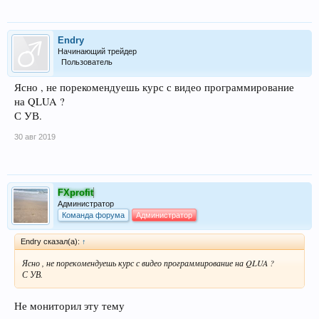
Endry
Начинающий трейдер
Пользователь
Ясно , не порекомендуешь курс с видео программирование
на QLUA ?
С УВ.
30 авг 2019
FXprofit
Администратор
Команда форума
Администратор
Endry сказал(а):
↑
Ясно , не порекомендуешь курс с видео программирование на QLUA ?
С УВ.
Не мониторил эту тему