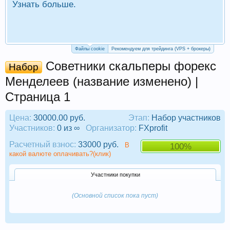
Узнать больше.
П
Р
Файлы cookie
Рекомендуем для трейдинга (VPS + брокеры)
Советники скальперы форекс
Набор
Менделеев (название изменено) |
Страница 1
Цена:
30000.00 руб.
Этап:
Набор участников
Участников:
0 из ∞
Организатор:
FXprofit
Расчетный взнос:
33000 руб.
В
100%
какой валюте оплачивать?(клик)
Участники покупки
(Основной список пока пуст)