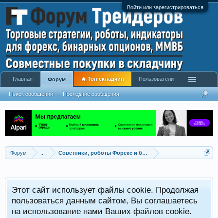
Войти или зарегистрироваться
Главная
🔥 Топ складчин
Пользователи
Форум
Поиск сообщений
Последние сообщения
Форум
...
Советники, роботы Форекс и бинарных опционов
Р
Этот сайт использует файлы cookie. Продолжая
x
С
пользоваться данным сайтом, Вы соглашаетесь
на использование нами Ваших файлов cookie.
V