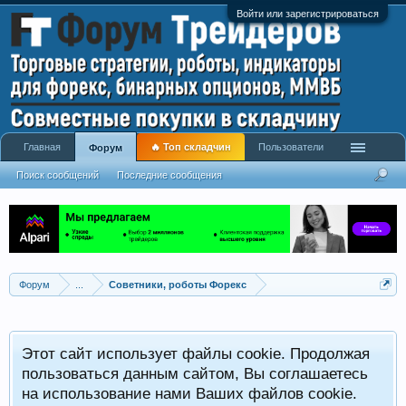
Войти или зарегистрироваться
Главная
🔥 Топ складчин
Пользователи
Форум
Поиск сообщений
Последние сообщения
Форум
...
Советники, роботы Форекс
Р
Этот сайт использует файлы cookie. Продолжая
x
С
пользоваться данным сайтом, Вы соглашаетесь
на использование нами Ваших файлов cookie.
V