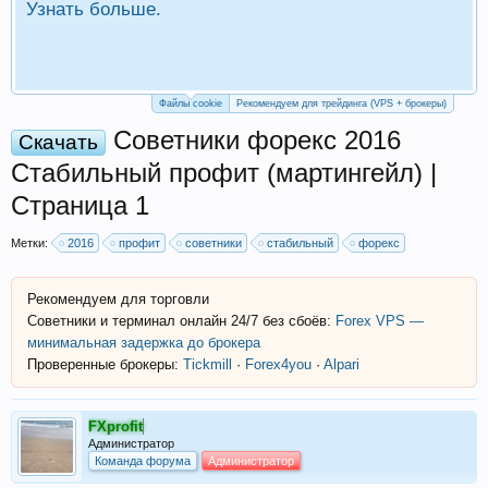
Узнать больше.
П
Р
Файлы cookie
Рекомендуем для трейдинга (VPS + брокеры)
Советники форекс 2016
Скачать
Стабильный профит (мартингейл) |
Страница 1
Метки:
2016
профит
советники
стабильный
форекс
Рекомендуем для торговли
Советники и терминал онлайн 24/7 без сбоёв:
Forex VPS —
минимальная задержка до брокера
Проверенные брокеры:
Tickmill
·
Forex4you
·
Alpari
FXprofit
Администратор
Команда форума
Администратор