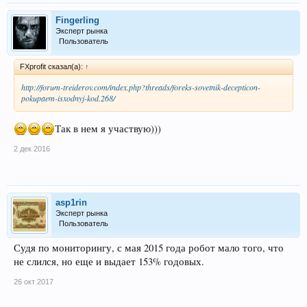
Fingerling
Эксперт рынка
Пользователь
FXprofit сказал(а):
↑
http://forum-treiderov.com/index.php?threads/foreks-sovetnik-decepticon-
pokupaem-isxodnyj-kod.268/
Так в нем я участвую)))
2 дек 2016
asp1rin
Эксперт рынка
Пользователь
Судя по мониторингу, с мая 2015 года робот мало того, что
не слился, но еще и выдает 153% годовых.
26 окт 2017