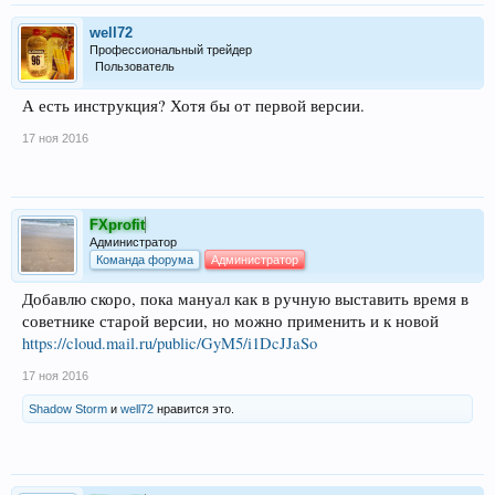
well72
Профессиональный трейдер
Пользователь
А есть инструкция? Хотя бы от первой версии.
17 ноя 2016
FXprofit
Администратор
Команда форума
Администратор
Добавлю скоро, пока мануал как в ручную выставить время в
советнике старой версии, но можно применить и к новой
https://cloud.mail.ru/public/GyM5/i1DcJJaSo
17 ноя 2016
Shadow Storm
и
well72
нравится это.