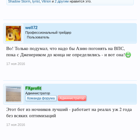
Shadow Storm
,
tyrist
,
Vitrion
и
2 другим
нравится это.
well72
Профессиональный трейдер
Пользователь
Во! Только подумал, что надо бы Азию погонять на ВПС,
пока с Дженериком до конца не определились - и вот она!
17 ноя 2016
FXprofit
Администратор
Команда форума
Администратор
Этот бот из ночников лучший - работает на реалах уж 2 года
без всяких оптимизаций
17 ноя 2016