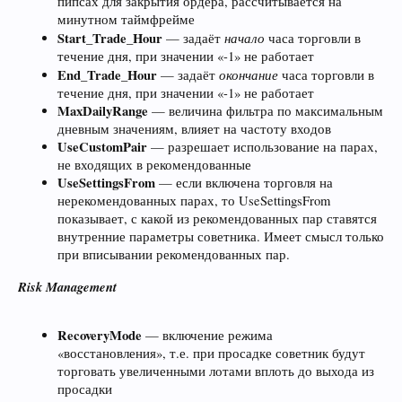
пипсах для закрытия ордера, рассчитывается на
минутном таймфрейме
Start_Trade_Hour
начало
— задаёт
часа торговли в
течение дня, при значении «-1» не работает
End_Trade_Hour
окончание
— задаёт
часа торговли в
течение дня, при значении «-1» не работает
MaxDailyRange
— величина фильтра по максимальным
дневным значениям, влияет на частоту входов
UseCustomPair
— разрешает использование на парах,
не входящих в рекомендованные
UseSettingsFrom
— если включена торговля на
нерекомендованных парах, то UseSettingsFrom
показывает, с какой из рекомендованных пар ставятся
внутренние параметры советника. Имеет смысл только
при вписывании рекомендованных пар.
Risk Management
RecoveryMode
— включение режима
«восстановления», т.е. при просадке советник будут
торговать увеличенными лотами вплоть до выхода из
просадки