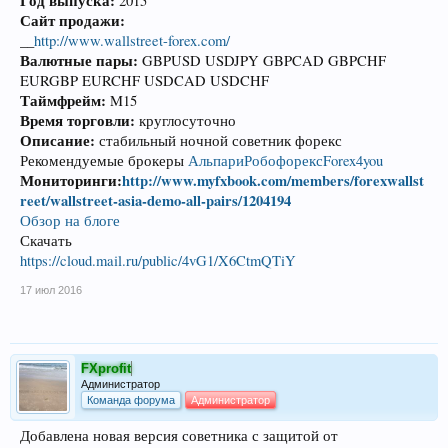
Год выпуска:
2015
Сайт продажи:
__
http://www.wallstreet-forex.com/
Валютные пары:
GBPUSD USDJPY GBPCAD GBPCHF
EURGBP EURCHF USDCAD USDCHF
Таймфрейм:
M15
Время торговли:
круглосуточно
Описание:
стабильный ночной советник форекс
Рекомендуемые брокеры
Альпари
Робофорекс
Forex4you
Мониторинги:
http://www.myfxbook.com/members/forexwallst
reet/wallstreet-asia-demo-all-pairs/1204194
Обзор на блоге
Скачать
https://cloud.mail.ru/public/4vG1/X6CtmQTiY
17 июл 2016
FXprofit
Администратор
Команда форума
Администратор
Добавлена новая версия советника с защитой от