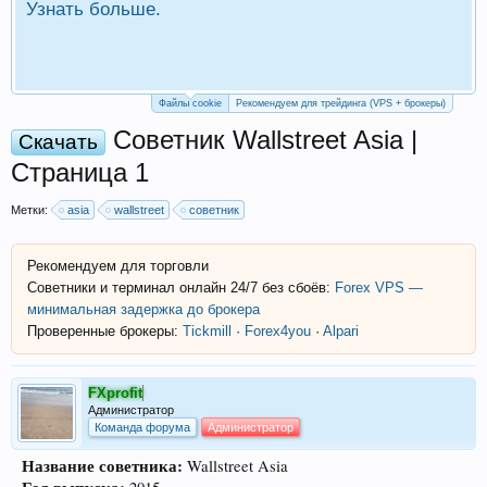
Узнать больше.
П
Р
Файлы cookie
Рекомендуем для трейдинга (VPS + брокеры)
Советник Wallstreet Asia |
Скачать
Страница 1
Метки:
asia
wallstreet
советник
Рекомендуем для торговли
Советники и терминал онлайн 24/7 без сбоёв:
Forex VPS —
минимальная задержка до брокера
Проверенные брокеры:
Tickmill
·
Forex4you
·
Alpari
FXprofit
Администратор
Команда форума
Администратор
Название советника:
Wallstreet Asia