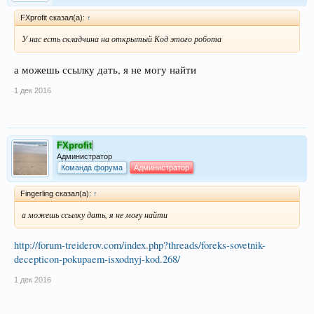
FXprofit сказал(а):
↑
У нас есть складчина на открытый Код этого робота
а можешь ссылку дать, я не могу найти
1 дек 2016
FXprofit
Администратор
Команда форума
Администратор
Fingerling сказал(а):
↑
а можешь ссылку дать, я не могу найти
http://forum-treiderov.com/index.php?threads/foreks-sovetnik-
decepticon-pokupaem-isxodnyj-kod.268/
1 дек 2016