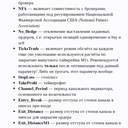
брокера
NFA
— включает совместимость с брокерами,
работающими под регулированием Национальной
Фьючерсной Ассоциации США (National Futures
Association)
No_Hedge
— отключение выставления хеджевых
ордеров, т.е. открытых позиций одновременно и buy и
sell
TicksTrade
— включает режим обсчёта на каждом
тике (по умолчанию используются расчёты по
закрытию минутного таймрейма M1). Рекомендуется
только
использовать
после оптимизации под данный
параметр! Либо не трогать этот параметр вообще.
StopLoss
— стоплосс
TakeProfit
— тейкпрофит
Channel_Period
— период канального индикатора,
основанного на волатильности
Entry_Break
— размер отступа от стенок канала в
пипсах при входе
Exit_Distance
— размер отступа от стенок канала в
пипсах для закрытия ордера
Exit_DistanceM1
— размер отступа от стенок канала в