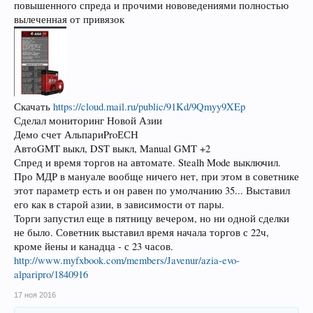
повышенного спреда и прочими нововедениями полностью
вылеченная от привязок
Скачать
https://cloud.mail.ru/public/91Kd/9Qmyy9XEp
Сделал мониторинг Новой Азии
Демо счет АльпариProЕСН
АвтоGMT выкл, DST выкл, Manual GMT +2
Спред и время торгов на автомате. Stealh Mode выключил.
Про МДР в мануале вообще ничего нет, при этом в советнике
этот параметр есть и он равен по умолчанию 35... Выставил
его как в старой азии, в зависимости от пары.
Торги запустил еще в пятницу вечером, но ни одной сделки
не было. Советник выставил время начала торгов с 22ч,
кроме йены и канадца - с 23 часов.
http://www.myfxbook.com/members/Javenur/azia-evo-
alparipro/1840916
17 ноя 2016