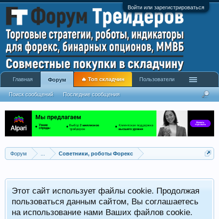
Войти или зарегистрироваться
Главная
🔥 Топ складчин
Пользователи
Форум
Поиск сообщений
Последние сообщения
Форум
...
Советники, роботы Форекс
Р
Этот сайт использует файлы cookie. Продолжая
x
С
пользоваться данным сайтом, Вы соглашаетесь
на использование нами Ваших файлов cookie.
V