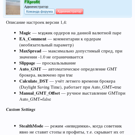
FXprofit
Администратор
Команда форума
Администратор
Описание настроек версии 1,4:
Magic
— мэджик ордеров на данной валютной паре
EA_Comment
— комментарии к ордерам
(необязательный параметр)
MaxSpread
— максимально допустимый спред, при
значении -1.0 не ограничивается
Slippage
— проскальзывание
Auto_GMT
— автоматическое определение GMT
брокера, включено при true
Calculate_DST
— учёт летнего времени брокера
(Daylight Saving Time), работает при Auto_GMT=true
Manual_GMT_Offset
— ручное выставление GMTпри
Auto_GMT=false
Custom Settings
StealthMode
— режим «невидимки», когда советник
явно не ставит стопы и профиты, т.е. скрывает их от