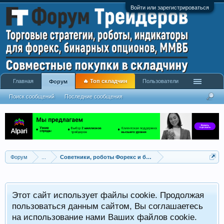
Войти или зарегистрироваться
Главная
🔥 Топ складчин
Пользователи
Форум
Поиск сообщений
Последние сообщения
Форум
...
Советники, роботы Форекс и бинарных опционов
Р
Этот сайт использует файлы cookie. Продолжая
x
С
пользоваться данным сайтом, Вы соглашаетесь
на использование нами Ваших файлов cookie.
V