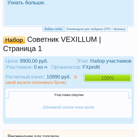
Узнать больше.
П
Р
Файлы cookie
Рекомендуем для трейдинга (VPS + брокеры)
Советник VEXILLUM |
Набор
Страница 1
Цена:
9900.00 руб.
Этап:
Набор участников
Участников:
0 из ∞
Организатор:
FXprofit
Расчетный взнос:
10890 руб.
В
100%
какой валюте оплачивать?(клик)
Участники покупки
(Основной список пока пуст)
Рекомендуем для торговли