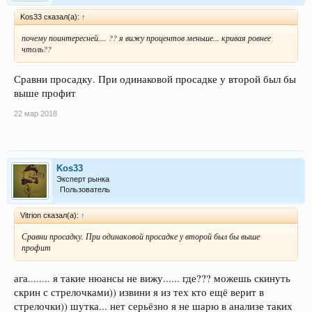
Kos33 сказал(а):
↑
почему поинтересней.... ?? я вижу процентов меньше... кривая ровнее
чтоль??
Сравни просадку. При одинаковой просадке у второй был бы
выше профит
22 мар 2018
Kos33
Эксперт рынка
Пользователь
Vitrion сказал(а):
↑
Сравни просадку. При одинаковой просадке у второй был бы выше
профит
ага........ я такие нюансы не вижу...... где??? можешь скинуть
скрин с стрелочками)) извини я из тех кто ещё верит в
стрелочки)) шутка... нет серьёзно я не шарю в анализе таких