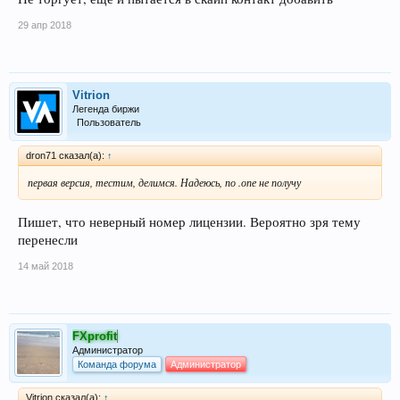
29 апр 2018
Vitrion
Легенда биржи
Пользователь
dron71 сказал(а):
↑
первая версия, тестим, делимся. Надеюсь, по .опе не получу
Пишет, что неверный номер лицензии. Вероятно зря тему
перенесли
14 май 2018
FXprofit
Администратор
Команда форума
Администратор
Vitrion сказал(а):
↑