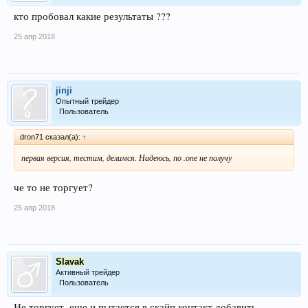
кто пробовал какие результаты ???
25 апр 2018
jinji
Опытный трейдер
Пользователь
dron71 сказал(а):
↑
первая версия, тестим, делимся. Надеюсь, по .опе не получу
че то не торгует?
25 апр 2018
Slavak
Активный трейдер
Пользователь
Не торгует, еще и пытается в скайп контакт добавить