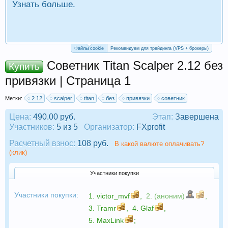
Узнать больше.
П
Р
Файлы cookie
Рекомендуем для трейдинга (VPS + брокеры)
Советник Titan Scalper 2.12 без
Купить
привязки | Страница 1
Метки:
2.12
scalper
titan
без
привязки
советник
Цена:
490.00 руб.
Этап:
Завершена
Участников:
5 из 5
Организатор:
FXprofit
Расчетный взнос:
108 руб.
В какой валюте оплачивать?
(клик)
Участники покупки
Участники покупки:
1.
victor_mvf
,
2. (аноним)
,
3.
Tramr
,
4.
Glaf
,
5.
MaxLink
;