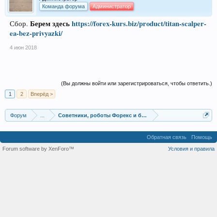
Команда форума
Администратор
Берем здесь
https://forex-kurs.biz/product/titan-scalper-
Сбор.
ea-bez-privyazki/
4 июн 2018
(Вы должны войти или зарегистрироваться, чтобы ответить.)
1
2
Вперёд >
Форум
...
Советники, роботы Форекс и бинарных опционов
Обратная связь
Помощь
Forum software by XenForo™
Условия и правила