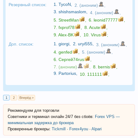
1.
TycoN
,
Резервный список:
2. (аноним)
,
3.
shishsmaslom
,
4. (аноним)
,
5.
StreetMan
,
6.
leonid77777
,
7.
fxprof78
,
8.
Acute
,
9.
Alex-BK
,
10.
Virus
;
1.
giorgi
,
2.
uryi555
,
Доп. список:
3. (аноним)
,
4.
genfed
,
5. (аноним)
,
6.
Сергей74rus
,
7. (аноним)
,
8.
bernis
,
9.
Partorius
,
10.
111111
;
1
2
Вперёд >
Рекомендуем для торговли
Советники и терминал онлайн 24/7 без сбоёв:
Forex VPS —
минимальная задержка до брокера
Проверенные брокеры:
Tickmill
·
Forex4you
·
Alpari