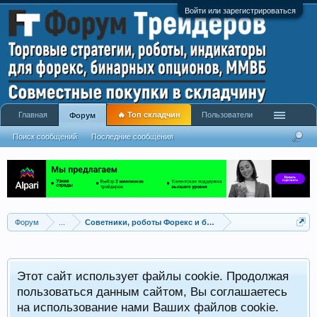
Войти или зарегистрироваться
Главная
🔥 Топ складчин
Пользователи
Форум
Поиск сообщений
Последние сообщения
Форум
...
Советники, роботы Форекс и бинарных опционов
Р
Этот сайт использует файлы cookie. Продолжая
x
С
пользоваться данным сайтом, Вы соглашаетесь
на использование нами Ваших файлов cookie.
V