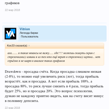
графиков
22 мар 2018
Vitrion
Легенда биржи
Пользователь
Kos33 сказал(а):
↑
ага........ я такие нюансы не вижу...... где??? можешь скинуть скрин с
стрелочками)) извини я из тех кто ещё верит в стрелочки)) шутка... нет
серьёзно я не шарю в анализе таких графиков
Drawdown - просадка счёта. Когда просадка слишком низкая
(2-8%), то можно ещё увеличить риск (лот), тогда прибыль
возрастёт, как и просадка. А вот если прибыль 100%, а
просадка 80%, то риск лучше снизить в 4 раза, тогда прибыль
будет 25%, но и просадка 20%. Это вопрос психологии,
думаю не каждому приятно видеть, как на счету висит минус
в половину депозита.
22 мар 2018