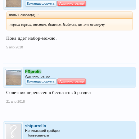
Команда форума
Администратор
dron71 сказал(а):
↑
первая версия, тестим, делимся. Надеюсь, по .опе не получу
Пока идет набор-можно.
5 апр 2018
FXprofit
Администратор
Команда форума
Администратор
Советник перенесен в бесплатный раздел
21 апр 2018
shipurrella
Начинающий трейдер
Пользователь