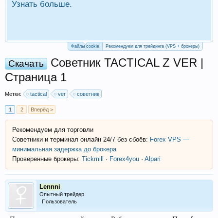
Узнать больше.
П
Р
Файлы cookie
Рекомендуем для трейдинга (VPS + брокеры)
Советник TACTICAL Z VER |
Скачать
Страница 1
Метки:
tactical
ver
советник
1
2
Вперёд >
Рекомендуем для торговли
Советники и терминал онлайн 24/7 без сбоёв:
Forex VPS —
минимальная задержка до брокера
Проверенные брокеры:
Tickmill
·
Forex4you
·
Alpari
Lennni
Опытный трейдер
Пользователь