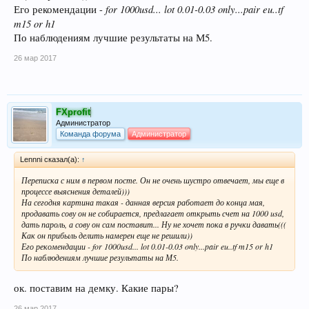
for 1000usd... lot 0.01-0.03 only...pair eu..tf
Его рекомендации -
m15 or h1
По наблюдениям лучшие результаты на М5.
26 мар 2017
FXprofit
Администратор
Команда форума
Администратор
Lennni сказал(а):
↑
Переписка с ним в первом посте. Он не очень шустро отвечает, мы еще в
процессе выяснения деталей)))
На сегодня картина такая - данная версия работает до конца мая,
продавать сову он не собирается, предлагает открыть счет на 1000 usd,
дать пароль, а сову он сам поставит... Ну не хочет пока в ручки давать(((
Как он прибыль делить намерен еще не решили))
Его рекомендации -
for 1000usd... lot 0.01-0.03 only...pair eu..tf m15 or h1
По наблюдениям лучшие результаты на М5.
ок. поставим на демку. Какие пары?
26 мар 2017