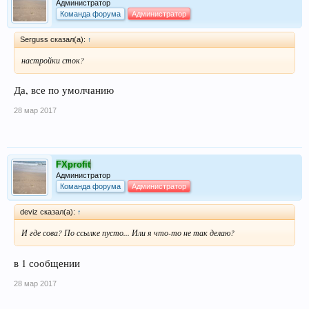
Администратор
Команда форума
Администратор
Serguss сказал(а):
↑
настройки сток?
Да, все по умолчанию
28 мар 2017
FXprofit
Администратор
Команда форума
Администратор
deviz сказал(а):
↑
И где сова? По ссылке пусто... Или я что-то не так делаю?
в 1 сообщении
28 мар 2017