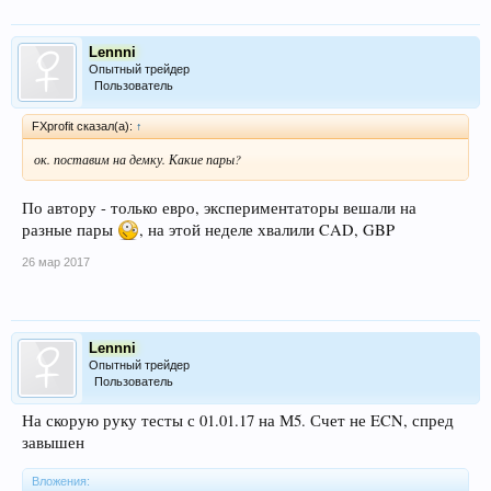
Lennni
Опытный трейдер
Пользователь
FXprofit сказал(а):
↑
ок. поставим на демку. Какие пары?
По автору - только евро, экспериментаторы вешали на
разные пары
, на этой неделе хвалили CAD, GBP
26 мар 2017
Lennni
Опытный трейдер
Пользователь
На скорую руку тесты с 01.01.17 на М5. Счет не ECN, спред
завышен
Вложения: