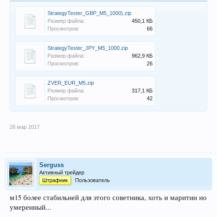
StrategyTester_GBP_M5_1000).zip
Размер файла:
450,1 КБ
Просмотров:
66
StrategyTester_JPY_M5_1000.zip
Размер файла:
962,9 КБ
Просмотров:
26
ZVER_EUR_M5.zip
Размер файла:
317,1 КБ
Просмотров:
42
26 мар 2017
Serguss
Активный трейдер
Штрафник
Пользователь
м15 более стабильней для этого советника, хоть и маритин но
умеренный...