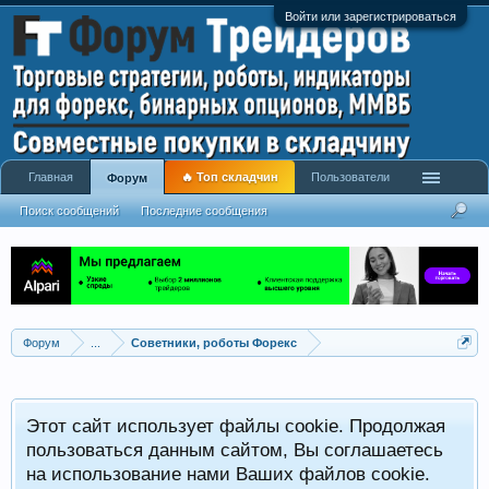
Войти или зарегистрироваться
Главная
🔥 Топ складчин
Пользователи
Форум
Поиск сообщений
Последние сообщения
Форум
...
Советники, роботы Форекс
Р
Этот сайт использует файлы cookie. Продолжая
x
С
пользоваться данным сайтом, Вы соглашаетесь
на использование нами Ваших файлов cookie.
V