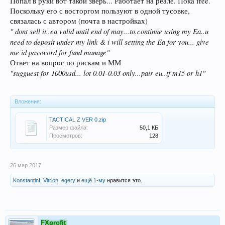
Попал в руки вот такой зверь... Работает на реале. Пока free.
Поскольку его с восторгом пользуют в одной тусовке,
связалась с автором (почта в настройках)
" dont sell it..ea valid until end of may...to.continue using my Ea..u
need to deposit under my link & i will setting the Ea for you... give
me id password for fund manage"
Ответ на вопрос по рискам и ММ
"sugguest for 1000usd... lot 0.01-0.03 only...pair eu..tf m15 or h1"
Вложения:
TACTICAL Z VER 0.zip
Размер файла:
50,1 КБ
Просмотров:
128
26 мар 2017
KonstantinI
,
Vitrion
,
egery
и
ещё 1-му
нравится это.
FXprofit