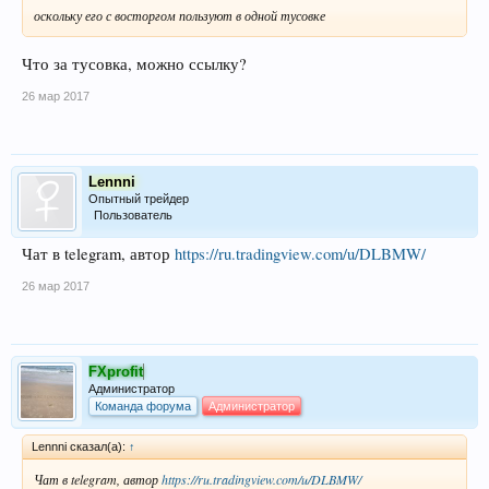
оскольку его с восторгом пользуют в одной тусовке
Что за тусовка, можно ссылку?
26 мар 2017
Lennni
Опытный трейдер
Пользователь
Чат в telegram, автор
https://ru.tradingview.com/u/DLBMW/
26 мар 2017
FXprofit
Администратор
Команда форума
Администратор
Lennni сказал(а):
↑
Чат в telegram, автор
https://ru.tradingview.com/u/DLBMW/