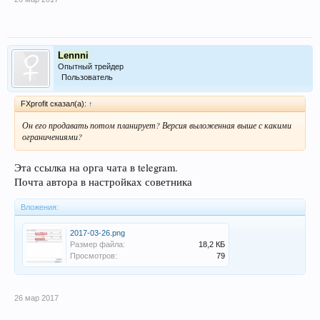
Lennni
Опытный трейдер
Пользователь
FXprofit сказал(а):
↑
Он его продавать потом планирует? Версия выложенная выше с какими
ограничениями?
Эта ссылка на орга чата в telegram.
Почта автора в настройках советника
Вложения:
2017-03-26.png
Размер файла:
18,2 КБ
Просмотров:
79
26 мар 2017