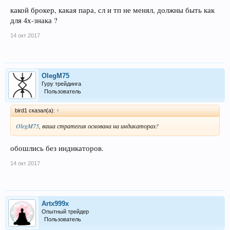
какой брокер, какая пара, сл и тп не менял, должны быть как
для 4х-знака ?
14 окт 2017
OlegM75
Гуру трейдинга
Пользователь
bird1 сказал(а):
↑
OlegM75
, ваша стратегия основана на индикаторах?
обошлись без индикаторов.
14 окт 2017
Artx999x
Опытный трейдер
Пользователь