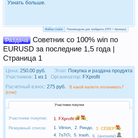
Узнать больше.
П
Р
Файлы cookie
Рекомендуем для трейдинга (VPS + брокеры)
Советник со 100% win по
Раздача
EURUSD за последние 1,5 года |
Страница 1
Цена:
250.00 руб.
Этап:
Покупка и раздача продукта
Участников:
1 из 1
Организатор:
FXprofit
Расчетный взнос:
275 руб.
В какой валюте оплачивать?
(клик)
Участники покупки
Участники покупки:
1.
FXprofit
;
1.
Vitrion
,
2.
Риндо
,
Резервный список:
3.
CEBEP
,
4.
7s7t7i
,
5.
trash
,
6. (аноним)
,