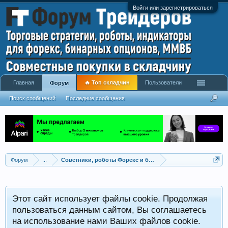
Войти или зарегистрироваться
Главная
🔥 Топ складчин
Пользователи
Форум
Поиск сообщений
Последние сообщения
Форум
...
Советники, роботы Форекс и бинарных опционов
Р
Этот сайт использует файлы cookie. Продолжая
x
С
пользоваться данным сайтом, Вы соглашаетесь
на использование нами Ваших файлов cookie.
V