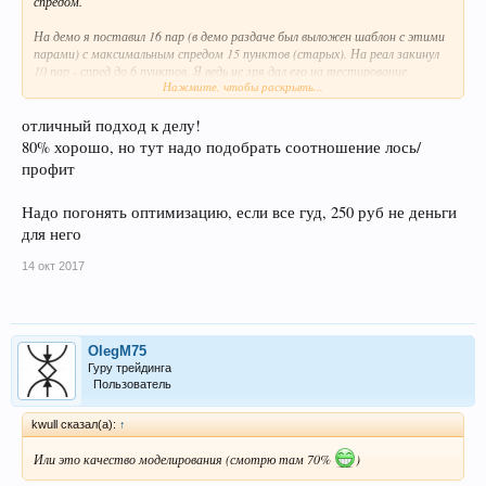
спредом.
На демо я поставил 16 пар (в демо раздаче был выложен шаблон с этими
парами) с максимальным спредом 15 пунктов (старых). На реал закинул
10 пар - спред до 6 пунктов. Я ведь не зря дал его на тестирование
Нажмите, чтобы раскрыть...
заранее, чтобы можно было посмотреть Вин на разных парах. На данный
момент пара евробакс единственная показала 100%. По остальным,
которые я тестировал, ниже 80% не опускалось. Как покажет реал
отличный подход к делу!
поглядим.
80% хорошо, но тут надо подобрать соотношение лось/
профит
Мониторинг реала будет.
Надо погонять оптимизацию, если все гуд, 250 руб не деньги
для него
14 окт 2017
OlegM75
Гуру трейдинга
Пользователь
kwull сказал(а):
↑
Или это качество моделирования (смотрю там 70%
)