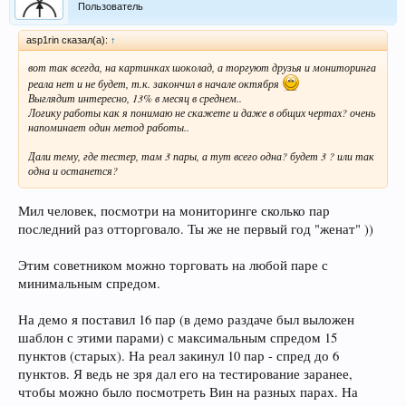
Пользователь
asp1rin сказал(а):
↑
вот так всегда, на картинках шоколад, а торгуют друзья и мониторинга
реала нет и не будет, т.к. закончил в начале октября
Выглядит интересно, 13% в месяц в среднем..
Логику работы как я понимаю не скажете и даже в общих чертах? очень
напоминает один метод работы..
Дали тему, где тестер, там 3 пары, а тут всего одна? будет 3 ? или так
одна и останется?
Мил человек, посмотри на мониторинге сколько пар
последний раз отторговало. Ты же не первый год "женат" ))
Этим советником можно торговать на любой паре с
минимальным спредом.
На демо я поставил 16 пар (в демо раздаче был выложен
шаблон с этими парами) с максимальным спредом 15
пунктов (старых). На реал закинул 10 пар - спред до 6
пунктов. Я ведь не зря дал его на тестирование заранее,
чтобы можно было посмотреть Вин на разных парах. На