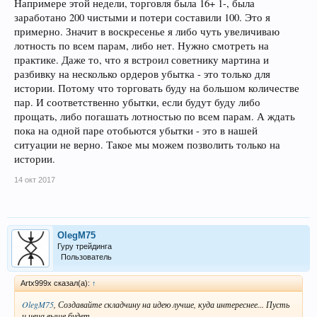
Напримере этой недели, торговля была 16+ 1-, была
заработано 200 чистыми и потери составили 100. Это я
примерно. Значит в воскресенье я либо чуть увеличиваю
лотность по всем парам, либо нет. Нужно смотреть на
практике. Даже то, что я встроил советнику мартина и
разбивку на несколько ордеров убытка - это только для
истории. Потому что торговать буду на большом количестве
пар. И соответственно убытки, если будут буду либо
прощать, либо погашать лотностью по всем парам. А ждать
пока на одной паре отобьются убытки - это в нашей
ситуации не верно. Такое мы можем позволить только на
истории.
14 окт 2017
OlegM75
Гуру трейдинга
Пользователь
Artx999x сказал(а):
↑
OlegM75
, Создавайте складчину на идею лучше, куда интереснее... Пусть
и цена выше будет...