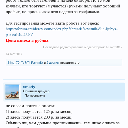
робот только был закончен в начале октября. Но те мои
коллеги, кто торгуют (мучаются) руками получают хороший
профит, не просиживая всю неделю за графиками.
Для тестирования можете взять робота вот здесь:
https://forum-treiderov.com/index.php?threads/sovetnik-dlja-ljubyx-
par-eah4u.4540/
Цена взноса в рублях
Последнее редактирование модератором:
16 окт 2017
14 окт 2017
Sting_70
,
7s7t7i
,
Pammfix
и
2 другим
нравится это.
smarty
Опытный трейдер
Пользователь
не совсем понятна оплата:
1) здесь получается 125 р. за месяц,
2) здесь получается 200 р. за месяц,
Обычно же, чем дольше проплачиваешь, тем ниже оплата за