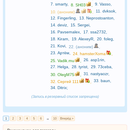
7.
smarty
,
9.
Vasso
,
8.
SH03
,
11.
dvksok
,
10. (аноним)
,
12.
Fingerling
,
13.
Neprostoanton
,
14.
deviz
,
15.
Sergei
,
16.
Pavsemalex
,
17.
ssa2732
,
18.
Kiram
,
19.
AlexeyR
,
20.
foleg
,
21.
Kovi
,
22. (аноним)
,
23.
Артём
,
24.
hamsterXoma
,
26.
asp1rin
,
25.
Vadik.mu
,
27.
Helga
,
28.
tyrist
,
29.
73ceba
,
31.
nastyaozr
,
30.
OlegM75
,
33.
baun
,
32.
Сергей 111
,
34.
Ditrix
;
(Запись в резервный список запрещена)
1
2
3
4
5
6
→
10
Вперёд >