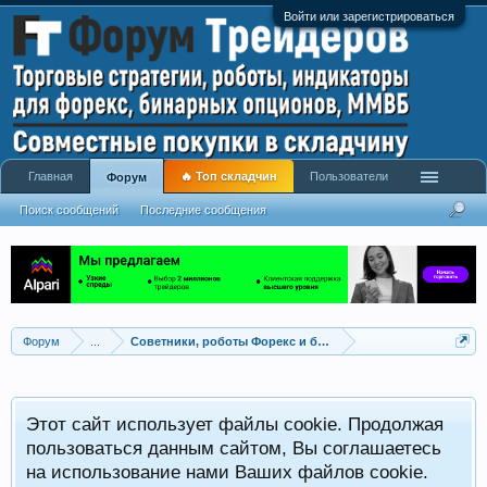
Войти или зарегистрироваться
Главная
🔥 Топ складчин
Пользователи
Форум
Поиск сообщений
Последние сообщения
Форум
...
Советники, роботы Форекс и бинарных опционов
Р
Этот сайт использует файлы cookie. Продолжая
x
С
пользоваться данным сайтом, Вы соглашаетесь
на использование нами Ваших файлов cookie.
V