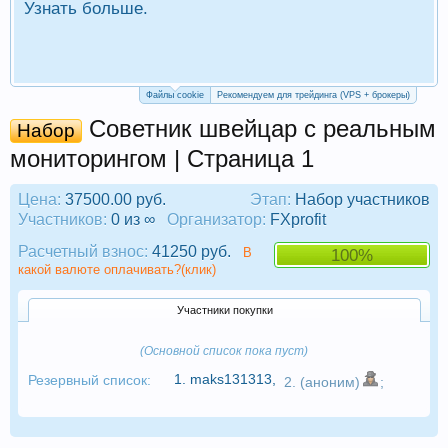
Узнать больше.
П
Р
Файлы cookie
Рекомендуем для трейдинга (VPS + брокеры)
Советник швейцар с реальным
Набор
мониторингом | Страница 1
Цена:
37500.00 руб.
Этап:
Набор участников
Участников:
0 из ∞
Организатор:
FXprofit
Расчетный взнос:
41250 руб.
В
100%
какой валюте оплачивать?(клик)
Участники покупки
(Основной список пока пуст)
1.
maks131313
,
Резервный список:
2. (аноним)
;