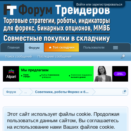
Войти или зарегистрироваться
Главная
🔥 Топ складчин
Пользователи
Форум
Поиск сообщений
Последние сообщения
Форум
...
Советники, роботы Форекс и бинарных опционов
Р
Этот сайт использует файлы cookie. Продолжая
x
С
пользоваться данным сайтом, Вы соглашаетесь
на использование нами Ваших файлов cookie.
V