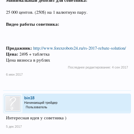
Минимальный депозит для советника:
25 000 центов. (250$) на 1 валютную пару.
Видео работы советника:
Продажник:
http://www.forexrobots24.ru/rs-2017-rebate-solution/
Цена:
249$ + таблетка
Цена ввзноса в рублях
Последнее редактирование:
4 сен 2017
6 июн 2017
bin18
Начинающий трейдер
Пользователь
Интересная идея у советника )
5 дек 2017