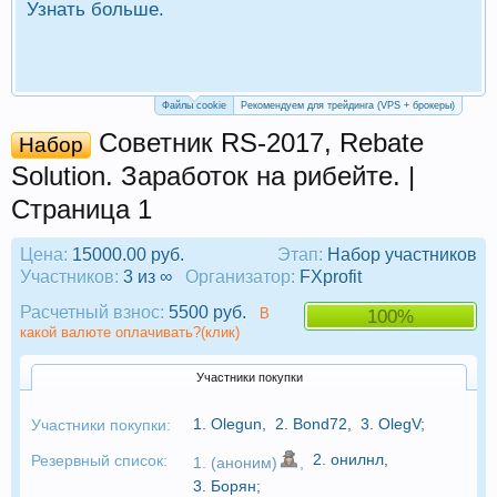
Узнать больше.
П
Р
Файлы cookie
Рекомендуем для трейдинга (VPS + брокеры)
Советник RS-2017, Rebate
Набор
Solution. Заработок на рибейте. |
Страница 1
Цена:
15000.00 руб.
Этап:
Набор участников
Участников:
3 из ∞
Организатор:
FXprofit
Расчетный взнос:
5500 руб.
В
100%
какой валюте оплачивать?(клик)
Участники покупки
1.
Olegun
,
2.
Bond72
,
3.
OlegV
;
Участники покупки:
2.
онилнл
,
Резервный список:
1. (аноним)
,
3.
Борян
;