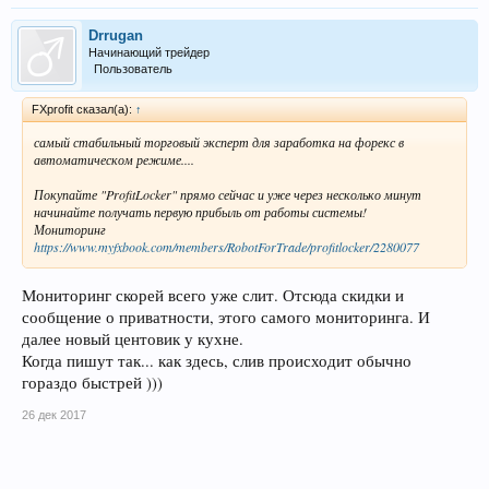
Drrugan
Начинающий трейдер
Пользователь
FXprofit сказал(а):
↑
самый стабильный торговый эксперт для заработка на форекс в
автоматическом режиме....
Покупайте "ProfitLocker" прямо сейчас и уже через несколько минут
начинайте получать первую прибыль от работы системы!
Мониторинг
https://www.myfxbook.com/members/RobotForTrade/profitlocker/2280077
Мониторинг скорей всего уже слит. Отсюда скидки и
сообщение о приватности, этого самого мониторинга. И
далее новый центовик у кухне.
Когда пишут так... как здесь, слив происходит обычно
гораздо быстрей )))
26 дек 2017