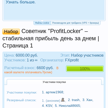
Узнать больше.
П
Р
Файлы cookie
Рекомендуем для трейдинга (VPS + брокеры)
Советник "ProfitLocker" –
Набор
стабильная прибыль день за днем |
Страница 1
Цена:
6000.00 руб.
Этап:
Набор участников
Участников:
1 из ∞
Организатор:
FXprofit
Расчетный взнос:
6600 руб.
В
100%
какой валюте оплачивать?(клик)
Участники покупки
1.
артем1968
;
Участники покупки:
2.
trash
,
3.
Хан
,
Резервный список:
1. (аноним)
,
4.
KSV
,
5.
Николай8665
;