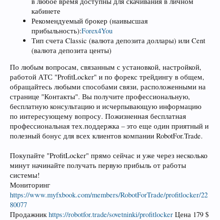
в любое время доступны для скачивания в личном
кабинете
Рекомендуемый брокер (наивысшая
прибыльность):
Forex4You
Тип счета Classic (валюта депозита доллары) или Cent
(валюта депозита центы)
По любым вопросам, связанным с установкой, настройкой,
работой АТС "ProfitLocker" и по форекс трейдингу в общем,
обращайтесь любыми способами связи, расположенными на
странице "Контакты". Вы получите профессиональную,
бесплатную консультацию и исчерпывающую информацию
по интересующему вопросу. Пожизненная бесплатная
профессиональная тех.поддержка – это еще один приятный и
полезный бонус для всех клиентов компании RobotFor.Trade.
Покупайте "ProfitLocker" прямо сейчас и уже через несколько
минут начинайте получать первую прибыль от работы
системы!
Мониторинг
https://www.myfxbook.com/members/RobotForTrade/profitlocker/22
80077
Продажник
https://robotfor.trade/sovetninki/profitlocker
Цена 179 $