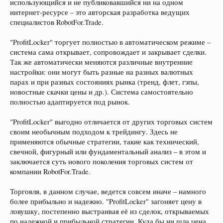
использующийся и не публиковавшийся ни на одном
интернет-ресурсе – это авторская разработка ведущих
специалистов RobotFor.Trade.
"ProfitLocker" торгует полностью в автоматическом режиме –
система сама открывает, сопровождает и закрывает сделки.
Так же автоматически меняются различные внутренние
настройки: они могут быть разные на разных валютных
парах и при разных состояниях рынка (тренд, флет, гэпы,
новостные скачки цены и др.). Система самостоятельно
полностью адаптируется под рынок.
"ProfitLocker" выгодно отличается от других торговых систем
своим необычным подходом к трейдингу. Здесь не
применяются обычные стратегии, такие как технический,
свечной, фигурный или фундаментальный анализ – в этом и
заключается суть нового поколения торговых систем от
компании RobotFor.Trade.
Торговля, в данном случае, ведется совсем иначе – намного
более прибыльно и надежно. "ProfitLocker" загоняет цену в
ловушку, постепенно выстраивая её из сделок, открываемых
по надежной и прибыльной стратегии. Куда бы ни шла цена,