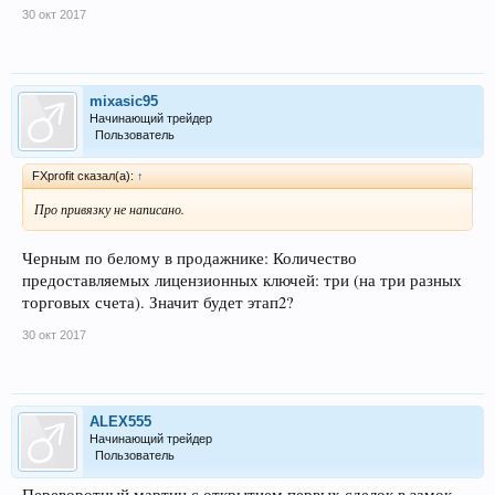
30 окт 2017
mixasic95
Начинающий трейдер
Пользователь
FXprofit сказал(а):
↑
Про привязку не написано.
Черным по белому в продажнике: Количество
предоставляемых лицензионных ключей: три (на три разных
торговых счета). Значит будет этап2?
30 окт 2017
ALEX555
Начинающий трейдер
Пользователь
Переворотный мартин с открытием первых сделок в замок.