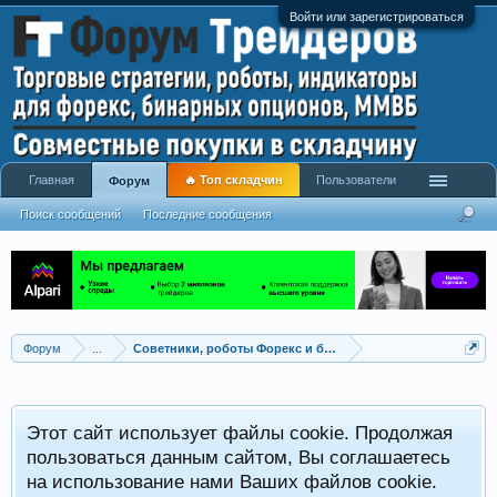
Войти или зарегистрироваться
Главная
🔥 Топ складчин
Пользователи
Форум
Поиск сообщений
Последние сообщения
Форум
...
Советники, роботы Форекс и бинарных опционов
Р
Этот сайт использует файлы cookie. Продолжая
x
С
пользоваться данным сайтом, Вы соглашаетесь
на использование нами Ваших файлов cookie.
V