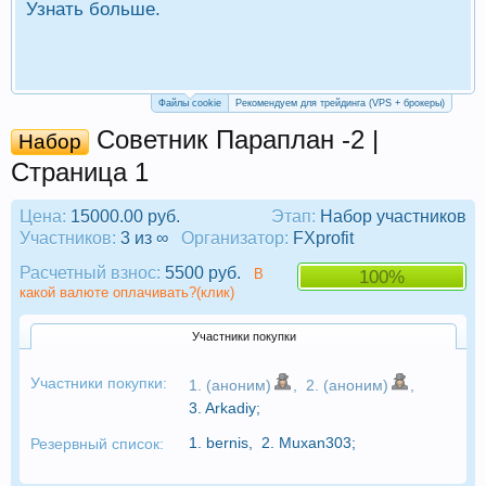
Узнать больше.
П
Р
Файлы cookie
Рекомендуем для трейдинга (VPS + брокеры)
Советник Параплан -2 |
Набор
Страница 1
Цена:
15000.00 руб.
Этап:
Набор участников
Участников:
3 из ∞
Организатор:
FXprofit
Расчетный взнос:
5500 руб.
В
100%
какой валюте оплачивать?(клик)
Участники покупки
Участники покупки:
1. (аноним)
,
2. (аноним)
,
3.
Arkadiy
;
1.
bernis
,
2.
Muxan303
;
Резервный список: