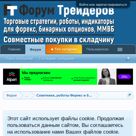
Войти или зарегистрироваться
Главная
🔥 Топ складчин
Пользователи
Форум
Поиск сообщений
Последние сообщения
Форум
...
Советники, роботы Форекс и бинарных опционов
Р
Этот сайт использует файлы cookie. Продолжая
x
С
пользоваться данным сайтом, Вы соглашаетесь
на использование нами Ваших файлов cookie.
V