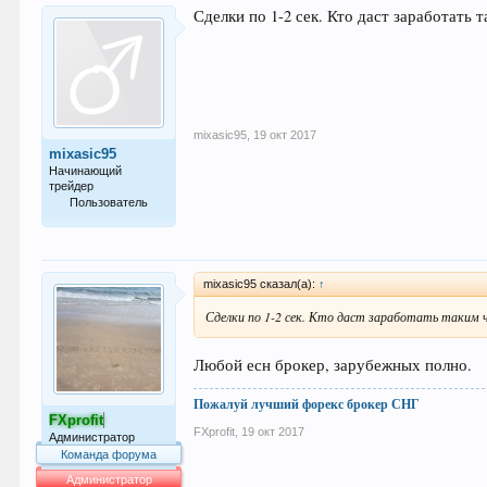
Сделки по 1-2 сек. Кто даст заработать 
mixasic95
,
19 окт 2017
mixasic95
Начинающий
трейдер
Пользователь
13
mixasic95 сказал(а):
↑
Сделки по 1-2 сек. Кто даст заработать таким 
Любой есн брокер, зарубежных полно.
Пожалуй лучший форекс брокер СНГ
FXprofit
FXprofit
,
19 окт 2017
Администратор
Команда форума
Администратор