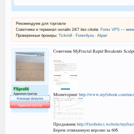
Рекомендуем для торговли
Советники и терминал онлайн 24/7 без сбоёв:
Forex VPS — мини
Проверенные брокеры:
Tickmill
·
Forex4you
·
Alpari
Советник MyFractal Rapid Breakouts Scal
FXprofit
Мониторинг
http://www.myfxbook.com/mem
Администратор
Команда форума
Администратор
64.007
Продажник
http://fxrobotics.website/myfrac
Берем отвязанную версию за 60$