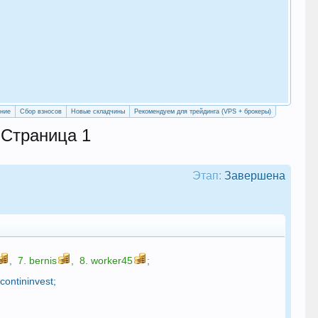
«Уч
сво
ение
Сбор взносов
Новые складчины
Рекомендуем для трейдинга (VPS + брокеры)
 Страница 1
Этап:
Завершена
,
7.
bernis
,
8.
worker45
;
.
contininvest
;