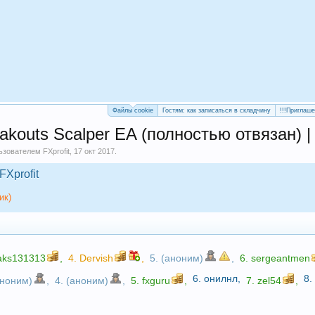
Файлы cookie
Гостям: как записаться в складчину
!!!Приглаш
akouts Scalper EA (полностью отвязан) |
льзователем
FXprofit
,
17 окт 2017
.
FXprofit
ик)
ks131313
,
4.
Dervish
,
5. (аноним)
,
6.
sergeantmen
6.
онилнл
,
8
аноним)
,
4. (аноним)
,
5.
fxguru
,
7.
zel54
,