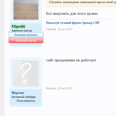
Сделайте мониторинг отвязанной версии чтоб 
Его выкупить для этого нужно
Пожалуй лучший форекс брокер СНГ
FXprofit
FXprofit
,
18 окт 2017
Администратор
Команда форума
Администратор
64.007
сайт продажника не работает
Мартин
,
19 окт 2017
Мартин
Активный трейдер
Пользователь
54