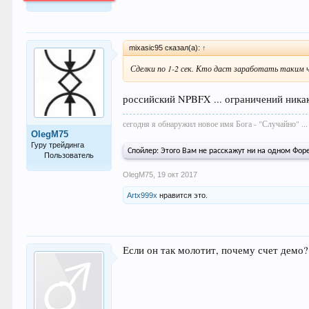
64.007
mixasic95 сказал(а):
↑
Сделки по 1-2 сек. Кто даст заработать таким 
российский NPBFX ... ограничений никаких
сегодня я обнаружил новое имя Бога - "Случайно" ...
OlegM75
Гуру трейдинга
Спойлер:
Этого Вам не расскажут ни на одном Форек
Пользователь
1.029
OlegM75
,
19 окт 2017
Artx999x
нравится это.
Если он так молотит, почему счет демо?