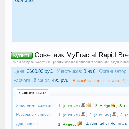
больше.
Советник MyFractal Rapid Bre
Купить
Тема в разделе "
Советники, роботы Форекс и бинарных опционов
", создана по
Цена:
3600.00 руб.
Участников:
8 из 8
Организатор:
Расчетный взнос:
495 руб.
В какой валюте оплачивать?(кл
Участники покупки
Участники покупки:
1. (аноним)
,
2.
Helga
,
3.
ma
Резервный список:
1. (аноним)
,
2. (аноним)
,
3. (
2.
Ammad ur Rehman
;
Доп. список:
1.
Андерс
,