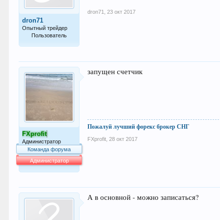
dron71
,
23 окт 2017
dron71
Опытный трейдер
Пользователь
185
запущен счетчик
Пожалуй лучший форекс брокер СНГ
FXprofit
FXprofit
,
28 окт 2017
Администратор
Команда форума
Администратор
64.007
А в основной - можно записаться?