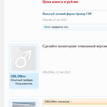
Цена взноса в рублях
Пожалуй лучший форекс брокер СНГ
FXprofit
,
17 окт 2017
Vitrion
нравится это.
Сделайте мониторинг отвязанной верси
OBLOMov
,
17 окт 2017
OBLOMov
Опытный трейдер
Пользователь
206
OBLOMov сказал(а):
↑