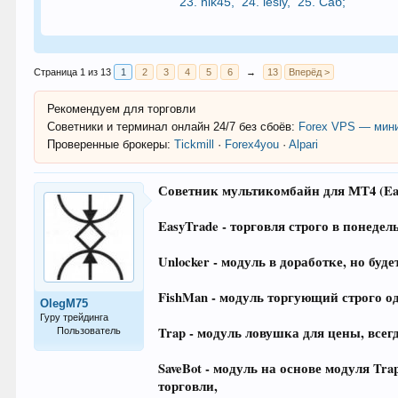
23.
nik45
,
24.
lesly
,
25.
Саб
;
Страница 1 из 13
1
2
3
4
5
6
→
13
Вперёд >
Рекомендуем для торговли
Советники и терминал онлайн 24/7 без сбоёв:
Forex VPS — мини
Проверенные брокеры:
Tickmill
·
Forex4you
·
Alpari
Советник мультикомбайн для МТ4 (Easy
EasyTrade - торговля строго в понедел
Unlocker - модуль в доработке, но бу
FishMan - модуль торгующий строго 
OlegM75
Гуру трейдинга
Trap - модуль ловушка для цены, всег
Пользователь
1.029
SaveBot - модуль на основе модуля Tra
торговли,