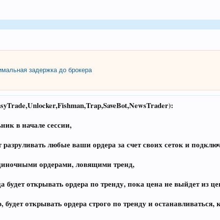
мальная задержка до брокера
Trade,Unlocker,Fishman,Trap,SaveBot,NewsTrader):
ьник в начале сессии,
дет разруливать любые ваши ордера за счет своих сеток и подкл
одиночными ордерами, ловящими тренд,
да будет открывать ордера по тренду, пока цена не выйдет из ц
p, будет открывать ордера строго по тренду и останавливаться,