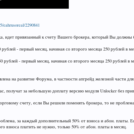
/eahrusoreal/2290841
ка, идет привязанный к счету Вашего брокера, который Вы должны 
0 рублей - первый месяц, начиная со второго месяца 250 рублей в ме
50 рублей - первый месяц, начиная со второго месяца 250 рублей в 
авлена на развитие Форума, в частности апгрейд железной части д
час, получат за небольшую доплату версию модуля Unlocker без при
орговому счету, если Вы решили поменять брокера, то не проблема
роблема, за каждый дополнительный 50% от взноса и абон. платы. 
го взноса платить не нужно, только 50% от абон. платы в месяц.