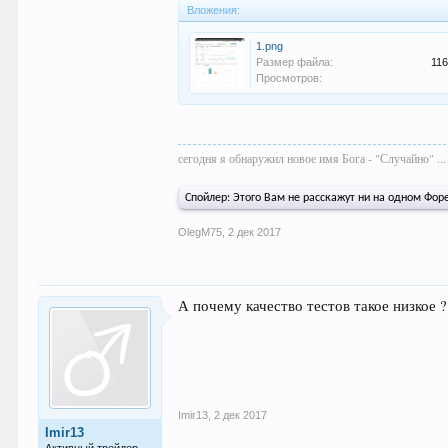
Вложения:
1.png
Размер файла:
116
Просмотров:
сегодня я обнаружил новое имя Бога - "Случайно" ...
Спойлер:
Этого Вам не расскажут ни на одном Форек
OlegM75
,
2 дек 2017
А почему качество тестов такое низкое ?
Imir13
,
2 дек 2017
Imir13