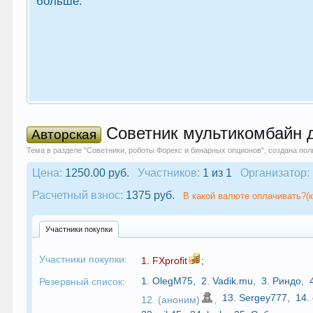
больше.
Советник мультикомбайн дл
Авторская
Тема в разделе "
Советники, роботы Форекс и бинарных опционов
", создана по
Цена:
1250.00 руб.
Участников:
1 из 1
Организатор:
Расчетный взнос:
1375 руб.
В какой валюте оплачивать?(к
Участники покупки
Участники покупки:
1.
FXprofit
;
1.
OlegM75
,
2.
Vadik.mu
,
3.
Риндо
,
Резервный список:
13.
Sergey777
,
14.
12. (аноним)
,