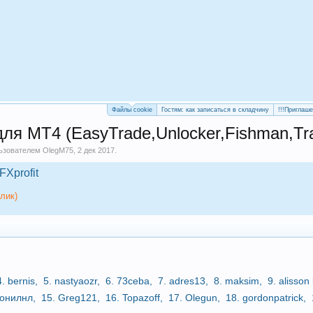
Файлы cookie
Гостям: как записаться в складчину
!!!Приглаш
я МТ4 (EasyTrade,Unlocker,Fishman,Tra
льзователем
OlegM75
,
2 дек 2017
.
FXprofit
лик)
4.
bernis
,
5.
nastyaozr
,
6.
73ceba
,
7.
adres13
,
8.
maksim
,
9.
alisson
онилнл
,
15.
Greg121
,
16.
Topazoff
,
17.
Olegun
,
18.
gordonpatrick
,