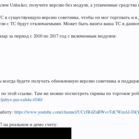
улем Unlocker, получите версию без модуля, а уплаченные средства
ТС в существующую версию советника, чтобы он мог торговать и в 
ули с ТС будут отключаемыми. Может быть вшита ваша ТС в данног
ллар за период с 2010 по 2017 год с включенным модулем:
 всегда будете получать обновленную версию советника и поддержк
по этой ссылке. Там же можно посмотреть скрины по торговле робо
-ljubyx-par-eah4u.4540/
работу:
https://www.youtube.com/channel/UCrJR4ZuRWsvTdCWmAI-D
7 на реальном и демо счету: