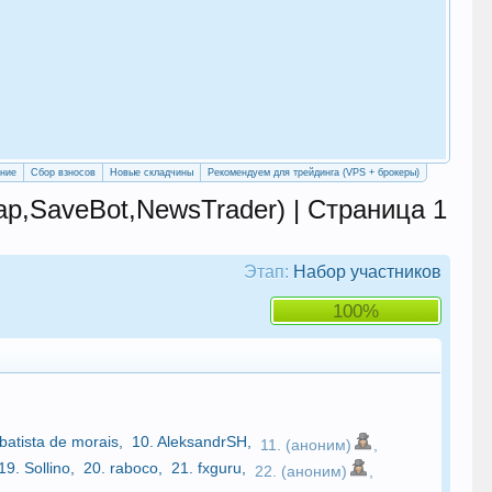
«Уч
сво
ение
Сбор взносов
Новые складчины
Рекомендуем для трейдинга (VPS + брокеры)
p,SaveBot,NewsTrader) | Страница 1
Этап:
Набор участников
100%
 batista de morais
,
10.
AleksandrSH
,
11. (аноним)
,
19.
Sollino
,
20.
raboco
,
21.
fxguru
,
22. (аноним)
,