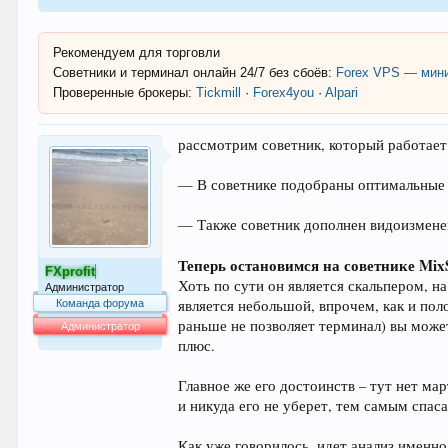
Рекомендуем для торговли
Советники и терминал онлайн 24/7 без сбоёв:
Forex VPS — мини
Проверенные брокеры:
Tickmill
·
Forex4you
·
Alpari
рассмотрим советник, который работает
— В советнике подобраны оптимальные 
— Также советник дополнен видоизменен
Теперь остановимся на советнике Mix
FXprofit
Хоть по сути он является скальпером, н
Администратор
является небольшой, впрочем, как и пол
Команда форума
раньше не позволяет терминал) вы может
Администратор
плюс.
64.025
Главное же его достоинств – тут нет м
и никуда его не уберет, тем самым спас
Как уже говорилось, идет анализ именно