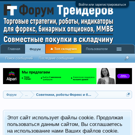
Войти или зарегистрироваться
Главная
🔥 Топ складчин
Пользователи
Форум
Поиск сообщений
Последние сообщения
Форум
...
Советники, роботы Форекс и бинарных опционов
Р
Этот сайт использует файлы cookie. Продолжая
x
С
пользоваться данным сайтом, Вы соглашаетесь
на использование нами Ваших файлов cookie.
V