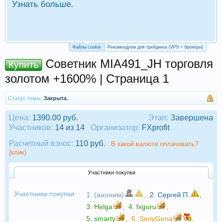
Узнать больше.
П
Р
Файлы cookie
Рекомендуем для трейдинга (VPS + брокеры)
Советник MIA491_JH торговля
Купить
золотом +1600% | Страница 1
Статус темы:
Закрыта.
Цена:
1390.00 руб.
Этап:
Завершена
Участников:
14 из 14
Организатор:
FXprofit
Расчетный взнос:
110 руб.
В какой валюте оплачивать?
(клик)
Участники покупки
Участники покупки:
1. (аноним)
,
2.
Сергей П.
,
3.
Helga
,
4.
fxguru
,
5.
smarty
,
6.
SeriyGena
,