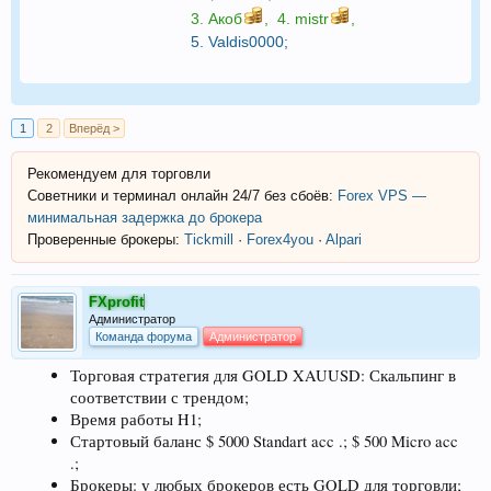
3.
Акоб
,
4.
mistr
,
5.
Valdis0000
;
1
2
Вперёд >
Рекомендуем для торговли
Советники и терминал онлайн 24/7 без сбоёв:
Forex VPS —
минимальная задержка до брокера
Проверенные брокеры:
Tickmill
·
Forex4you
·
Alpari
FXprofit
Администратор
Команда форума
Администратор
Торговая стратегия для GOLD XAUUSD: Скальпинг в
соответствии с трендом;
Время работы H1;
Стартовый баланс $ 5000 Standart acc .; $ 500 Micro acc
.;
Брокеры: у любых брокеров есть GOLD для торговли;