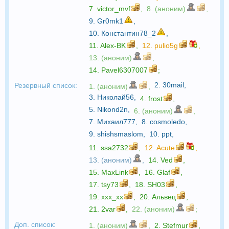
7.
victor_mvf
,
8. (аноним)
,
9.
Gr0mk1
,
10.
Константин78_2
,
11.
Alex-BK
,
12.
pulio5g
,
13. (аноним)
,
14.
Pavel6307007
;
2.
30mail
,
Резервный список:
1. (аноним)
,
3.
Николай56
,
4.
frost
,
5.
Nikond2n
,
6. (аноним)
,
7.
Михаил777
,
8.
cosmoledo
,
9.
shishsmaslom
,
10.
ppt
,
11.
ssa2732
,
12.
Acute
,
13. (аноним)
,
14.
Ved
,
15.
MaxLink
,
16.
Glaf
,
17.
tsy73
,
18.
SH03
,
19.
xxx_xx
,
20.
Альвец
,
21.
2var
,
22. (аноним)
;
Доп. список:
1. (аноним)
,
2.
Stefmur
,