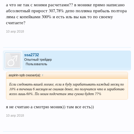
а что не так с моими расчетами?? в монике прямо написано
абсолютный прирост 307,78% депо полляма прибыль полтора
ляма с копейками 300% и есть иль вы как то по своему
считаете?
10 апр 2018
ssa2732
Опытный трейдер
Пользователь
aspirin-spb сказал(а):
↑
Если следовать вашей логике, если я буду зарабатывать каждый месяц по
10% в течении 6 месяцев не снимая денег, то получится что я заработаю
всего лишь 60%. По моим подсчетам эта сумма будет 77%
я не считаю а смотрю моник)) там все есть))
10 апр 2018