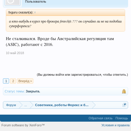
Пользователь
fxguru сказал(а):
↑
а кто-нибудь в курсе про брокера fintechfx ??? он случайно ли не на подобии
суперфорекса?
Не сталкивался. Вроде бы Австралийская регуляция там
(ASIC), работают с 2016.
10 май 2018
(Вы должны войти или зарегистрироваться, чтобы ответить.)
1
2
Вперёд >
Статус темы:
Закрыта.
Форум
...
Советники, роботы Форекс и бинарных опционов
Обратная связь
Помощь
Forum software by XenForo™
Условия и правила