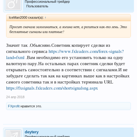
Профессиональный трейдер
Пользователь
IceMan2000 сказал(а):
↑
Просит сначала залогиниться, а логина нет, а региться как-то лень. Это
бесплатные сигналы или платные?
Значит так .Обьясняю.Советник копирует сделки из
сигнального сервиса
https://www.fxleaders.com/forex-signals?
land=fxml
.Вам необходимо его установить только на одну
валютную пару.На остальных парах советник сделки будет
открывать самостоятельно в соответствии с сигналами.И не
забудьте сделать так как на картинках выше как в настройках
самого советника так и в настройках терминала URL
https://fxsignals.fxleaders.com/shortsignalsng.aspx
24 апр 2018
FXprofit
нравится это.
deytery
Профессиональный трейдер