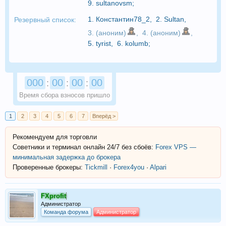
9.
sultanovsm
;
1.
Константин78_2
,
2.
Sultan
,
Резервный список:
3. (аноним)
,
4. (аноним)
,
5.
tyrist
,
6.
kolumb
;
000
00
00
00
:
:
:
Время сбора взносов пришло
1
2
3
4
5
6
7
Вперёд >
Рекомендуем для торговли
Советники и терминал онлайн 24/7 без сбоёв:
Forex VPS —
минимальная задержка до брокера
Проверенные брокеры:
Tickmill
·
Forex4you
·
Alpari
FXprofit
Администратор
Команда форума
Администратор