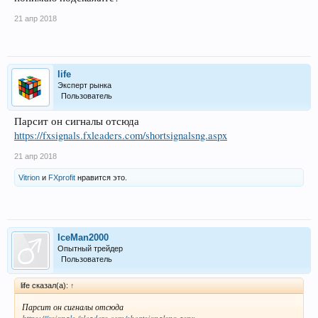
21 апр 2018
life
Эксперт рынка
Пользователь
Парсит он сигналы отсюда
https://fxsignals.fxleaders.com/shortsignalsng.aspx
21 апр 2018
Vitrion
и
FXprofit
нравится это.
IceMan2000
Опытный трейдер
Пользователь
life сказал(а):
↑
Парсит он сигналы отсюда
https://fxsignals.fxleaders.com/shortsignalsng.aspx