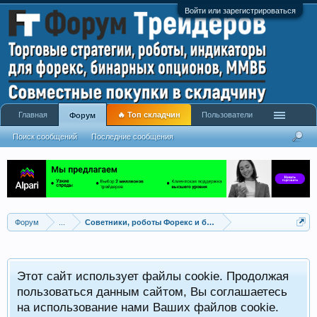
Войти или зарегистрироваться
Главная
🔥 Топ складчин
Пользователи
Форум
Поиск сообщений
Последние сообщения
Форум
...
Советники, роботы Форекс и бинарных опционов
Р
Этот сайт использует файлы cookie. Продолжая
x
С
пользоваться данным сайтом, Вы соглашаетесь
на использование нами Ваших файлов cookie.
V