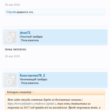
26 апр 2018
FXprofit
нравится это.
dron71
Опытный трейдер
Пользователь
пока неплохо
26 апр 2018
Константин78_2
Начинающий трейдер
Пользователь
forexguru сказал(а):
↑
Вот сайт откуда советник берёт их бесплатные сигналы (
https://www.fxleaders.com/forex-signals
), там есть статистика их
торговли за 2017 год правда всё на английском. Вроде торговали вплюс, в