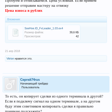
Пробуем и отписываемся. Цена условная. Если примем
решение отправим мастеру на отвязку
Цена взноса в рублях
Вложения:
SoeHoe.ID_FxLeader_1.03.ex4
Размер файла:
39,6 КБ
Просмотров:
42
21 апр 2018
Vitrion
нравится это.
Сергей74rus
Начинающий трейдер
Пользователь
То есть, он копирует сделки из одного терминала в другой?
Если я подключу сигнал на одном терминале, а на другом
буду этим советником копировать сделки я правильно
понимаю подскажите?