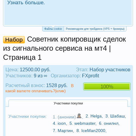
Узнать больше.
П
Р
Файлы cookie
Рекомендуем для трейдинга (VPS + брокеры)
Советник копировщик сделок
Набор
из сигнального сервиса на мт4 |
Страница 1
Цена:
12500.00 руб.
Этап:
Набор участников
Участников:
9 из ∞
Организатор:
FXprofit
Расчетный взнос:
1528 руб.
В
100%
какой валюте оплачивать?(клик)
Участники покупки
2.
Helga
,
3.
Шабаш
,
Участники покупки:
1. (аноним)
,
4.
ioon
,
5.
webmaster
,
6.
онилнл
,
7.
Мартин
,
8.
IceMan2000
,