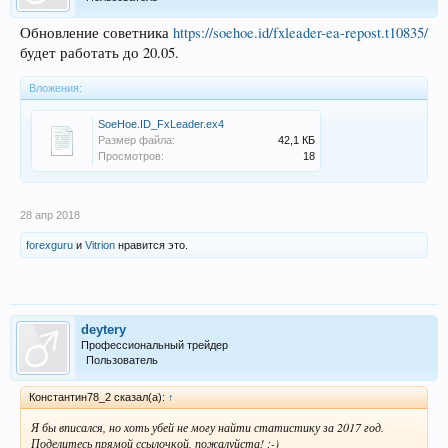
Обновление советника
https://soehoe.id/fxleader-ea-repost.t10835/
будет работать до 20.05.
Вложения:
SoeHoe.ID_FxLeader.ex4
Размер файла:
42,1 КБ
Просмотров:
18
28 апр 2018
forexguru
и
Vitrion
нравится это.
deytery
Профессиональный трейдер
Пользователь
Константин78_2 сказал(а):
↑
Я бы вписался, но хоть убей не могу найти статистику за 2017 год.
Поделитесь прямой ссылочкой, пожалуйста! ;-)