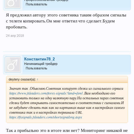
Пользователь
Я предложил автору этого советника таким образом сигналы
с телеги копировать.Он мне ответил что сделает.Будем
пробовать.
24 апр 2018
Константин78_2
Начинающий трейдер
Пользователь
deytery сказал(а):
↑
Значит так .Обьясняю.Советник копирует сделки из сигнального сервиса
https://www.fxleaders.com/forex-signals?land=fxml
.Вам необходимо его
установить только на одну валютную пару.На остальных парах советник
сделки будет открывать самостоятельно в соответствии с сигналами.И
не забудьте сделать так как на картинках выше как в настройках самого
советника так и в настройках терминала URL
https://fxsignals.fxleaders.com/shortsignalsng.aspx
Так а прибыльно это в итоге или нет? Мониторинг никакой не