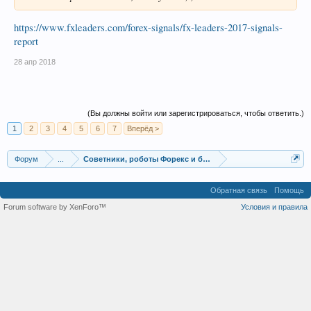
https://www.fxleaders.com/forex-signals/fx-leaders-2017-signals-
report
28 апр 2018
(Вы должны войти или зарегистрироваться, чтобы ответить.)
1
2
3
4
5
6
7
Вперёд >
Форум
...
Советники, роботы Форекс и бинарных опционов
Обратная связь
Помощь
Forum software by XenForo™
Условия и правила